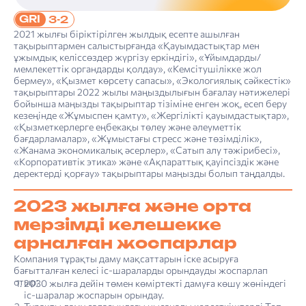
GRI
3-2
2021 жылғы біріктірілген жылдық есепте ашылған
тақырыптармен салыстырғанда «Қауымдастықтар мен
ұжымдық келіссөздер жүргізу еркіндігі», «Ұйымдарды/
мемлекеттік органдарды қолдау», «Кемсітушілікке жол
бермеу», «Қызмет көрсету сапасы», «Экологиялық сәйкестік»
тақырыптары 2022 жылы маңыздылығын бағалау нәтижелері
бойынша маңызды тақырыптар тізіміне енген жоқ, есеп беру
кезеңінде «Жұмыспен қамту», «Жергілікті қауымдастықтар»,
«Қызметкерлерге еңбекақы төлеу және әлеуметтік
бағдарламалар», «Жұмыстағы стресс және төзімділік»,
«Жанама экономикалық әсерлер», «Сатып алу тәжірибесі»,
«Корпоративтік этика» және «Ақпараттық қауіпсіздік және
деректерді қорғау» тақырыптары маңызды болып таңдалды.
2023 жылға және орта
мерзімді келешекке
арналған жоспарлар
Компания тұрақты даму мақсаттарын іске асыруға
бағытталған келесі іс-шараларды орындауды жоспарлап
отыр:
2030 жылға дейін төмен көміртекті дамуға көшу жөніндегі
іс-шаралар жоспарын орындау.