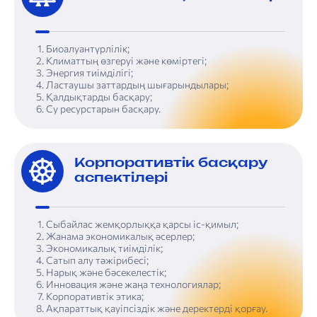
Биоалуантүрлілік;
Климаттың өзгеруі және көміртегі;
Энергия тиімділігі;
Ластаушы заттардың шығарындылары;
Қалдықтарды басқару;
«Қазақ­теле­ком» АҚ-ның Компаниялар тобының құрылымы
4. Тұрақты даму туралы есеп: тұрақты дамуды басқару
«Қазақтелеком» АҚ-ның Корпоративтік басқару кодексінің 2022 жылғы қағидалары мен ережелерінің сақталуы туралы есеп
Шектеулі сенімділікті қамтамасыз ететін тәуелсіз тексеру нәтижелері туралы есеп
Су ресурстарын басқару.
Корпоративтік басқару
аспектілерi
Сыбайлас жемқорлыққа қарсы іс-қимыл;
Жанама экономикалық әсерлер;
Экономикалық тиімділік;
Сатып алу тәжірибесі;
Нарық және бәсекелестік;
Инновация және жаңа технологиялар;
Корпоративтік этика;
Ақпараттық қауіпсіздік және деректерді қорғау.