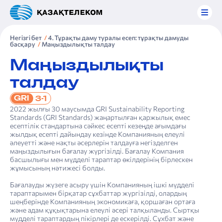
Негізгі бет
4. Тұрақты даму туралы есеп: тұрақты дамуды
басқару
Маңыздылықты талдау
Маңыздылықты
талдау
GRI
3-1
2022 жылғы 30 маусымда GRI Sustainability Reporting
Standards (GRI Standards) жаңартылған қаржылық емес
есептілік стандартына сәйкес есепті кезеңде ағымдағы
жылдық есепті дайындау кезінде Компанияның елеулі
әлеуетті және нақты әсерлерін талдауға негізделген
маңыздылығын бағалау жүргізілді. Бағалау Компания
басшылығы мен мүдделі тараптар өкілдерінің бірлескен
жұмысының нәтижесі болды.
Бағалауды жүзеге асыру үшін Компанияның ішкі мүдделі
тараптарымен бірқатар сұхбаттар жүргізілді, олардың
шеңберінде Компанияның экономикаға, қоршаған ортаға
және адам құқықтарына елеулі әсері талқыланды. Сыртқы
мүдделі тараптардың пікірлері де ескерілді. Сұхбат және