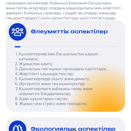
сауалнама нәтижелері бойынша Компания басшылығы
анықталған әсерлерді олардың маңыздылығы мен өзектілігі
дәрежесі бойынша саралады, сондай-ақ оларды маңызды
тақырыптардың тізімін қалыптастыру үшін топтастырды.
Әлеуметтік аспектілер
Қызметкерлер мен басшылықтың қарым-
қатынасы;
Жұмыспен қамту;
Денсаулық пен жұмыс орнындағы қауіпсіздік;
Жергілікті қауымдастықтар;
Қызметкерлерді оқыту және дамыту;
Әртүрлілік және тең мүмкіндіктер;
Қызметкерлерге еңбекақы төлеу және
әлеуметтік бағдарламалар;
Адам құқықтарын сақтау;
Жұмыстағы стресс және төзімділік.
Экологиялық аспектілер