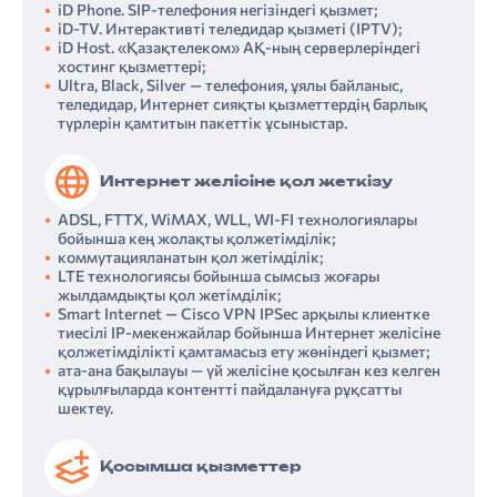
iD Phone. SIP-телефония негізіндегі қызмет;
iD-TV. Интерактивті теледидар қызметі (IPTV);
iD Host. «Қазақтелеком» АҚ-ның серверлеріндегі
хостинг қызметтері;
Ultra, Black, Silver — телефония, ұялы байланыс,
теледидар, Интернет сияқты қызметтердің барлық
түрлерін қамтитын пакеттік ұсыныстар.
Интернет желісіне қол жеткізу
ADSL, FTTX, WiMAX, WLL, WI-FI технологиялары
бойынша кең жолақты қолжетімділік;
коммутацияланатын қол жетімділік;
LTE технологиясы бойынша сымсыз жоғары
жылдамдықты қол жетімділік;
Smart Internet — Cisco VPN IPSec арқылы клиентке
тиесілі IP-мекенжайлар бойынша Интернет желісіне
қолжетімділікті қамтамасыз ету жөніндегі қызмет;
ата-ана бақылауы — үй желісіне қосылған кез келген
құрылғыларда контентті пайдалануға рұқсатты
шектеу.
Қосымша қызметтер