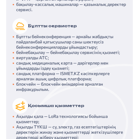
бақылау-кассалық машиналар — қазыналық деректер
сервисі.
Бұлтты сервистер
Бұлтты бейнеконференция — арнайы жабдықты
пайдаланбай қатысушылар саны шектеусіз
бейнеконференцияларды ұйымдастыру;
бейнебақылау — бейнебақылау сервисінің қызметі;
виртуалды АТС;
сандық медициналық карта — дәрігерлер мен
ұйымдарды іздеу қызметі;
сандық платформа — ISMET.KZ кәсіпкерлерге
арналған ашық цифрлық платформа;
блокчейн — блокчейн өнімдеріне арналған
инфрақұрылым.
Қосымша қызметтер
Ақылды қала — LoRa технологиясы бойынша
қызметтер;
Ақылды ТҮКШ — су, электр, газ есептегіштерінің
деректерін жинау және қызметтерді жеткізушілерге
деректерді жіберу қызметтері;