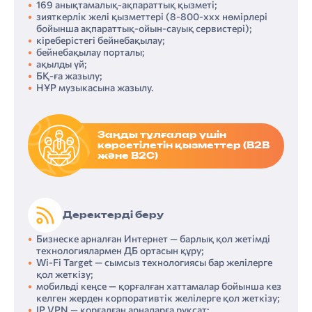
169 анықтамалық-ақпараттық қызметі;
зияткерлік желі қызметтері (8-800-ххх нөмірлері
бойынша ақпараттық-ойын-сауық сервистері);
кіреберістегі бейнебақылау;
бейнебақылау порталы;
ақылды үй;
БҚ-ға жазылу;
НҰР музыкасына жазылу.
Заңды тұлғалар үшін
көрсетілетін қызметтер (B2B
және B2C)
Деректерді беру
Бизнеске арналған Интернет — барлық қол жетімді
технологиялармен ДБ ортасын құру;
Wi-Fi Target — сымсыз технологиясы бар желілерге
қол жеткізу;
мобильді кеңсе — қорғалған хаттамалар бойынша кез
келген жерден корпоративтік желілерге қол жеткізу;
IP VPN — қорғалған арналарға рұқсат;