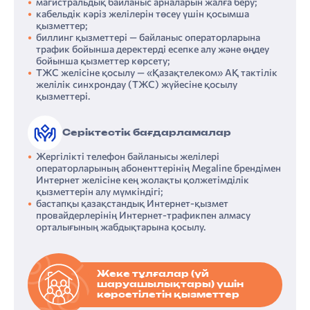
магистральдық байланыс арналарын жалға беру;
кабельдік кәріз желілерін төсеу үшін қосымша
қызметтер;
биллинг қызметтері — байланыс операторларына
трафик бойынша деректерді есепке алу және өңдеу
бойынша қызметтер көрсету;
ТЖС желісіне қосылу — «Қазақтелеком» АҚ тактілік
желілік синхрондау (ТЖС) жүйесіне қосылу
қызметтері.
Серіктестік бағдарламалар
Жергілікті телефон байланысы желілері
операторларының абоненттерінің Megaline брендімен
Интернет желісіне кең жолақты қолжетімділік
қызметтерін алу мүмкіндігі;
бастапқы қазақстандық Интернет-қызмет
провайдерлерінің Интернет-трафикпен алмасу
орталығының жабдықтарына қосылу.
Жеке тұлғалар (үй
шаруашылықтары) үшін
көрсетілетін қызметтер