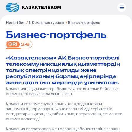
Негізгі бет
1. Компания туралы
Бизнес-портфель
Бизнес-портфель
GRI
2-6
«Қазақтелеком» АҚ Бизнес-портфелі
телекоммуникациялық қызметтердің
толық спектрін қамтиды және
республиканың барлық өңірлерінде
және одан тыс жерлерде ұсынылған.
Компанияның қызметтері бөлшек және көтерме байланыс
қызметтері нарығында ұсынылған.
Компани көтерме сауда нарығында қолданыстағы
заңнаманың нормаларын және өзара тиімді серіктестік
қағидаттарын қатаң сақтай отырып, операторлық сегментте
қызмет көрсетеді.
Компания операторлар мен олардың абоненттеріне сапалы