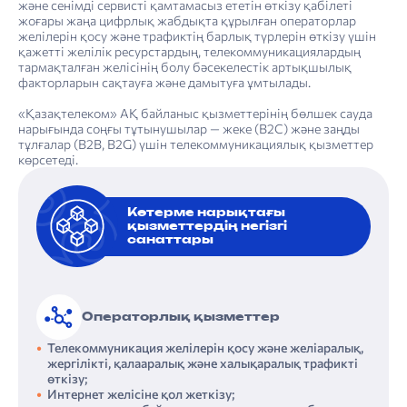
және сенімді сервисті қамтамасыз ететін өткізу қабілеті
жоғары жаңа цифрлық жабдықта құрылған операторлар
желілерін қосу және трафиктің барлық түрлерін өткізу үшін
қажетті желілік ресурстардың, телекоммуникациялардың
тармақталған желісінің болу бәсекелестік артықшылық
факторларын сақтауға және дамытуға ұмтылады.
«Қазақтелеком» АҚ байланыс қызметтерінің бөлшек сауда
нарығында соңғы тұтынушылар — жеке (В2С) және заңды
тұлғалар (В2В, B2G) үшін телекоммуникациялық қызметтер
көрсетеді.
Көтерме нарықтағы
қызметтердің негізгі
санаттары
Операторлық қызметтер
Телекоммуникация желілерін қосу және желіаралық,
жергілікті, қалааралық және халықаралық трафикті
өткізу;
Интернет желісіне қол жеткізу;