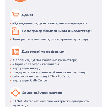
Дүкен
«Қазақтелеком дүкені» интернет-­гипермаркеті.
Телеграф байланысы қызметтері
Телеграф арқылы мәтіндік хабарламалар жіберу.
Дәстүрлі телефония
Жергілікті, ҚА/ХА байланыс қызметтері;
«Тарлан» телефон карталары;
виртуалды нөмір;
шақырылатын абонент есебінен қоңырау шалу;
сайттан қоңырау шалу (ClickToCall);
виртуалды Call-Center.
Кешенді ұсыныстар
«Қазақ­теле­ком» АҚ-ның Компаниялар тобының құрылымы
4. Тұрақты даму туралы есеп: тұрақты дамуды басқару
«Қазақтелеком» АҚ-ның Корпоративтік басқару кодексінің 2022 жылғы қағидалары мен ережелерінің сақталуы туралы есеп
Шектеулі сенімділікті қамтамасыз ететін тәуелсіз тексеру нәтижелері туралы есеп
iD Net. Интернет желісіне жоғары жылдамдықты
мүмкіндік;