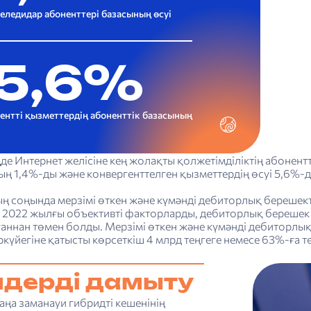
еледидар абоненттері базасының өсуі
5,6%
ентті қызметтердің абоненттік базасының
ңде Интернет желісіне кең жолақты қолжетімділіктің абонен
ң 1,4%-ды және конвергенттелген қызметтердің өсуі 5,6%-д
 соңында мерзімі өткен және күмәнді дебиторлық берешекті
л 2022 жылғы объективті факторларды, дебиторлық берешек 
аннан төмен болды. Мерзімі өткен және күмәнді дебиторлық
үйегіне қатысты көрсеткіш 4 млрд теңгеге немесе 63%-ға т
мдерді дамыту
ңа заманауи гибридті кешенінің