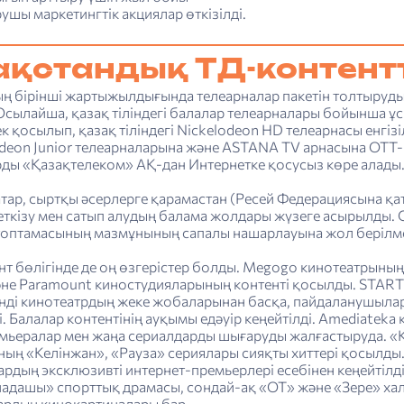
шы маркетингтік акциялар өткізілді.
ақстандық ТД-контент
ң бірінші жартыжылдығында телеарналар пакетін толтыруд
 Осылайша, қазақ тіліндегі балалар телеарналары бойынша ұс
к қосылып, қазақ тіліндегі Nickelodeon HD телеарнасы енгізі
odeon Junior телеарналарына және ASTANA TV арнасына OTT-
рды «Қазақтелеком» АҚ-дан Интернетке қосусыз көре алады
ар, сыртқы әсерлерге қарамастан (Ресей Федерациясына қат
еткізу мен сатып алудың балама жолдары жүзеге асырылды. 
топтамасының мазмұнының сапалы нашарлауына жол берілме
т бөлігінде де оң өзгерістер болды. Megogo кинотеатрының
әне Paramount киностудияларының контенті қосылды. START к
нді кинотеатрдың жеке жобаларынан басқа, пайдаланушылар 
і. Балалар контентінің ауқымы едәуір кеңейтілді. Amediatek
емьералар мен жаңа сериалдарды шығаруды жалғастыруда. «
ның «Келінжан», «Рауза» сериялары сияқты хиттері қосылды
рдың эксклюзивті интернет-премьерлері есебінен кеңейтілд
адашы» спорттық драмасы, сондай-ақ «ОТ» және «Зере» ха
рдың кинокартиналары бар.