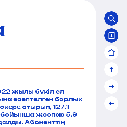
а
022 жылы бүкіл ел
ына есептелген барлық
скере отырып, 127,1
ім бойынша жоспар 5,9
далды. Абоненттің