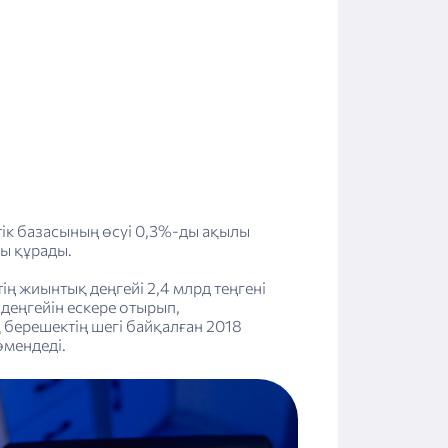
ттік базасының өсуі 0,3%-ды ақылы
ы құрады.
ң жиынтық деңгейі 2,4 млрд теңгені
деңгейін ескере отырып,
 берешектің шегі байқалған 2018
өмендеді.