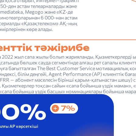
ы қоса отырып, Интернет-трафикті
150-ден астам телеарналарды және
Amediateka, Megogo және «KZ-де
кинотеатрларынан 6 000-нан астам
сериалды «Қазақтелеком» АҚ-ның
мірлерінен көре алады.
нттік тәжірибе
 2022 жыл сапа жылы болып жарияланды. Қызметкерлерді ы
сатында бөлшек сауда сегментінде алғаш рет сапалы клиентт
ға бағытталған The Best Customer Service мотивациялық кон
ндексі, білім деңгейі, Agent Performance (АР) клиенттік баға
 (FRR — абонент мәселесін бірінші қарым-қатынастан шешу)
. Қызметкерлер тоқсан сайын «сапа бойынша үздік маман», 
 «сапа бойынша үздік басшы» номинациялары бойынша мара
90%
7%
лғы АР көрсеткіші