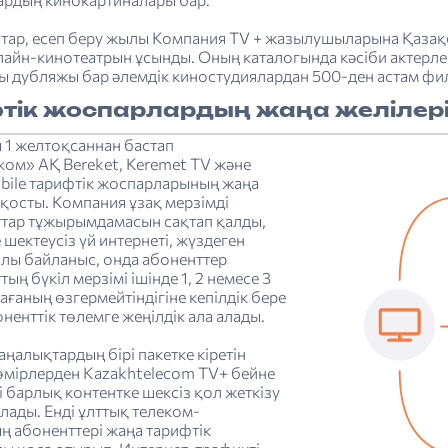
тар, есеп беру жылы Компания TV + жазылушыларына Қазақ
нлайн-кинотеатрын ұсынды. Оның каталогында кәсіби актерл
лы дубляжы бар әлемдік киностудиялардан 500-ден астам фи
тік жоспарлардың жаңа желілер
 1 желтоқсаннан бастап
ком» АҚ Bereket, Keremet TV және
bile тарифтік жоспарларының жаңа
е қосты. Компания ұзақ мерзімді
ттар тұжырымдамасын сақтап қалды,
 шектеусіз үй интернеті, жүздеген
ялы байланыс, онда абоненттер
ың бүкіл мерзімі ішінде 1, 2 немесе 3
ғаның өзгермейтіндігіне кепілдік бере
ненттік төлемге жеңілдік ала алады.
алықтардың бірі пакетке кіретін
өмірлерден Kazakhtelecom TV+ бейне
і барлық контентке шексіз қол жеткізу
ады. Енді ұлттық телеком-
ң абоненттері жаңа тарифтік