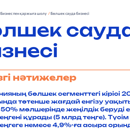
. Бизнес пен қаржыға шолу
Бөлшек сауда бизнесі
өлшек сауд
знесі
згі нәтижелер
ияның бөлшек сегменттегі кірісі 2
ында төтенше жағдай енгізу уақыт
е 50% мөлшерінде жеңілдік беруді е
еңгені құрады (5 млрд теңге). Түс
еңгеге немесе 4,9%-ға асыра орын