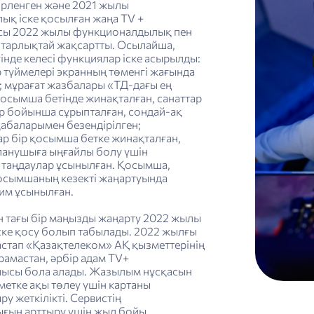
зірленген және 2021 жылы
ық іске қосылған жаңа TV +
сы 2022 жылы функционалдылық пен
айтарлықтай жақсартты. Осылайша,
інде келесі функциялар іске асырылды:
ір түймелері экранның төменгі жағында
; мұрағат жазбалары «ТД-дағы ең
осымша бетінде жинақталған, санаттар
р бойынша сұрыпталған, сондай-ақ
қабаларымен безендірілген;
ар бір қосымша бетке жинақталған,
ланушыға ыңғайлы болу үшін
таңдаулар ұсынылған. Қосымша,
осымшаның кезекті жаңартуында
им ұсынылған.
н тағы бір маңызды жаңарту 2022 жылы
ке қосу болып табылады. 2022 жылғы
астап «Қазақтелеком» АҚ қызметтерінің
амастан, әрбір адам TV+
ысы бола алады. Жазылым нұсқасын
метке ақы төлеу үшін картаны
у жеткілікті. Сервистің
ғын арттыру үшін жыл бойы