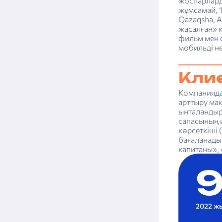
жоспарлард
жұмсамай, 
Qazaqsha, 
жасалған» 
фильм мен 
мобильді нө
Клие
Компанияда
арттыру мақ
ынталандыру
сапасының и
көрсеткіші
бағаланады
капитаны»,
2022 жы