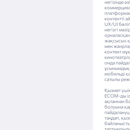
негізінде ә
коммерциял
платформа
контентті 
UX/UI бөліг
негізгі мәз
орналасқан
жақсысы» қ
мен жанрла
контент мұ
кинотеатрл
онда пайда
ұсынымдық 
мобильді қ
сатылы реж
Қызмет үші
ECOM-ды іс
ақпаннан б
болуына қар
пайдалануш
таңдап, қыз
байланыстыр
тартымдылы