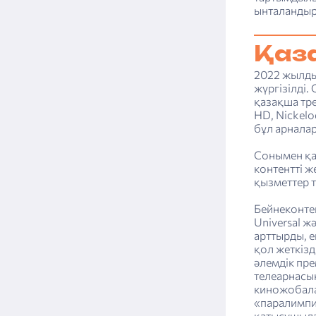
ынталандыру
Қаз
2022 жылды
жүргізілді.
қазақша тре
HD, Nickel
бұл арнала
Сонымен қат
контентті ж
қызметтер 
Бейнеконтен
Universal ж
арттырды, е
қол жеткізд
әлемдік пр
телеарнасы
киножобала
«паралимпи
қатысушыла