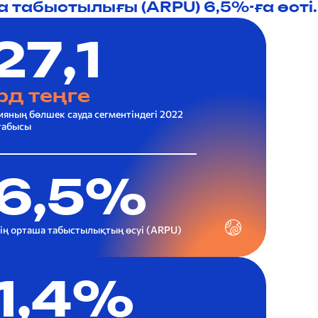
 табыстылығы (ARPU) 6,5%-ға өсті.
27,1
рд теңге
яның бөлшек сауда сегментіндегі 2022
табысы
6,5%
ің орташа табыстылықтың өсуі (ARPU)
1,4%