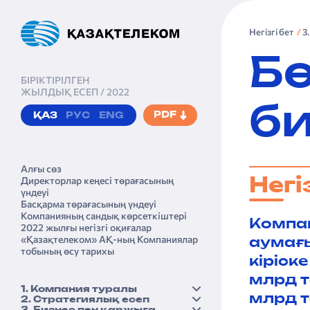
Негізгі бет
3
Б
БІРІКТІРІЛГЕН
ЖЫЛДЫҚ ЕСЕП / 2022
би
PDF
ҚАЗ
РУС
ENG
Алғы сөз
Директорлар кеңесі төрағасы­ның
Негі
үндеуі
Басқарма төрағасы­ның үндеуі
Компанияның сандық көрсеткіштері
Компан
2022 жылғы негізгі оқиғалар
«Қазақтеле­ком» АҚ-ның Компаниялар
аума­ғ
тобының өсу тарихы
кіріск
млрд т
1. Компания туралы
млрд т
2. Стратегиялық есеп
Қысқаша бейіні