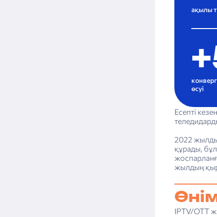
есептілік
ақылы т
+
конверг
өсуі
Есепті кезе
теледидарды
2022 жылдың
құрады, бұ
жоспарланғ
жылдың қырк
Өні
IPTV/OTT жа