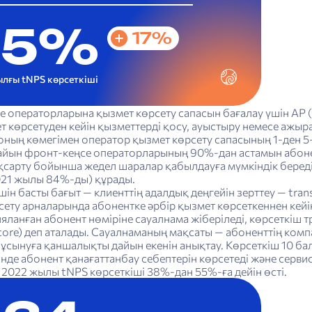
55%
17%
лғы tNPS көрсеткіші
 операторларына қызмет көрсету сапасын бағалау үшін АР (A
т көрсетуден кейін қызметтерді қосу, ауыстыру немесе ажыр
 оның көмегімен оператор қызмет көрсету сапасының 1-ден 5
сайын фронт-кеңсе операторларының 90%-дан астамын абоне
қсарту бойынша жедел шаралар қабылдауға мүмкіндік береді.
21 жылы 84%-ды) құрады.
ін басты бағыт — клиенттің адалдық деңгейін зерттеу — trans
ету арналарында абонентке әрбір қызмет көрсеткеннен кейі
ланған абонент нөміріне сауалнама жіберіледі, көрсеткіш т
ore) деп аталады. Сауалнаманың мақсаты — абоненттің компа
 ұсынуға қаншалықты дайын екенін анықтау. Көрсеткіш 10 б
інде абонент қанағаттанбау себептерін көрсетеді және серв
2022 жылы tNPS көрсеткіші 38%-дан 55%-ға дейін өсті.