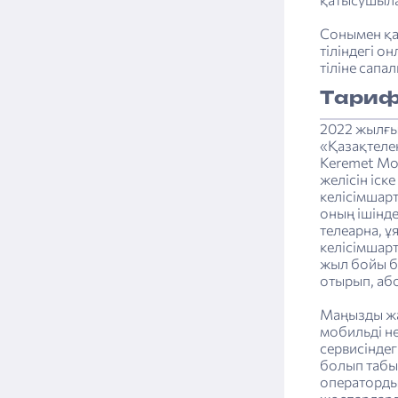
Сонымен қа
тіліндегі о
тіліне сапа
Тариф
2022 жылғы
«Қазақтеле
Keremet Mo
желісін іск
келісімшар
оның ішінде
телеарна, ұ
келісімшартт
жыл бойы ба
отырып, або
Маңызды жаң
мобильді н
сервисіндег
болып табыл
операторды