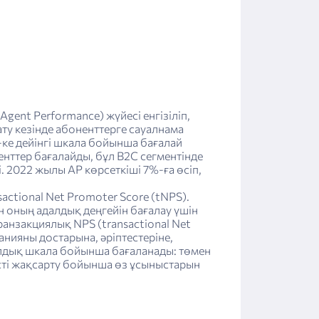
gent Performance) жүйесі енгізіліп,
ату кезінде абоненттерге сауалнама
-ке дейінгі шкала бойынша бағалай
нттер бағалайды, бұл В2С сегментінде
 2022 жылы АР көрсеткіші 7%-ға өсіп,
actional Net Promoter Score (tNPS).
н оның адалдық деңгейін бағалау үшін
ранзакциялық NPS (transactional Net
нияны достарына, әріптестеріне,
алдық шкала бойынша бағаланады: төмен
исті жақсарту бойынша өз ұсыныстарын