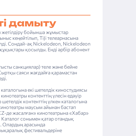
ті дамыту
ы жетілдіру бойынша жұмыстар
ыныс кеңейтілып, TiJi телеарнасына
лді. Сондай-ақ Nickelodeon, Nickelodeon
құқықтары қосылды. Енді әрбір абонент
.
ысты санкциялар) теле және бейне
Сыртқы саяси жағдайға қарамастан
ді.
 каталогына екі шетелдік киностудиясы
инотеатры контенттің үлесін едәуір
шетелдік контенттің үлкен каталогына
a кинотеатры маусым айынан бастап
KZ-де жасалған» кинотеатрына «Хабар»
. Каталог сонымен қатар отандық
і. Олардың арасында
лықаралық фестивальдеріне