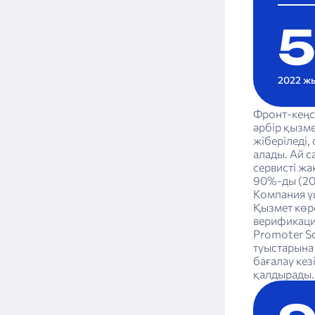
2022 жы
Фронт-кеңсе
әрбір қызме
жіберіледі,
алады. Ай 
сервисті жа
90%-ды (20
Компания үш
Қызмет көрс
верификация
Promoter Sc
туыстарына
бағалау кез
қалдырады. 