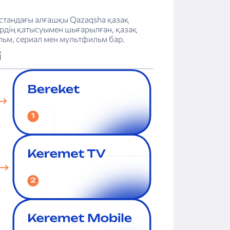
стандағы алғашқы Qazaqsha қазақ
ердің қатысуымен шығарылған, қазақ
льм, сериал мен мультфильм бар.
і