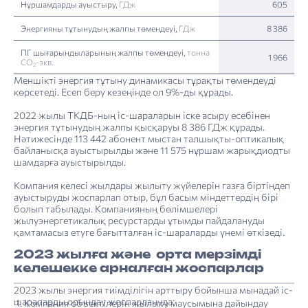
Нұршамдарды ауыстыру,
ГДж
605
Энергияны тұтынудың жалпы төмендеуі,
ГДж
8 386
ПГ шығарындыларының жалпы төмендеуі,
тонна
1 966
CO
-экв.
2
Меншікті энергия тұтыну динамикасы тұрақты төмендеуді
көрсетеді. Есеп беру кезеңінде ол 9%-ды құрады.
2022 жылы ТКДБ-ның іс-шараларын іске асыру есебінен
энергия тұтынудың жалпы қысқаруы 8 386 ГДж құрады.
Нәтижесінде 113 442 абонент мыстан талшықты-оптикалық
байланысқа ауыстырылды және 11 575 нұршам жарықдиодты
шамдарға ауыстырылды.
Компания келесі жылдары жылыту жүйелерін газға біртіндеп
ауыстыруды жоспарлап отыр, бұл басым міндеттердің бірі
болып табылады. Компанияның бөлімшелері
жылуэнергетикалық ресурстарды ұтымды пайдалануды
қамтамасыз етуге бағытталған іс-шараларды үнемі өткізеді.
2023 жылға және орта мерзімді
келешекке арналған жоспарлар
2023 жылы энергия тиімділігін арттыру бойынша мынадай іс-
шараларды орындау жоспарлануда:
Компания объектілерін жылыту маусымына дайындау