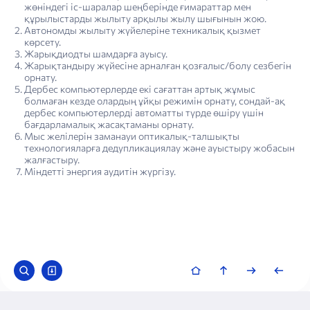
жөніндегі іс-шаралар шеңберінде ғимараттар мен
құрылыстарды жылыту арқылы жылу шығынын жою.
Автономды жылыту жүйелеріне техникалық қызмет
көрсету.
Жарықдиодты шамдарға ауысу.
Жарықтандыру жүйесіне арналған қозғалыс/болу сезбегін
орнату.
Дербес компьютерлерде екі сағаттан артық жұмыс
болмаған кезде олардың ұйқы режимін орнату, сондай-ақ
дербес компьютерлерді автоматты түрде өшіру үшін
бағдарламалық жасақтаманы орнату.
Мыс желілерін заманауи оптикалық-талшықты
технологияларға дедупликациялау және ауыстыру жобасын
жалғастыру.
Міндетті энергия аудитін жүргізу.