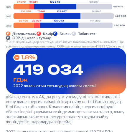
67 570
19 324
180 543
151 597
419 034
109 788
17 441
157 487
141 848
426 563
86 400
25 064
165 043
144 298
420 805
Дизель отыны
Көмір
Бензин
Табиғи газ
ОЭР-ды жалпы тұтыну
2021 жылғы мәндер есептеуді нақтылауға байланысты 2021 жылғы БЖЕ-де
12
ұсынылғандардан ерекшеленеді. ОЭР-ды жалпы тұтынуы 41 892 ГДж-ға өсті.
1,8%
419 034
ГДж
2022 жылы отын тұтынудың жалпы көлемі
«Қазақтелеком» АҚ-да ресурс үнемдеуші технологияларға
көшу және энергия тиімділігін арттыру негізгі бағыттардың
бірі болып табылады. Компания өзінің энергия өндіруші
объектілерінің жұмысы кезінде импортталатын электр, жылу
энергиясын және отын ресурстарын тұтынуды азайту
жөніндегі іс-шараларды әзірлейді.
2022 жылы отын тұтынудың жалпы көлемі 419 034 ГДж