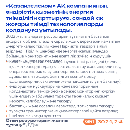
«Қазақтелеком» АҚ компанияның
өндірістік қызметінің энергия
тиімділігін арттыруға, сондай-ақ
жоғары тиімді технологияларды
қолдануға ұмтылады.
2022 жылы энергия ресурстарын тұтынатын бастапқы
өндірістік объектілердің құрылымдық деректерін қамтитын
Энергетикалық тізілім және Парниктік газдар тізілімі
әзірленді. Тізілім шеңберінде энергетикалық ағындар
бойынша мониторинг және есептілік жүйесін құру үшін
мынадай іс шаралар көзделеді:
Компаниядағы сапаны бақылаудың ішкі рәсімдері (жедел
қызметкерлерді тұрақты сертификаттау және аккредиттеу,
операторлық бақылау шеңберінде өлшеу нәтижелерінің
дұрыстығын тексеру, бекітілген есеп айырысу
әдістемелерінің сақталуын және пайдаланылуын бақылау);
өндірушінің нұсқауларына және кәсіпорынның
қолданыстағы тәжірибесіне сәйкес мониторинг жүргізу
үшін өлшеу жабдығына тұрақты техникалық қызмет
көрсету, калибрлеу және тексеру;
бастапқы және қосалқы деректерді тоғыспалы тексеру;
тұрақты тренингтер және қызметкерлерді қайта даярлау;
ішкі және сыртқы аудиттер.
Отын ресурстарын жалпы
GRI
302-1, 2-4
12
тұтыну
,
ГДж