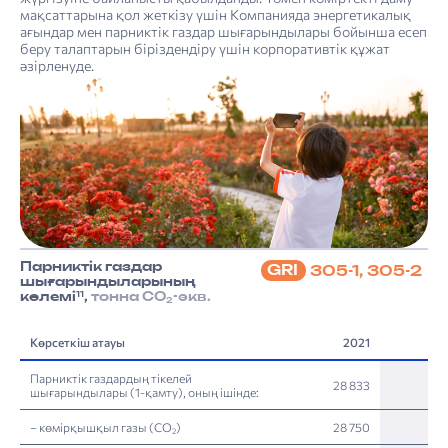
мақсаттарына қол жеткізу үшін Компанияда энергетикалық
ағындар мен парниктік газдар шығарындылары бойынша есеп
беру талаптарын біріздендіру үшін корпоративтік құжат
әзірленуде.
Парниктік газдар
GRI
305-1, 305-2
шығарындыларының
11
көлемі
,
тонна СО
-экв.
2
Көрсеткіш атауы
2021
Парниктік газдардың тікелей
28 833
шығарындылары (1-қамту), оның ішінде:
– көмірқышқыл газы (СО
)
28 750
2