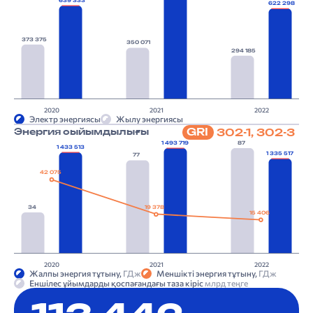
639 333
622 298
373 375
350 071
294 185
2020
2021
2022
Электр энергиясы
Жылу энергиясы
GRI
302-1, 302-3
Энергия сыйымдылығы
1 493 719
87
1 433 513
1 335 517
77
42 075
34
19 378
15 406
2020
2021
2022
Жалпы энергия тұтыну,
ГДж
Меншікті энергия тұтыну,
ГДж
Еншілес ұйымдарды қоспағандағы таза кіріс
млрд теңге