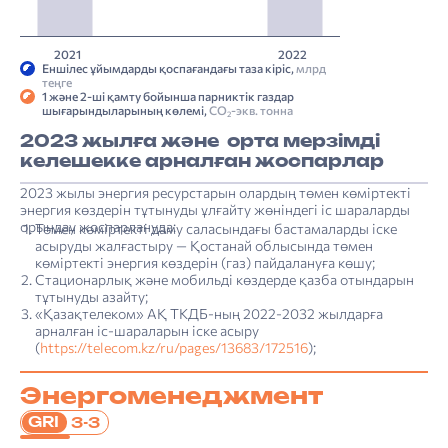
2021
2022
Еншілес ұйымдарды қоспағандағы таза кіріс,
млрд
теңге
1 және 2-ші қамту бойынша парниктік газдар
шығарындыларының көлемі,
СО
-экв. тонна
2
2023 жылға және орта мерзімді
келешекке арналған жоспарлар
2023 жылы энергия ресурстарын олардың төмен көміртекті
энергия көздерін тұтынуды ұлғайту жөніндегі іс шараларды
орындау жоспарлануда:
Төмен көміртекті даму саласындағы бастамаларды іске
«Қазақ­теле­ком» АҚ-ның Компаниялар тобының құрылымы
4. Тұрақты даму туралы есеп: тұрақты дамуды басқару
«Қазақтелеком» АҚ-ның Корпоративтік басқару кодексінің 2022 жылғы қағидалары мен ережелерінің сақталуы туралы есеп
Шектеулі сенімділікті қамтамасыз ететін тәуелсіз тексеру нәтижелері туралы есеп
асыруды жалғастыру — Қостанай облысында төмен
көміртекті энергия көздерін (газ) пайдалануға көшу;
Стационарлық және мобильді көздерде қазба отындарын
тұтынуды азайту;
«Қазақтелеком» АҚ ТКДБ-ның 2022-2032 жылдарға
арналған іс-шараларын іске асыру
(
https://telecom.kz/ru/pages/13683/172516
);
Энергоменеджмент
GRI
3-3