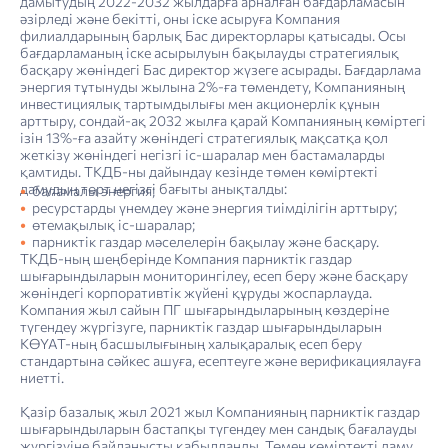
дамытудың 2022-2032 жылдарға арналған бағдарламасын
әзірледі және бекітті, оны іске асыруға Компания
филиалдарының барлық Бас директорлары қатысады. Осы
бағдарламаның іске асырылуын бақылауды стратегиялық
басқару жөніндегі Бас директор жүзеге асырады. Бағдарлама
энергия тұтынуды жылына 2%-ға төмендету, Компанияның
инвестициялық тартымдылығы мен акционерлік құнын
арттыру, сондай-ақ 2032 жылға қарай Компанияның көміртегі
ізін 13%-ға азайту жөніндегі стратегиялық мақсатқа қол
жеткізу жөніндегі негізгі іс-шаралар мен бастамаларды
қамтиды. ТКДБ-ны дайындау кезінде төмен көміртекті
дамудың төрт негізгі бағыты анықталды:
баламалы энергия;
ресурстарды үнемдеу және энергия тиімділігін арттыру;
өтемақылық іс-шаралар;
парниктік газдар мәселелерін бақылау және басқару.
ТКДБ-ның шеңберінде Компания парниктік газдар
шығарындыларын мониторингілеу, есеп беру және басқару
жөніндегі корпоративтік жүйені құруды жоспарлауда.
Компания жыл сайын ПГ шығарындыларының көздеріне
түгендеу жүргізуге, парниктік газдар шығарындыларын
КӨҮАТ-ның басшылығының халықаралық есеп беру
стандартына сәйкес ашуға, есептеуге және верификациялауға
ниетті.
Қазір базалық жыл 2021 жыл Компанияның парниктік газдар
шығарындыларын бастапқы түгендеу мен сандық бағалауды
жүргізуіне байланысты қабылданды. Төмен көміртекті даму