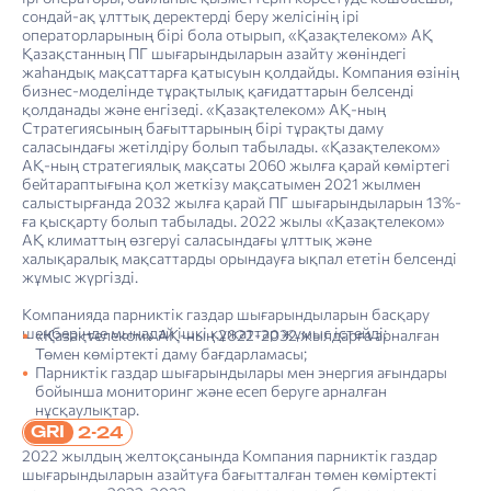
сондай-ақ ұлттық деректерді беру желісінің ірі
операторларының бірі бола отырып, «Қазақтелеком» АҚ
Қазақстанның ПГ шығарындыларын азайту жөніндегі
жаһандық мақсаттарға қатысуын қолдайды. Компания өзінің
бизнес-моделінде тұрақтылық қағидаттарын белсенді
қолданады және енгізеді. «Қазақтелеком» АҚ-ның
Стратегиясының бағыттарының бірі тұрақты даму
саласындағы жетілдіру болып табылады. «Қазақтелеком»
АҚ-ның стратегиялық мақсаты 2060 жылға қарай көміртегі
бейтараптығына қол жеткізу мақсатымен 2021 жылмен
салыстырғанда 2032 жылға қарай ПГ шығарындыларын 13%-
ға қысқарту болып табылады. 2022 жылы «Қазақтелеком»
АҚ климаттың өзгеруі саласындағы ұлттық және
халықаралық мақсаттарды орындауға ықпал ететін белсенді
жұмыс жүргізді.
Компанияда парниктік газдар шығарындыларын басқару
шеңберінде мынадай ішкі құжаттар жұмыс істейді:
«Қазақтелеком» АҚ-ның 2022-2032 жылдарға арналған
Төмен көміртекті даму бағдарламасы;
Парниктік газдар шығарындылары мен энергия ағындары
бойынша мониторинг және есеп беруге арналған
нұсқаулықтар.
GRI
2-24
2022 жылдың желтоқсанында Компания парниктік газдар
шығарындыларын азайтуға бағытталған төмен көміртекті