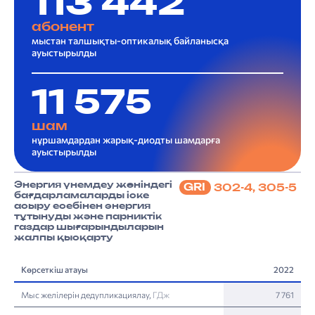
113 442
абонент
мыстан талшықты-оптикалық байланысқа
ауыстырылды
11 575
шам
нұршамдардан жарық-диодты шамдарға
ауыстырылды
Энергия үнемдеу жөніндегі
GRI
302-4, 305-5
бағдарламаларды іске
асыру есебінен энергия
тұтынуды және парниктік
газдар шығарындыларын
жалпы қысқарту
Көрсеткіш атауы
2022
Мыс желілерін дедупликациялау,
ГДж
7 761