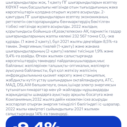
шығарындылары жоқ. 1 қамту ПГ шығарындыларын есептеу
КӨҮАТ-ның басшылығы негізінде отын тығыздығының жеке
көрсеткіштерін қолдана отырып жүзеге асырылды. 2-
қамтудың ПГ шығарындыларын есептеу экономиканың
реттелетін секторларындағы бенчмарктердің бекітілген
тізбесі негізінде жүзеге асырылды. 2022 жылдың
қорытындысы бойынша «Қазақтелеком» АҚ парниктік газдар
шығарындыларының жалпы көлемі 232 567 тонна СО
-экв
2
құрады. (1 және 2 қамту), бұл 2021 жылғы деңгейден 8,5%-ға
төмен. Энергияның тікелей (1-қамту) және жанама
шығарындыларының (2-қамту) көлемі тиісінше 1,9% және
9,4%-ға азайды. Өткен жылмен салыстырғанда
көрсеткіштердің төмендеуі пайдаланушылардың мыс
байланыс желілерінен талшықты-оптикалық желілерге
ауысуына байланысты, бұл қол жеткізу желісінің
инфрақұрылымына қызмет көрсету және станциялық
жабдықты күтіп ұстау шығындарын оңтайландыруға, АТС,
МАД, DSLAM бөлшектеуге, оның ішінде электр энергиясын
тұтынатын ғимараттар мен үй-жайларды нұршамдарды
жарықдиодты шамдарға ауыстыру арқылы босатуға және
Компанияның 2032 жылға дейін кезекпен іске асыруды
жоспарлап отырған энергия тиімділігі бөлігіндегі іс-шаралар.
2022 жылы көміртегі сыйымдылығы 2021 жылмен
салыстырғанда 14%-ға төмендеді.