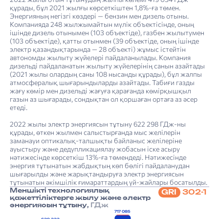
құрады, бұл 2021 жылғы көрсеткіштен 1,8%-ға төмен.
Энергияның негізгі көздері — бензин мен дизель отыны.
Компанияда 248 жылжымайтын мүлік объектісінде, оның
ішінде дизель отынымен (103 объектіде), газбен жылытумен
(103 объектіде), қатты отынмен (39 объектіде, оның ішінде
электр қазандықтарында — 28 объекті) жұмыс істейтін
автономды жылыту жүйелері пайдаланылады. Компания
дизельді пайдаланатын жылыту жүйелерінің санын азайтады
(2021 жылы олардың саны 108 нысанды құрады), бұл жалпы
атмосфералық шығарындыларды азайтады. Табиғи газды
жағу көмір мен дизельді жағуға қарағанда көмірқышқыл
газын аз шығарады, сондықтан ол қоршаған ортаға аз әсер
етеді.
2022 жылы электр энергиясын тұтыну 622 298 ГДж-ны
құрады, өткен жылмен салыстырғанда мыс желілерін
заманауи оптикалық-талшықты байланыс желілеріне
ауыстыру және дедупликациялау жобасын іске асыру
нәтижесінде көрсеткіш 13%-ға төмендеді. Нәтижесінде
энергия тұтынатын жабдықтың көп бөлігі пайдаланудан
шығарылды және жарықтандыруға электр энергиясын
тұтынатын әкімшілік ғимараттардың үй-жайлары босатылды.
Меншікті технологиялық
GRI
302-1
қажеттіліктерге жылу және электр
энергиясын тұтыну,
ГДж
717 085