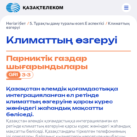
Негізгі бет
5. Тұрақты даму туралы есеп: Е аспектісі
Климаттың
өзгеруі
Климаттың өзгеруі
Парниктік газдар
шығарындылары
GRI
3-3
Қазақстан әлемдік қоғамдастыққа
интеграцияланған ел ретінде
климаттың өзгеруіне қарсы күрес
жөніндегі жаһандық мақсатты
бөліседі.
Қазақстан әлемдік қоғамдастыққа интеграцияланған ел
ретінде климаттың өзгеруіне қарсы күрес жөніндегі жаһандық
мақсатты бөліседі. Қазақстандағы тіркелген телефонияның
ірі операторы, байланыс қызметтерін көрсетуде көшбасшы,