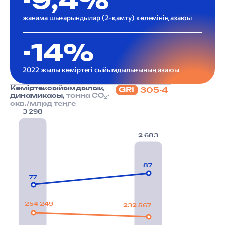
-9,4%
жанама шығарындылар (2-қамту) көлемінің азаюы
-14%
2022 жылы көміртегі сыйымдылығының азаюы
Көмір­тексыйымдылық
GRI
305-4
динамикасы,
тонна СО
-
2
экв./млрд теңге
3 298
2 683
87
77
254 249
232 567