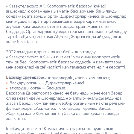
«Қазақтелеком» АҚ Корпоративтік басқару жүйесі
акционерлік қоғамның қызметін басқару мен бақылауды,
сондай-ақ атқарушы орган, Директорлар кеңесі, акционерлер
мен мүдделі тараптар арасындағы өзара қарым-қатынас
жүйесін қамтамасыз ететін процестердің жиынтығын
білдіреді. Органдардың құзыреттері мен шешімдер қабылдау
тәртібі «Қазақтелеком» АҚ-ның Жарғысында айқындалған
және бекітілген.
2022 жылдың қорытындысы бойынша талдау
«Қазақтелеком» АҚ-ның қызметі мен оның корпоративтік
тәжірибесі Корпоративтік басқару кодексінің қағидаттары
мен ережелеріне сәйкестікті қамтамасыз ететіндігін көрсетті.
Басқару органдары:
жоғары орган — Акционерлердің жалпы жиналысы;
басқару органы — Директорлар кеңесі;
атқарушы орган — Басқарма.
Басқарма Директорлар кеңесіне бағынады және есеп береді,
«Қазақ­теле­ком» АҚ-ның Компаниялар тобының құрылымы
4. Тұрақты даму туралы есеп: тұрақты дамуды басқару
«Қазақтелеком» АҚ-ның Корпоративтік басқару кодексінің 2022 жылғы қағидалары мен ережелерінің сақталуы туралы есеп
Шектеулі сенімділікті қамтамасыз ететін тәуелсіз тексеру нәтижелері туралы есеп
ол өз кезегінде Акционерлердің жалпы жиналысы алдында
жауап береді. Компанияның әрбір органының нақты рөлі мен
функциялары «Акционерлік қоғамдар туралы» Заңда,
Жарғыда және Компанияның басқа да ішкі құжаттарында
жазылған.
Ішкі аудит қызметі Компанияның қаржы-шаруашылық
қызметіне бақылауды, ішкі бақылау, тәуекелдерді басқару