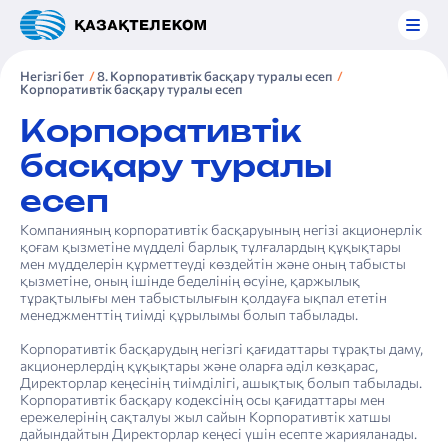
Негізгі бет
8. Корпоративтік басқару туралы есеп
Корпоративтік басқару туралы есеп
Корпоративтік
басқару туралы
есеп
Компанияның корпоративтік басқаруының негізі акционерлік
қоғам қызметіне мүдделі барлық тұлғалардың құқықтары
мен мүдделерін құрметтеуді көздейтін және оның табысты
қызметіне, оның ішінде беделінің өсуіне, қаржылық
тұрақтылығы мен табыстылығын қолдауға ықпал ететін
менеджменттің тиімді құрылымы болып табылады.
Корпоративтік басқарудың негізгі қағидаттары тұрақты даму,
акционерлердің құқықтары және оларға әділ көзқарас,
Директорлар кеңесінің тиімділігі, ашықтық болып табылады.
Корпоративтік басқару кодексінің осы қағидаттары мен
ережелерінің сақталуы жыл сайын Корпоративтік хатшы
дайындайтын Директорлар кеңесі үшін есепте жарияланады.