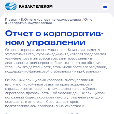
Главная
8. Отчет о корпоративном управлении
Отчет
о корпоратив­ном управлении
Отчет о корпоратив­
ном управлении
Основой ­корпоративного ­управления Компании ­является ­
эффективная ­структура менедж­мента, ­которая предполагает
уважение прав и интересов всех ­заинтересованных в
деятельнос­ти акционерного общества лиц и способствует
успешной его деятельности, в том числе ­росту его репутации,
­поддержанию финансовой стабильности и ­прибыльности.
Основными принципами корпоративного управления
выступают устойчивое развитие, права акционеров и
справедливое отношение к ним, эффективность Совета
директоров, прозрачность. Соблюдение данных принципов и
положений Кодекса корпоративного управления ежегодно
освещается в отчете для Совета директоров,
подготавливаемом Корпоративным секретарем.