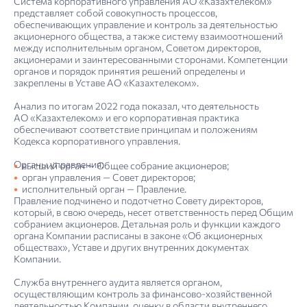
Система корпоративного управления АО «Казахтелеком»
представляет собой совокупность процессов,
обеспечивающих управление и контроль за деятельностью
акционерного общества, а также систему взаимоотношений
между исполнительным органом, Советом директоров,
акционерами и заинтересованными сторонами. Компетенции
органов и порядок принятия решений определены и
закреплены в Уставе АО «Казахтелеком».
Анализ по итогам 2022 года показал, что деятельность
АО «Казахтелеком» и его корпоративная практика
обеспечивают соответствие принципам и положениям
Кодекса корпоративного управления.
Органы управления:
высший орган — Общее собрание акционеров;
орган управления — Совет директоров;
исполнительный орган — Правление.
Правление подчинено и подотчетно Совету директоров,
который, в свою очередь, несет ответственность перед Общим
4. Отчет об устойчивом развитии: управление устойчивым развитием
Риск-ориенти­рован­ный подход в области устойчивого развития
Информация о сделках, в совершении которых имеется заинтересо­ван­ность
Отчет о соблюдении принципов и положений Кодекса корпоративного управления АО «Казах­телеком» за 2022 год
Отчет о результатах независимой проверки, обеспечивающей ограниченную уверенность
собранием акционеров. Детальная роль и функции каждого
органа Компании расписаны в законе «Об акционерных
обществах», Уставе и других внутренних документах
Компании.
Служба внутреннего аудита является органом,
осуществляющим контроль за финансово-хозяйственной
деятельностью Компании, оценку в области внутреннего