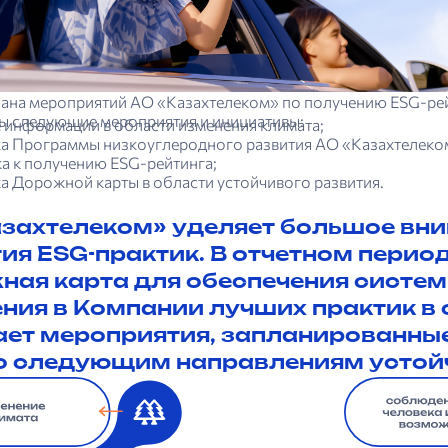
лана мероприятий АО «Казахтелеком» по получению ESG-рей
ы следующие мероприятия и инициативы:
 информации в области изменения климата;
а Программы низкоуглеродного развития АО «Казахтелеком
а к получению ESG-рейтинга;
а Дорожной карты в области устойчивого развития.
азахтелеком» уделяет большое вн
ия ESG-практик. В отчетном перио
ая карта для обеспечения систем
ния в Компании лучших практик в 
ет мероприятия, запланированны
о следующим направлениям устойч