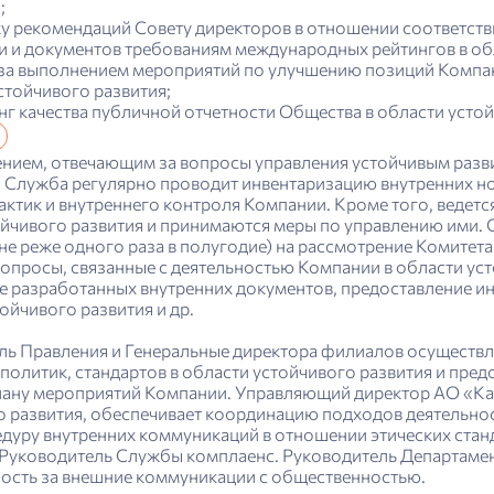
;
у рекомендаций Совету директоров в отношении соответств
и и документов требованиям международных рейтингов в обл
за выполнением мероприятий по улучшению позиций Компан
стойчивого развития;
г качества публичной отчетности Общества в области устой
нием, отвечающим за вопросы управления устойчивым разв
. Служба регулярно проводит инвентаризацию внутренних н
актик и внутреннего контроля Компании. Кроме того, ведет
ойчивого развития и принимаются меры по управлению ими.
не реже одного раза в полугодие) на рассмотрение Комитета
опросы, связанные с деятельностью Компании в области усто
е разработанных внутренних документов, предоставление ин
ойчивого развития и др.
ль Правления и Генеральные директора филиалов осуществл
 политик, стандартов в области устойчивого развития и пр
лану мероприятий Компании. Управляющий директор АО «К
о развития, обеспечивает координацию подходов деятельно
дуру внутренних коммуникаций в отношении этических стан
Руководитель Службы комплаенс. Руководитель Департамен
ность за внешние коммуникации с общественностью.