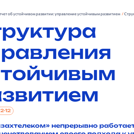
Отчет об устойчивом развитии: управление устойчивым развитием
Стру
труктура
правления
стойчивым
азвитием
 2-12
захтелеком» непрерывно работает