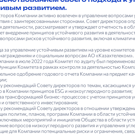
енствованием своего подхода к 
чивым развитием.
кторов Компании активно вовлечен в управление вопросами 
твия с заинтересованными сторонами. Совет директоров опр
 деятельности, рассматривает и утверждает отчетность в об
т внедрение принципов устойчивого развития в деятельност
вопросами рисков устойчивого развития, включая климатиче
а за управление устойчивым развитием на уровне комитетов
знаграждениям и социальным вопросам АО «Казахтелеком». В
пании в июле 2022 года Комитет по аудиту был переименова
ункции Комитета в рамках контроля за деятельностью Компа
ельное одобрение годового отчета Компании на предмет ка
ии;
у рекомендаций Совету директоров по темам, касающимся ус
 в Компании принципов ESG и низкоуглеродного развития;
за трансформацией бизнес-процессов с учетом принципов у
 и ответственного инвестирования;
у рекомендаций Совету директоров в отношении утвержден
их политик, планов, программ Компании в области устойчив
 ключевых мероприятий и инициатив Общества в области уст
ние вопросов низкоуглеродного развития и управления уг
ие для Компании потенциальные риски и ограничения, связ