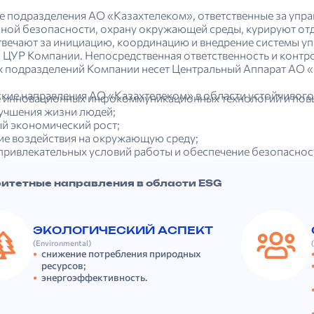
е подразделения АО «Казахтелеком», ответственные за упра
ой безопасности, охрану окружающей среды, курируют отд
твечают за инициацию, координацию и внедрение системы уп
 ЦУР Компании. Непосредственная ответственность и контр
х подразделений Компании несет Центральный Аппарат АО 
ские направления АО «Казахтелеком» в области устойчивого
 инновационных инфокоммуникационных технологий и повы
лучшения жизни людей;
й экономический рост;
е воздействия на окружающую среду;
привлекательных условий работы и обеспечение безопаснос
итетные направления в области ESG
ЭКОЛОГИЧЕСКИЙ АСПЕКТ
(Environmental)
снижение потребления природных
ресурсов;
энергоэффективность.