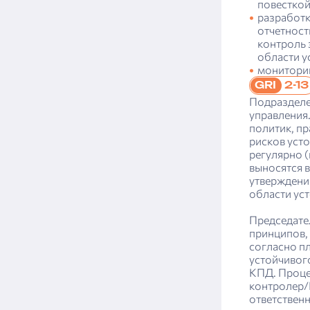
повесткой
ограниченную уверенность
разработк
Консолидированная финансовая
отчетност
отчетность
контроль 
области у
мониторин
2-13
GRI
Подразделе
управления
политик, пр
рисков уст
регулярно (
выносятся в
утверждени
области уст
Председате
принципов,
согласно п
устойчивог
КПД. Проце
контролер/
ответствен