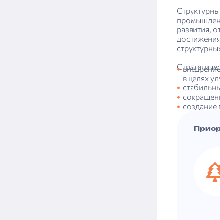
Структурны
промышленн
развития, о
достижения
структурны
Стратегиче
внедрение
в целях у
стабильны
сокращени
создание 
Приор