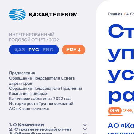
Главная
4. 
С
ИНТЕГРИРОВАННЫЙ
ГОДОВОЙ ОТЧЕТ / 2022
у
PDF
ҚАЗ
РУС
ENG
у
Предисловие
Обращение Председателя Совета
директоров
Обращение Председателя Правления
р
Компания в цифрах
Ключевые события за 2022 год
История роста Группы компаний
АО «Казах­телеком»
2-9,
GRI
АО «Ка
1. О Компании
2. Стратегический отчет
Краткий профиль