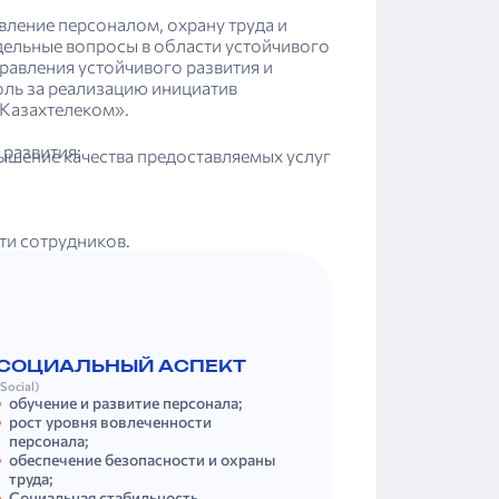
вление персоналом, охрану труда и
ельные вопросы в области устойчивого
равления устойчивого развития и
оль за реализацию инициатив
«Казахтелеком».
 развития:
шение качества предоставляемых услуг
ти сотрудников.
СОЦИАЛЬНЫЙ АСПЕКТ
(Social)
обучение и развитие персонала;
рост уровня вовлеченности
персонала;
обеспечение безопасности и охраны
труда;
Социальная стабильность.