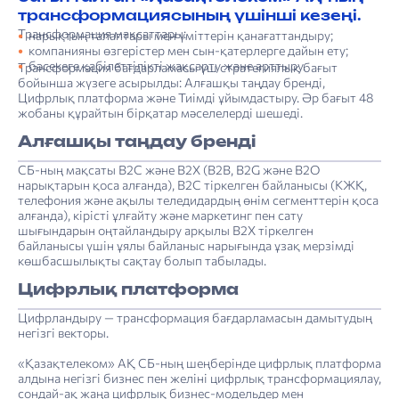
трансформациясының үшінші кезеңі.
Трансформация мақсаттары:
нарықтың талаптары мен үміттерін қанағаттандыру;
компанияны өзгерістер мен сын-қатерлерге ­дайын ету;
бәсекеге қабілеттілікті жақсарту және арттыру.
Трансформация бағдарламасы үш стратегиялық бағыт
бойынша жүзеге асырылды: Алғашқы таңдау бренді,
Цифрлық платформа және Тиімді ұйымдастыру. Әр бағыт 48
жобаны құрайтын бірқатар мәселелерді шешеді.
Алғашқы таңдау бренді
СБ-ның мақсаты В2С және В2Х (B2B, B2G және В2О
нарықтарын қоса алғанда), В2С тіркелген байланысы (КЖҚ,
телефония және ақылы теледидардың өнім сегменттерін қоса
алғанда), кірісті ұлғайту және маркетинг пен сату
шығындарын оңтайландыру арқылы В2Х тіркелген
байланысы үшін ұялы байланыс нарығында ұзақ мерзімді
көшбасшылықты сақтау болып табылады.
Цифрлық платформа
Цифрландыру — трансформация бағдарламасын дамытудың
негізгі векторы.
«Қазақтелеком» АҚ СБ-ның шеңберінде цифрлық платформа
алдына негізгі бизнес пен желіні цифрлық трансформациялау,
сондай-ақ жаңа цифрлық бизнес-модельдер мен