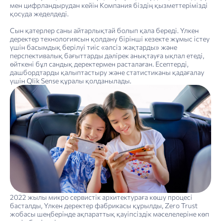
мен цифрландырудан кейін Компания біздің қызметтерімізді
қосуда жеделдеді.
Сын қатерлер саны айтарлықтай болып қала береді. Үлкен
деректер технологиясын қолдану бірінші кезекте жұмыс істеу
үшін басымдық берілуі тиіс «әлсіз жақтарды» және
перспективалық бағыттарды дәлірек анықтауға ықпал етеді,
өйткені бұл сандық деректермен расталаған. Есептерді,
дашбордтарды қалыптастыру және статистиканы қадағалау
үшін Qlik Sense құралы қолданылады.
2022 жылы микро сервистік архитектураға көшу процесі
басталды, Үлкен деректер фабрикасы құрылды, Zero Trust
жобасы шеңберінде ақпараттық қауіпсіздік мәселелеріне көп