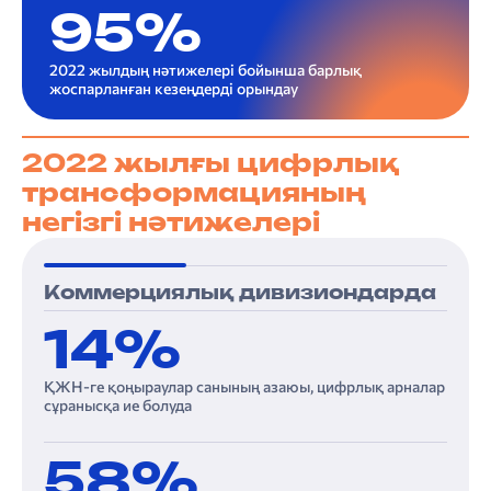
95%
2022 жылдың нәтижелері бойынша барлық
жоспарланған кезеңдерді орындау
2022 жылғы цифрлық
трансформацияның
негізгі нәтижелері
Коммерциялық дивизиондарда
14%
ҚЖН-ге қоңыраулар санының азаюы, цифрлық арналар
сұранысқа ие болуда
58%