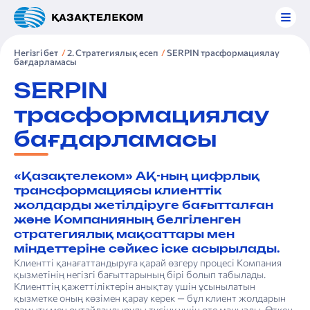
Негізгі бет
2. Стратегиялық есеп
SERPIN трасформация­лау
бағдарламасы
SERPIN
трасформация­лау
бағдарламасы
«Қазақтелеком» АҚ-ның цифрлық
трансформациясы клиенттік
жолдарды жетілдіруге бағытталған
және Компанияның белгіленген
стратегиялық мақсаттары мен
міндеттеріне сәйкес іске асырылады.
Клиентті қанағаттандыруға қарай өзгеру процесі Компания
қызметінің негізгі бағыттарының бірі болып табылады.
Клиенттің қажеттіліктерін анықтау үшін ұсынылатын
қызметке оның көзімен қарау керек — бұл клиент жолдарын
дамыту мен оңтайландыруды түсіну үшін өте маңызды. Өткен