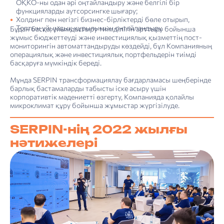
OҚКО-ны одан әрі оңтайландыру және белгілі бір
функцияларды аутсорсингке шығару;
Холдинг пен негізгі бизнес-бірліктерді бөле отырып,
Топтың ұйымдық құрылымын оңтайландыру.
Бұдан басқа, ұйымдастыру тиімділігін арттыру бойынша
жұмыс бюджеттеуді және инвестициялық қызметтің пост-
мониторингін автоматтандыруды көздейді, бұл Компанияның
операциялық және инвестициялық портфельдерін тиімді
басқаруға мүмкіндік береді.
Мұнда SERPIN трансформациялау бағдарламасы шеңберінде
барлық бастамаларды табысты іске асыру үшін
корпоративтік мәдениетті өзгерту, Компанияда қолайлы
микроклимат құру бойынша жұмыстар жүргізілуде.
SERPIN-нің 2022 жылғы
нәтижелері