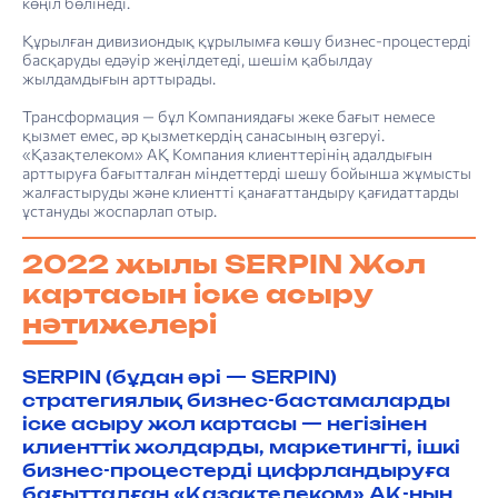
көңіл бөлінеді.
Құрылған дивизиондық құрылымға көшу бизнес-процестерді
басқаруды едәуір жеңілдетеді, шешім қабылдау
жылдамдығын арттырады.
Трансформация — бұл Компаниядағы жеке бағыт немесе
қызмет емес, әр қызметкердің санасының өзгеруі.
«Қазақтелеком» АҚ Компания клиенттерінің адалдығын
арттыруға бағытталған міндеттерді шешу бойынша жұмысты
жалғастыруды және клиентті қанағаттандыру қағидаттарды
ұстануды жоспарлап отыр.
2022 жылы SERPIN Жол
картасын іске асыру
нәтижелері
SERPIN (бұдан әрі — SERPIN)
стратегиялық бизнес-бастамаларды
іске асыру жол картасы — негізінен
клиенттік жолдарды, маркетингті, ішкі
бизнес-процестерді цифрландыруға
бағытталған «Қазақтелеком» АҚ-ның