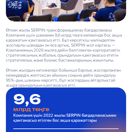
Өткен жылы SERPIN трансформациялау бағдарламасы
Компания үшін шамамен 9,6 млрд теңге көлемінде бос ақша
қаражатын қамтамасыз етті. Бұл көрсеткіш мәлімделген
жоспарлы шамадан он есе артық. SERPIN жол картасы —
Компанияның 2029 жылға дейін белгіленген корпоративтік
стратегиясының жобалық орындалуын қамтамасыз ететін
стратегиялық және бизнес бастамаларының жиынтығы.
Өткен жылдың нәтижелері бойынша барлық жоспарланған
кезеңдердің желтоқсан айының соңына дейін орындалуы
95%-дық шаманы көрсетті, бұл жоспардың айтарлықтай
«Қазақ­теле­ком» АҚ-ның Компаниялар тобының құрылымы
4. Тұрақты даму туралы есеп: тұрақты дамуды басқару
«Қазақтелеком» АҚ-ның Корпоративтік басқару кодексінің 2022 жылғы қағидалары мен ережелерінің сақталуы туралы есеп
Шектеулі сенімділікті қамтамасыз ететін тәуелсіз тексеру нәтижелері туралы есеп
асыра орындалуын қамтамасыз етті.
9,6
млрд теңге
Компания үшін 2022 жылы SERPIN бағдарламасымен
қамтамасыз етілген бос ақша қаражаттары