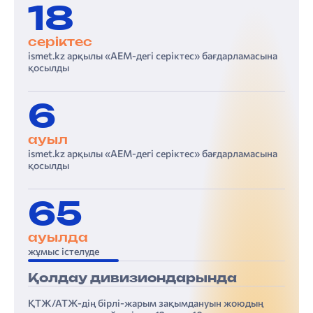
18
серіктес
ismet.kz арқылы «АЕМ-дегі серіктес» бағдарламасына
қосылды
6
ауыл
ismet.kz арқылы «АЕМ-дегі серіктес» бағдарламасына
қосылды
65
ауылда
жұмыс істелуде
Қолдау дивизиондарында
ҚТЖ/АТЖ-дің бірлі-жарым зақымдануын жоюдың