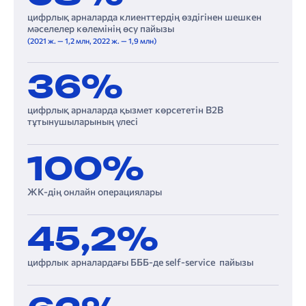
цифрлық арналарда клиенттердің өздігінен шешкен
мәселелер көлемінің өсу пайызы
(2021 ж. — 1,2 млн, 2022 ж. — 1,9 млн)
36%
цифрлық арналарда қызмет көрсететін B2B
тұтынушыларының үлесі
100%
ЖК-дің онлайн операциялары
45,2%
цифрлык арналардағы БББ-де self-service пайызы