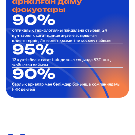
арналған даму
фокустары
90%
оптикалық технологияны пайдалана отырып, 24
күнтізбелік сағат ішінде жүзеге асырылған
клиенттердің Интернет қызметіне қосылу пайызы
95%
12 күнтізбелік сағат ішінде жыл соңында БЗТ-ның
жойылған пайызы
90%
барлық арналар мен бөлімдер бойынша компаниядағы
FRR деңгейі