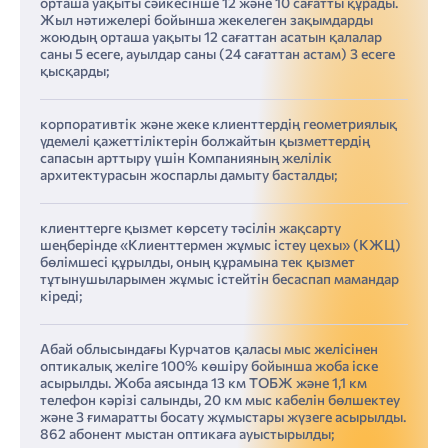
орташа уақыты сәйкесінше 12 және 10 сағатты құрады.
Жыл нәтижелері бойынша жекелеген зақымдарды
жоюдың орташа уақыты 12 сағаттан асатын қалалар
саны 5 есеге, ауылдар саны (24 сағаттан астам) 3 есеге
қысқарды;
корпоративтік және жеке клиенттердің геометриялық
үдемелі қажеттіліктерін болжайтын қызметтердің
сапасын арттыру үшін Компанияның желілік
архитектурасын жоспарлы дамыту басталды;
клиенттерге қызмет көрсету тәсілін жақсарту
шеңберінде «Клиенттермен жұмыс істеу цехы» (КЖЦ)
бөлімшесі құрылды, оның құрамына тек қызмет
тұтынушыларымен жұмыс істейтін бесаспап мамандар
кіреді;
Абай облысындағы Курчатов қаласы мыс желісінен
оптикалық желіге 100% көшіру бойынша жоба іске
асырылды. Жоба аясында 13 км ТОБЖ және 1,1 км
телефон кәрізі салынды, 20 км мыс кабелін бөлшектеу
және 3 ғимаратты босату жұмыстары жүзеге асырылды.
862 абонент мыстан оптикаға ауыстырылды;