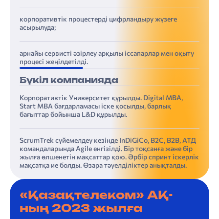
корпоративтік процестерді цифрландыру жүзеге
асырылуда;
арнайы сервисті әзірлеу арқылы іссапарлар мен оқыту
процесі жеңілдетілді.
Бүкіл компанияда
Корпоративтік Университет құрылды. Digital MBA,
Start MBA бағдарламасы іске қосылды, барлық
бағыттар бойынша L&D құрылды.
ScrumTrek сүйемелдеу кезінде InDiGiCo, B2C, B2B, АТД
командаларында Agile енгізілді. Бір тоқсанға және бір
жылға өлшенетін мақсаттар қою. Әрбір спринт іскерлік
мақсатқа ие болды. Өзара тәуелділіктер анықталды.
«Қазақтелеком» АҚ-
ның 2023 жылға