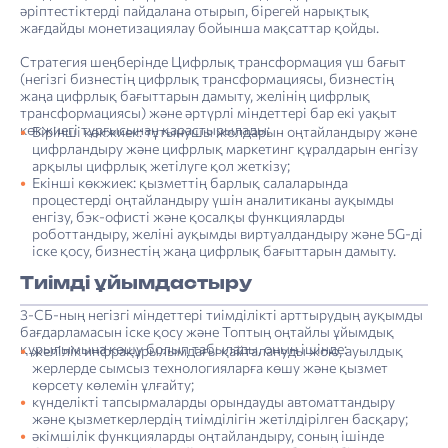
әріптестіктерді пайдалана отырып, бірегей нарықтық
жағдайды монетизациялау бойынша мақсаттар қойды.
Стратегия шеңберінде Цифрлық трансформация үш бағыт
(негізгі бизнестің цифрлық трансформациясы, бизнестің
жаңа цифрлық бағыттарын дамыту, желінің цифрлық
трансформациясы) және әртүрлі міндеттері бар екі уақыт
көкжиегі тұрғысынан қарастырылады:
Бірінші көкжиек: тұтынушы жолдарын оңтайландыру және
цифрландыру және цифрлық маркетинг құралдарын енгізу
арқылы цифрлық жетілуге қол жеткізу;
Екінші көкжиек: қызметтің барлық салаларында
процестерді оңтайландыру үшін аналитиканы ауқымды
енгізу, бэк-офисті және қосалқы функцияларды
роботтандыру, желіні ауқымды виртуалдандыру және 5G-ді
іске қосу, бизнестің жаңа цифрлық бағыттарын дамыту.
Тиімді ұйымдастыру
3-СБ-ның негізгі міндеттері тиімділікті арттырудың ауқымды
бағдарламасын іске қосу және Топтың оңтайлы ұйымдық
құрылымына көшу болып табылады, оның ішінде:
желілік инфрақұрылымдағы қайталануды жою, ауылдық
жерлерде сымсыз технологияларға көшу және қызмет
көрсету көлемін ұлғайту;
күнделікті тапсырмаларды орындауды автоматтандыру
және қызметкерлердің тиімділігін жетілдірілген басқару;
әкімшілік функцияларды оңтайландыру, соның ішінде