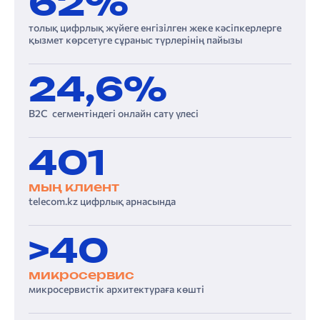
62%
толық цифрлық жүйеге енгізілген жеке кәсіпкерлерге
қызмет көрсетуге сұраныс түрлерінің пайызы
24,6%
B2C сегментіндегі онлайн сату үлесі
401
мың клиент
telecom.kz цифрлық арнасында
>40
микросервис
микросервистік архитектураға көшті