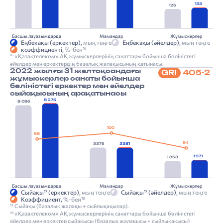
133
125
Басшы лауазымдарда
Мамандар
Жұмыскерлер
Еңбекақы (еркектер),
мың теңге
Еңбекақы (әйелдер),
мың теңге
коэффициенті,
%-бен
16
«Қазақтелеком» АҚ жұмыскерлерінің санаттары бойынша бөліністегі
16
әйелдер мен еркектердің базалық жалақысының қатынасы.
2022 жылғы 31 желтоқсандағы
GRI
405-2
жұмыскерлер санаты бойынша
бөліністегі еркектер мен әйелдер
сыйақысының арақатынасы
8 275
8 085
100
98
94
3375
3381
1 971
1 853
Басшы лауазымдарда
Мамандар
Жұмыскерлер
Сыйақы
(еркектер),
мың теңге
Сыйақы
(әйелдер),
мың теңге
17
17
Коэффициент,
%-бен
18
Сыйақы (базалық жалақы + сыйлықақылар).
17
«Қазақтелеком» АҚ жұмыскерлерінің санаттары бойынша бөліністегі
18
әйелдер мен еркектер сыйақысы (базалық жалақысы + сыйлықақысы)