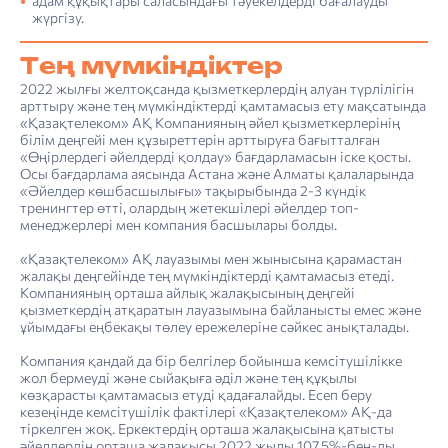
адам құқықтары саласындағы тәуекелдерді бағалауды
жүргізу.
Тең мүмкіндіктер
2022 жылғы желтоқсанда қызметкерлердің алуан түрлілігін
арттыру және тең мүмкіндіктерді қамтамасыз ету мақсатында
«Қазақтелеком» АҚ Компанияның әйел қызметкерлерінің
білім деңгейі мен құзыреттерін арттыруға бағытталған
«Өңірлердегі әйелдерді қолдау» бағдарламасын іске қосты.
Осы бағдарлама аясында Астана және Алматы қалаларында
«Әйелдер көшбасшылығы» тақырыбында 2-3 күндік
тренингтер өтті, олардың жетекшілері әйелдер топ-
менеджерлері мен компания басшылары болды.
«Қазақтелеком» АҚ лауазымы мен жынысына қарамастан
жалақы деңгейінде тең мүмкіндіктерді қамтамасыз етеді.
Компанияның орташа айлық жалақысының деңгейі
қызметкердің атқаратын лауазымына байланысты емес және
ұйымдағы еңбекақы төлеу ережелеріне сәйкес анықталады.
Компания қандай да бір белгілер бойынша кемсітушілікке
жол бермеуді және сыйақыға әділ және тең құқылы
көзқарасты қамтамасыз етуді қадағалайды. Есеп беру
кезеңінде кемсітушілік фактілері «Қазақтелеком» АҚ-да
тіркелген жоқ. Еркектердің орташа жалақысына қатысты
әйелдердің орташа жалақысы 2022 жылы 107,5%-бен-ды