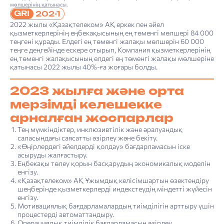
мөлшерінің қатынасы.
GRI
202-1
2022 жылы «Қазақтелеком» АҚ еркек пен әйел
қызметкерлерінің еңбекақысының ең төменгі мөлшері 84 000
теңгені құрады. Елдегі ең төменгі жалақы мөлшерін 60 000
теңге деңгейінде ескере отырып, Компания қызметкерлерінің
ең төменгі жалақысының елдегі ең төменгі жалақы мөлшеріне
қатынасы 2022 жылы 40%-ға жоғары болды.
2023 жылға және орта
мерзімді келешекке
арналған жоспарлар
Тең мүмкіндіктер, инклюзивтілік және әралуандық
саласындағы саясатты әзірлеу және бекіту.
«Өңірлердегі әйелдерді қолдау» бағдарламасын іске
асыруды жалғастыру.
Еңбекақы төлеу қорын басқарудың экономикалық моделін
енгізу.
«Қазақтелеком» АҚ Ұжымдық келісімшартын өзектендіру
шеңберінде қызметкерлерді индекстеудің міндетті жүйесін
енгізу.
Мотивациялық бағдарламалардың тиімділігін арттыру үшін
процестерді автоматтандыру.
Операциялық тиімділік бағдарламасын әзірлеу.