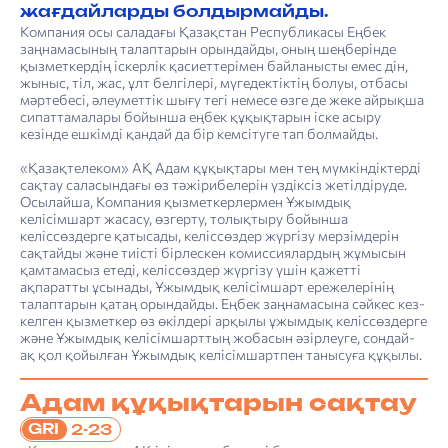
жағдайларды болдырмайды.
Компания осы саладағы Қазақстан Республикасы Еңбек
заңнамасының талаптарын орындайды, оның шеңберінде
қызметкердің іскерлік қасиеттерімен байланысты емес дін,
жыныс, тіл, жас, ұлт белгілері, мүгедектіктің болуы, отбасы
мәртебесі, әлеуметтік шығу тегі немесе өзге де жеке айрықша
сипаттамалары бойынша еңбек құқықтарын іске асыру
кезінде ешкімді қандай да бір кемсітуге тап болмайды.
«Қазақтелеком» АҚ Адам құқықтары мен тең мүмкіндіктерді
сақтау саласындағы өз тәжірибелерін үздіксіз жетілдіруде.
Осылайша, Компания қызметкерлермен Ұжымдық
келісімшарт жасасу, өзгерту, толықтыру бойынша
келіссөздерге қатысады, келіссөздер жүргізу мерзімдерін
сақтайды және тиісті бірлескен комиссиялардың жұмысын
қамтамасыз етеді, келіссөздер жүргізу үшін қажетті
ақпаратты ұсынады, Ұжымдық келісімшарт ережелерінің
талаптарын қатаң орындайды. Еңбек заңнамасына сәйкес кез-
келген қызметкер өз өкілдері арқылы ұжымдық келіссөздерге
және Ұжымдық келісімшарттың жобасын әзірлеуге, сондай-
ақ қол қойылған Ұжымдық келісімшартпен танысуға құқылы.
Адам құқықтарын сақтау
GRI
2-23