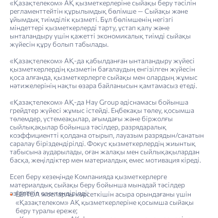
«Қазақтелеком» АҚ қызметкерлеріне сыйақы беру тәсілін
регламенттейтін құрылымдық бөлімше — Сыйақы және
ұйымдық тиімділік қызметі. Бұл бөлімшенің негізгі
міндеттері қызметкерлерді тарту, ұстап қалу және
ынталандыру үшін қажетті экономикалық тиімді сыйақы
жүйесін құру болып табылады.
«Қазақтелеком» АҚ-да қабылданған ынталандыру жүйесі
қызметкерлердің қызметін бағалаудың енгізілген жүйесін
қоса алғанда, қызметкерлерге сыйақы мен олардың жұмыс
нәтижелерінің нақты өзара байланысын қамтамасыз етеді.
«Қазақтелеком» АҚ-да Hay Group әдіснамасы бойынша
грейдтер жүйесі жұмыс істейді. Еңбекақы төлеу, қосымша
төлемдер, үстемеақылар, ағымдағы және біржолғы
сыйлықақылар бойынша тәсілдер, разрядаралық
коэффициентті қолдана отырып, лауазым разрядын/санатын
саралау біріздендірілді. Фокус қызметкерлердің жиынтық
табысына аударылады, оған жалақы мен сыйлықақылардан
басқа, жеңілдіктер мен материалдық емес мотивация кіреді.
Есеп беру кезеңінде Компанияда қызметкерлерге
материалдық сыйақы беру бойынша мынадай тәсілдер
әзірленіп өзектендірілді:
EBITDA жоспарлы көрсеткішін асыра орындағаны үшін
«Қазақтелеком» АҚ қызметкерлеріне қосымша сыйақы
беру туралы ереже;