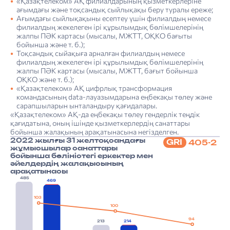
«Қазақтелеком» АҚ филиалдарының қызметкерлеріне
ағымдағы және тоқсандық сыйлықақы беру туралы ереже;
Ағымдағы сыйлықақыны есептеу үшін филиалдың немесе
филиалдың жекелеген ірі құрылымдық бөлімшелерінің
жалпы ПӘК картасы (мысалы, МЖТТ, ОҚКО бағыты
бойынша және т. б.);
Тоқсандық сыйақыға арналған филиалдың немесе
филиалдың жекелеген ірі құрылымдық бөлімшелерінің
жалпы ПӘК картасы (мысалы, МЖТТ, бағыт бойынша
ОҚКО және т. б.);
«Қазақтелеком» АҚ цифрлық трансформация
командасының data-лауазымдарына еңбекақы төлеу және
сарапшыларын ынталандыру қағидалары.
«Қазақтелеком» АҚ-да еңбекақы төлеу гендерлік теңдік
қағидатына, оның ішінде қызметкерлердің санаттары
бойынша жалақының арақатынасына негізделген.
2022 жылғы 31 желтоқсандағы
GRI
405-2
жұмысшылар санаттары
бойынша бөліністегі еркектер мен
әйелдердің жалақысының
арақатынасы
485
469
103
100
94
213
214