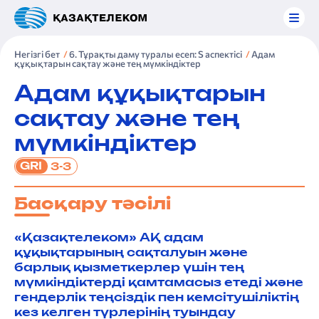
Негізгі бет
6. Тұрақты даму туралы есеп: S аспектісі
Адам
құқықтарын сақтау және тең мүмкіндіктер
Адам құқықтарын
сақтау және тең
мүмкіндіктер
GRI
3-3
Басқару тәсілі
«Қазақтелеком» АҚ адам
құқықтарының сақталуын және
барлық қызметкерлер үшін тең
мүмкіндіктерді қамтамасыз етеді және
гендерлік теңсіздік пен кемсітушіліктің
кез келген түрлерінің туындау