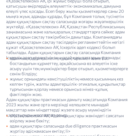
«Қазақтелеком» АҚ ірі жұмыс беруші бола отырып,
қатысушы өңірлердің әлеуметтік-экономикалық дамуына
елеулі үлес қосады. Есеп беру жылы қызметкерлер саны 20
мыңға жуық адамды құрады, бұл Компания толық түсінетін
адам құқықтарын сақтау саласында жоғары жауапкершілік
жүктейді. «Қазақтелеком» АҚ Қазақстан Республикасының
заңнамасына және халықаралық стандарттарға сәйкес адам
құқықтарын сақтау тәжірибесін дамытады. Компаниядағы
адам құқықтарын сақтау тәсілдерін регламенттейтін негізгі
құжат «Қазақтелеком» АҚ Іскерлік әдеп кодексі болып
табылады. Адам құқықтарын сақтау саласында Компания
Іскерлік әдеп кодексінің мынадай қағидаттарын ұстанады:
адамның қадір-қасиетін, құқықтары мен жеке бас
бостандығын құрметтеу, әрқайсысына өз әлеуетін іске
асыру үшін тең мүмкіндіктер бере отырып, қызметкерлерге
сенім білдіру;
жұмыс орнындағы кемсітушіліктің немесе қысымның кез
келген түрін, жалпы адамгершілік-этикалық құндылықтар
тұрғысынан қорлау немесе орынсыз мінез-құлық
фактілерін жою.
Адам құқықтары практикасын дамыту мақсатында Компания
2023 жылы және орта мерзімді келешекте мынадай
мақсаттар мен міндеттерді жүзеге асыру мүмкіндігін
қарастыруды жоспарлап отыр:
«Қазақтелеком» АҚ Адам құқықтары жөніндегі саясатын
әзірлеу және бекіту;
адам құқықтары саласында due diligence практикасын
жүргізу әдіснамасын енгізу; li>