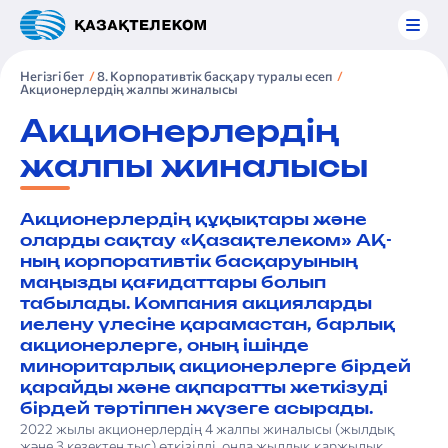
Негізгі бет
8. Корпоративтік басқару туралы есеп
Акционерлердің жалпы жиналысы
Акционерлердің
жалпы жиналысы
Акционерлердің құқықтары және
оларды сақтау «Қазақтелеком» АҚ-
ның корпоративтік басқаруының
маңызды қағидаттары болып
табылады. Компания акцияларды
иелену үлесіне қарамастан, барлық
акционерлерге, оның ішінде
миноритарлық акционерлерге бірдей
қарайды және ақпаратты жеткізуді
бірдей тәртіппен жүзеге асырады.
2022 жылы акционерлердің 4 жалпы жиналысы (жылдық
және 3 кезектен тыс) өткізілді, онда жылдық қаржылық