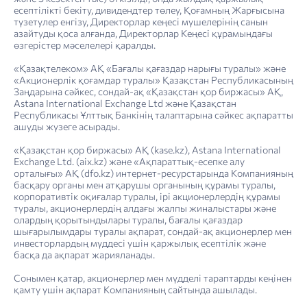
есептілікті бекіту, дивидендтер төлеу, Қоғамның Жарғысына
түзетулер енгізу, Директорлар кеңесі мүшелерінің санын
азайтуды қоса алғанда, Директорлар Кеңесі құрамындағы
өзгерістер мәселелері қаралды.
«Қазақтелеком» АҚ «Бағалы қағаздар нарығы туралы» және
«Қазақ­теле­ком» АҚ-ның Компаниялар тобының құрылымы
4. Тұрақты даму туралы есеп: тұрақты дамуды басқару
«Қазақтелеком» АҚ-ның Корпоративтік басқару кодексінің 2022 жылғы қағидалары мен ережелерінің сақталуы туралы есеп
Шектеулі сенімділікті қамтамасыз ететін тәуелсіз тексеру нәтижелері туралы есеп
«Акционерлік қоғамдар туралы» Қазақстан Республикасының
Заңдарына сәйкес, сондай-ақ «Қазақстан қор биржасы» АҚ,
Astana International Exchange Ltd және Қазақстан
Республикасы Ұлттық Банкінің талаптарына сәйкес ақпаратты
ашуды жүзеге асырады.
«Қазақстан қор биржасы» АҚ (kase.kz), Astana International
Exchange Ltd. (aix.kz) және «Ақпараттық-есепке алу
орталығы» АҚ (dfo.kz) интернет-ресурстарында Компанияның
басқару органы мен атқарушы органының құрамы туралы,
корпоративтік оқиғалар туралы, ірі акционерлердің құрамы
туралы, акционерлердің алдағы жалпы жиналыстары және
олардың қорытындылары туралы, бағалы қағаздар
шығарылымдары туралы ақпарат, сондай-ақ акционерлер мен
инвесторлардың мүддесі үшін қаржылық есептілік және
басқа да ақпарат жарияланады.
Сонымен қатар, акционерлер мен мүдделі тараптарды кеңінен
қамту үшін ақпарат Компанияның сайтында ашылады.