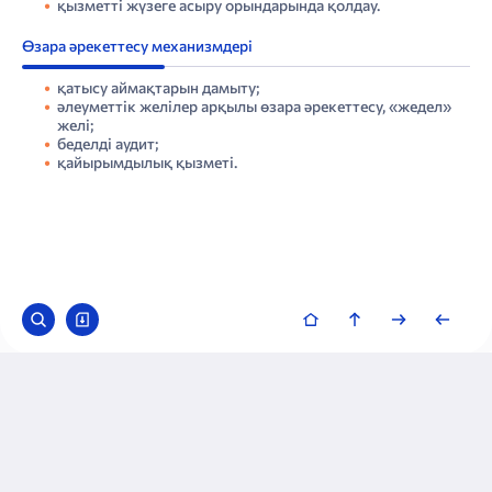
қызметті жүзеге асыру орындарында қолдау.
Өзара әрекеттесу механизмдері
қатысу аймақтарын дамыту;
әлеуметтік желілер арқылы өзара әрекеттесу, «жедел»
желі;
беделді аудит;
қайырымдылық қызметі.
© 2023 «Қазақтелеком» АҚ