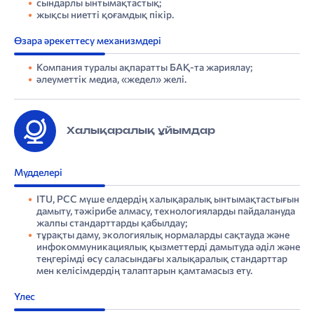
сындарлы ынтымақтастық;
жықсы ниетті қоғамдық пікір.
Өзара әрекеттесу механизмдері
Компания туралы ақпаратты БАҚ-та жариялау;
әлеуметтік медиа, «жедел» желі.
Халықаралық ұйымдар
Мүдделері
ITU, РСС мүше елдердің халықаралық ынтымақтастығын
дамыту, тәжірибе алмасу, технологияларды пайдалануда
жалпы стандарттарды қабылдау;
тұрақты даму, экологиялық нормаларды сақтауда және
инфокоммуникациялық қызметтерді дамытуда әділ және
теңгерімді өсу саласындағы халықаралық стандарттар
мен келісімдердің талаптарын қамтамасыз ету.
Үлес