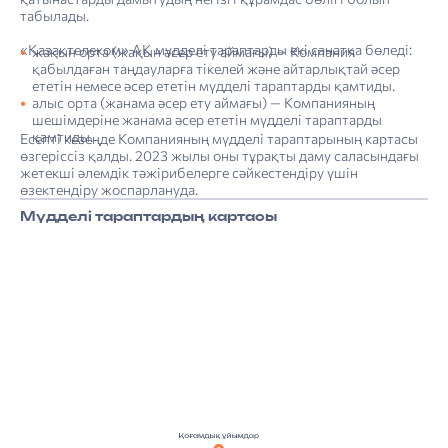
табылады.
«Қазақтелеком» АҚ мүдделі тараптарды екі санатқа бөледі:
жақын орта (жақын әсер ету аймағы) — Компания
қабылдаған таңдауларға тікелей және айтарлықтай әсер
ететін немесе әсер ететін мүдделі тараптарды қамтиды.
алыс орта (жанама әсер ету аймағы) — Компанияның
шешімдеріне жанама әсер ететін мүдделі тараптарды
қамтиды.
Есепті кезеңде Компанияның мүдделі тараптарының картасы
өзгеріссіз қалды. 2023 жылы оны тұрақты даму саласындағы
жетекші әлемдік тәжірибелерге сәйкестендіру үшін
өзектендіру жоспарлануда.
Мүдделі тараптардың картасы