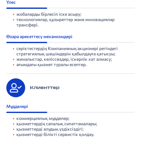
Үлес
жобаларды бірлесіп іске асыру;
технологиялар, құзыреттер және инновациялар
трансфері.
Өзара әрекеттесу механизмдері
серіктестердің Компанияның акционері ретіндегі
стратегиялық шешімдерін қабылдауға қатысуы;
жиналыстар, келіссөздер, іскерлік хат алмасу;
ағымдағы қызмет туралы есептер.
Клиенттер
Мүдделері
коммерциялық мүдделер;
қызметтердің сапалық сипаттамалары;
қызметтерді алудың үздіксіздігі;
қызметтерді білікті сервистік қолдау.