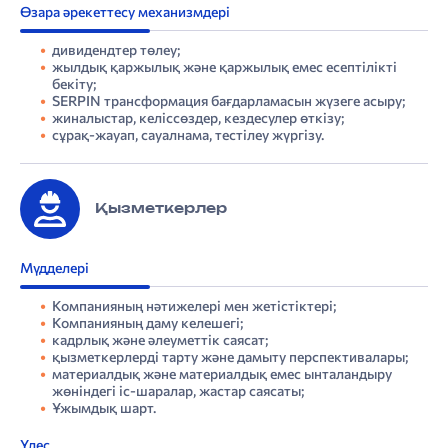
Өзара әрекеттесу механизмдері
дивидендтер төлеу;
жылдық қаржылық және қаржылық емес есептілікті
бекіту;
SERPIN трансформация бағдарламасын жүзеге асыру;
жиналыстар, келіссөздер, кездесулер өткізу;
сұрақ-жауап, сауалнама, тестілеу жүргізу.
Қызметкерлер
Мүдделері
Компанияның нәтижелері мен жетістіктері;
Компанияның даму келешегі;
кадрлық және әлеуметтік саясат;
қызметкерлерді тарту және дамыту перспективалары;
материалдық және материалдық емес ынталандыру
жөніндегі іс-шаралар, жастар саясаты;
Ұжымдық шарт.
Үлес