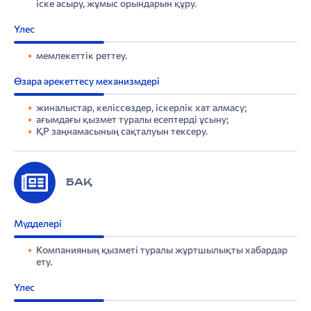
іске асыру, жұмыс орындарын құру.
Үлес
мемлекеттік реттеу.
Өзара әрекеттесу механизмдері
жиналыстар, келіссөздер, іскерлік хат алмасу;
ағымдағы қызмет туралы есептерді ұсыну;
ҚР заңнамасының сақталуын тексеру.
БАҚ
Мүдделері
Компанияның қызметі туралы жұртшылықты хабардар
ету.
Үлес