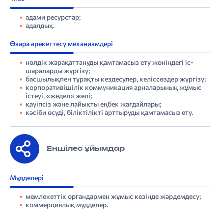
адами ресурстар;
адалдық.
Өзара әрекеттесу механизмдері
нөлдік жарақаттануды қамтамасыз ету жөніндегі іс-
шараларды жүргізу;
басшылықпен тұрақты кездесулер, келіссөздер жүргізу;
корпоративішілік коммуникация арналарының жұмыс
істеуі, «жедел» желі;
қауіпсіз және лайықты еңбек жағдайлары;
кәсіби өсуді, біліктілікті арттыруды қамтамасыз ету.
Еншілес ұйымдар
Мүдделері
мемлекеттік органдармен жұмыс кезінде жәрдемдесу;
коммерциялық мүдделер.