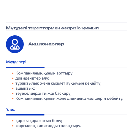
Мүдделі тараптармен өзара іс-қимыл
Акционерлер
Мүдделері
Компанияның құнын арттыру;
дивидендтер алу;
тұрақтылық және қызмет ауқымын кеңейту;
ашықтық;
тәуекелдерді тиімді басқару;
Компанияның құнын және дивиденд мөлшерін көбейту.
Үлес
қаржы қаражатын бөлу;
жарғылық капиталды толықтыру.