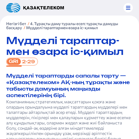
Негізгі бет
4. Тұрақты даму туралы есеп: тұрақты дамуды
басқару
Мүдделі тарап­тар­мен өзара іс-қимыл
Мүдделі тарап­тар­
мен өзара іс-қимыл
GRI
2-29
Мүдделі тараптарды сапалы тарту —
«Қазақтелеком» АҚ-ның тұрақты және
табысты дамуының маңызды
аспектілерінің бірі.
Компанияның стратегиялық мақсаттарын қоюға және
олардың орындалуына мүдделі тараптардың мүдделері мен
талаптары айтарлықтай әсер етеді. Мүдделі тараптардың
мүдделерін, пікірлері мен қалауларын құрметтеу және есепке
алу құндылықтары, олармен жедел және жиі байланыста
болу, сондай-ақ өздеріне алған міндеттемелерді
жауапкершілікпен орындау ұзақ мерзімді әріптестік
қатынастарды дамытудың негізгі құрамдас бөлігі болып