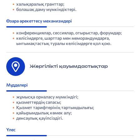
халықаралық гранттар;
болашақ даму мүмкіндіктері.
Өзара әрекеттесу механизмдері
конференциялар, сессиялар, отырыстар, форумдар;
келісімдерге, шарттар мен меморандумдарға,
ынтымақтастық туралы келісімдерге қол қою.
Жергілікті қауымдастықтар
Мүдделері
жұмысқа орналасу мүмкіндігі;
қызметтердің сапасы;
Қызмет тарифтерінің тартымдылығы;
қайырымдылық көмек алу;
денсаулық қауіпсіздігі.
Үлес