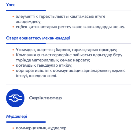
Үлес
әлеуметтік тұрақтылықты қамтамасыз етуге
жәрдемдесу;
еңбек қатынастарын реттеу және жанжалдарды шешу.
Өзара әрекеттесу механизмдері
Ұжымдық шарттың барлық тармақтарын орындау;
Компания қызметкерлеріне пайызсыз қарыздар беру
түрінде материалдық көмек көрсету;
қоғамдық тыңдаулар өткізу;
корпоративішілік коммуникация арналарының жұмыс
істеуі, «жедел» желі.
Серіктестер
Мүдделері
коммерциялық мүдделер.