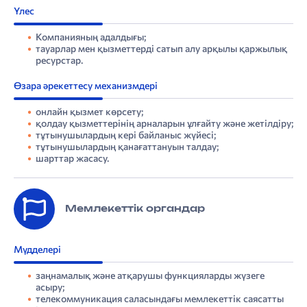
Үлес
Компанияның адалдығы;
тауарлар мен қызметтерді сатып алу арқылы қаржылық
ресурстар.
Өзара әрекеттесу механизмдері
онлайн қызмет көрсету;
қолдау қызметтерінің арналарын ұлғайту және жетілдіру;
тұтынушылардың кері байланыс жүйесі;
тұтынушылардың қанағаттануын талдау;
шарттар жасасу.
Мемлекеттік органдар
Мүдделері
заңнамалық және атқарушы функцияларды жүзеге
асыру;
телекоммуникация саласындағы мемлекеттік саясатты