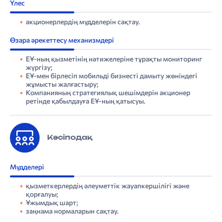
Үлес
акционерлердің мүдделерін сақтау.
Өзара әрекеттесу механизмдері
ЕҰ-ның қызметінің нәтижелеріне тұрақты мониторинг
жүргізу;
ЕҰ-мен бірлесіп мобильді бизнесті дамыту жөніндегі
жұмысты жалғастыру;
Компанияның стратегиялық шешімдерін акционер
ретінде қабылдауға ЕҰ-ның қатысуы.
Кәсіподақ
Мүдделері
қызметкерлердің әлеуметтік жауапкершілігі және
қорғалуы;
Ұжымдық шарт;
«Қазақ­теле­ком» АҚ-ның Компаниялар тобының құрылымы
4. Тұрақты даму туралы есеп: тұрақты дамуды басқару
«Қазақтелеком» АҚ-ның Корпоративтік басқару кодексінің 2022 жылғы қағидалары мен ережелерінің сақталуы туралы есеп
Шектеулі сенімділікті қамтамасыз ететін тәуелсіз тексеру нәтижелері туралы есеп
заңнама нормаларын сақтау.