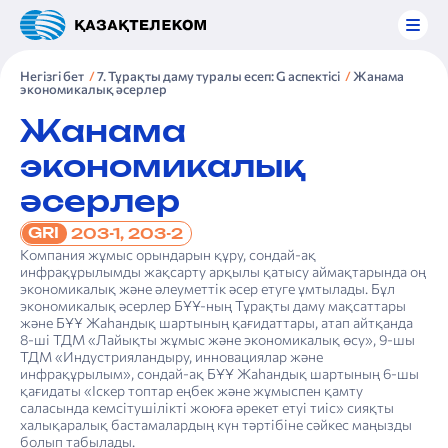
Негізгі бет
7. Тұрақты даму туралы есеп: G аспектісі
Жанама
экономикалық әсерлер
Жанама
экономикалық
әсерлер
GRI
203-1, 203-2
Компания жұмыс орындарын құру, сондай-ақ
инфрақұрылымды жақсарту арқылы қатысу аймақтарында оң
экономикалық және әлеуметтік әсер етуге ұмтылады. Бұл
экономикалық әсерлер БҰҰ-ның Тұрақты даму мақсаттары
және БҰҰ Жаһандық шартының қағидаттары, атап айтқанда
8-ші ТДМ «Лайықты жұмыс және экономикалық өсу», 9-шы
ТДМ «Индустрияландыру, инновациялар және
инфрақұрылым», сондай-ақ БҰҰ Жаһандық шартының 6-шы
қағидаты «Іскер топтар еңбек және жұмыспен қамту
саласында кемсітушілікті жоюға әрекет етуі тиіс» сияқты
халықаралық бастамалардың күн тәртібіне сәйкес маңызды
болып табылады.