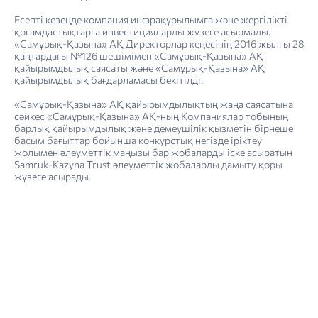
Есепті кезеңде компания инфрақұрылымға және жергілікті
қоғамдастықтарға инвестицияларды жүзеге асырмады.
«Самұрық-Қазына» АҚ Директорлар кеңесінің 2016 жылғы 28
қаңтардағы №126 шешімімен «Самұрық-Қазына» АҚ
қайырымдылық саясаты және «Самұрық-Қазына» АҚ
«Қазақ­теле­ком» АҚ-ның Компаниялар тобының құрылымы
4. Тұрақты даму туралы есеп: тұрақты дамуды басқару
«Қазақтелеком» АҚ-ның Корпоративтік басқару кодексінің 2022 жылғы қағидалары мен ережелерінің сақталуы туралы есеп
Шектеулі сенімділікті қамтамасыз ететін тәуелсіз тексеру нәтижелері туралы есеп
қайырымдылық бағдарламасы бекітілді.
«Самұрық-Қазына» АҚ қайырымдылықтың жаңа саясатына
сәйкес «Самұрық-­Қазына» АҚ-ның Компаниялар тобының
барлық қайырымдылық және демеушілік қызметін бірнеше
басым бағыттар бойынша конкурстық негізде іріктеу
жолымен әлеуметтік маңызы бар жобаларды іске асыратын
Samruk-Kazyna Trust әлеуметтік жобаларды дамыту қоры
жүзеге асырады.