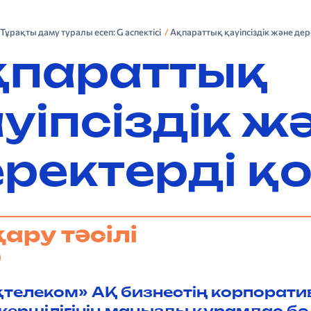
. Тұрақты даму туралы есеп: G аспектісі
Ақпараттық қауіпсіздік және дер
қпараттық
уіпсіздік ж
ректерді қ
ару тәсілі
телеком» АҚ бизнес­тің корпоратив