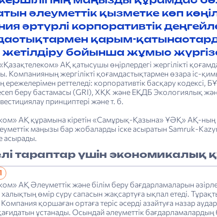
ершілігінің маңызды құрамдас бөлі
тын әлеуметтік қыз­метке көп көңі
ия әртүрлі корпоративтік деңгейлер
астықтармен қарым-­қатынастарды
і жетілдіру бойынша ­жұмыс жүргізе
«Қазақтелеком» АҚ қатысушы өңірлердегі жергілікті қоғам
ы. Компанияның жергілікті қоғамдастықтармен өзара іс-қи
 ережелерімен реттеледі: корпоративтік басқару кодексі, Б
сеп беру бастамасы (GRI), ХҚК және ЕҚДБ Экологиялық және
естициялау принциптері және т. б.
ком» АҚ құрамына кіретін «Самұрық-Қазына» ҰӘҚ» АҚ-ның
леуметтік маңызы бар жобаларды іске асыратын Samruk-Kazy
е асырады.
лі тараптар үшін экономикалық 
1
ком» АҚ Әлеуметтік және білім беру бағдарламаларын әзірл
 халықтың өмір сүру сапасын жақсартуға ықпал етеді. Тұрақт
Компания қоршаған ортаға теріс әсерді азайтуға назар ауда
қағидатын ұстанады. Осындай әлеуметтік бағдарламалардың 