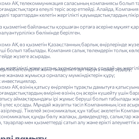
ком» АҚ телекоммуникация саласының компаниясы болып та
қоғамдастықтарға елеулі теріс әсер етпейді. Алайда, Компани
елі тараптардан келетін жергілікті қауымдастықтардың пікір
 қызметіне байланысты қоршаған ортаға әсеріне мұқият қар
оалуантүрлілік» бөлімінде берілген.
ком» АҚ өз қызметін Қазақстанның барлық өңірлерінде жүзе
уші болып табылады. Компания салық төлемдерін толық көле
гейде жүзеге асырады.
 жергілікті және ұлттық экономикаларға, сондай-ақ жергілі
керлік белсенділік және тиімділікті арттыруға назар аудару;
әне жанама жұмысқа орналасу мүмкіндіктерін құру;
к инвестициялар.
ом» АҚ өзінің қатысу өңірлерін тұрақты дамытуға қатысуын
қоғамдастықтардың өміріне өзінің оң әсерін күшейту үшін б
атысу аймақтарындағы ірі жұмыс беруші болып табылады жән
й үлес қосады. Мұндай жауапты тәсіл Компанияның іске асы
әзірленді. Тікелей экономикалық құн табыс әкелетін Компан
кономикалық құнды бөлу жалақы, дивидендтер, салықтар жән
, тауарлар мен қызметтерді сатып алу және ерікті әлеуметтік