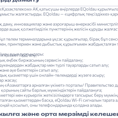
ерді дамыту
«Қазақтелеком» АҚ қатысушы өңірлерде ЕQoldau құрылғыла
ұмысты жалғастырды. ЕQoldau — «цифрлық теңсіздікке» қарсы
 даму, инновациялар және аэроғарыш өнеркәсібі министрліг
ерде ашық қолжетімділік пункттерінің желісін құруды жалғас
бұл төлем терминалдарына ұқсас құрылғылар, бірақ бұл сен
мен, принтермен және дыбыстық құрылғымен жабдықталған
імен ауыл тұрғындары:
ік қызметтерді алу;
ық еңбек биржасының сервисін пайдалану;
дүкендерден жабдықтар мен түрлі тауарларды сатып алу;
және әуе билеттерін сатып алу;
ық қызметтер үшін онлайн-төлемдерді жүзеге асыру;
р жасау;
ың «Азаматтарға арналған үкімет» порталы/ Правительство 
 қорының сайты барлық мүмкіндіктерін пайдалануға;
меттері мен курьерлік жеткізілімдерге тапсырыс беру мүмкін
алған қызметтерден басқа, eQoldau Wi-Fi сигналын тарата 
 оңай қосылып, оны телефондарында қолдана алады.
жылға және орта мерзімді келеше