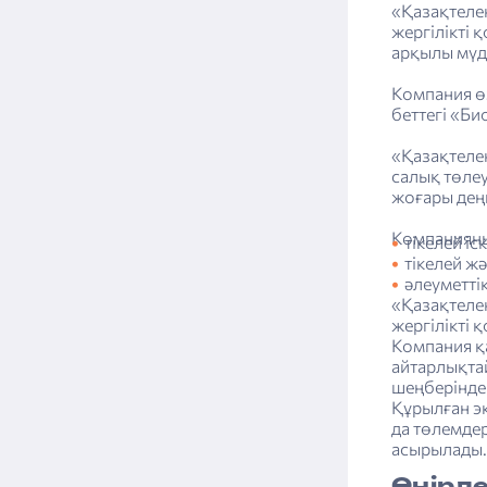
«Қазақтеле
жергілікті 
арқылы мүдд
Компания өз
беттегі «Би
«Қазақтеле
салық төле
жоғары дең
Компанияның
тікелей іс
тікелей ж
әлеуметті
«Қазақтелек
жергілікті 
Компания қ
айтарлықта
шеңберінде 
Құрылған э
да төлемдер
асырылады.