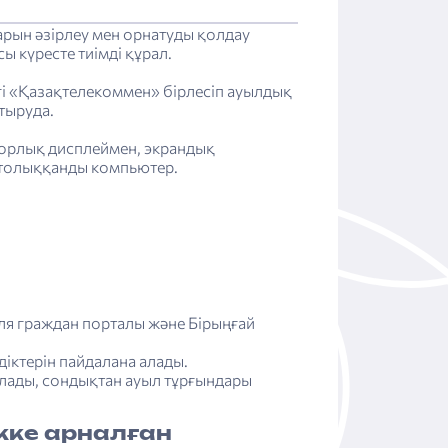
рын әзірлеу мен орнатуды қолдау
 күресте тиімді құрал.
і «Қазақтелекоммен» бірлесіп ауылдық
тыруда.
сорлық дисплеймен, экрандық
 толыққанды компьютер.
для граждан порталы және Бірыңғай
діктерін пайдалана алады.
алады, сондықтан ауыл тұрғындары
кке арналған