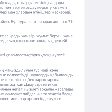
былады, оның қызметінің салдары
я клиенттерге қолдау көрсету қызметі
лері мен олардың өтініштерін ескереді.
айды. Бұл туралы толығырақ ақпарат 71-
ге асырады және ірі жұмыс беруші және
мде, уақтылы және ашықтық деңгейі
кті қоғамдастықтарға қосқан үлесі:
ың маңыздылығын түсінеді және
арлық қолжетімді шараларды қабылдайды.
е жергілікті еңбек нарықтарына
рылып жатқан Даму стратегиясы
ияның негізгі қызметі арқылы жасалады.
е мемлекет пайдасына төленетін басқа
 инвестициялар процесінде жүзеге