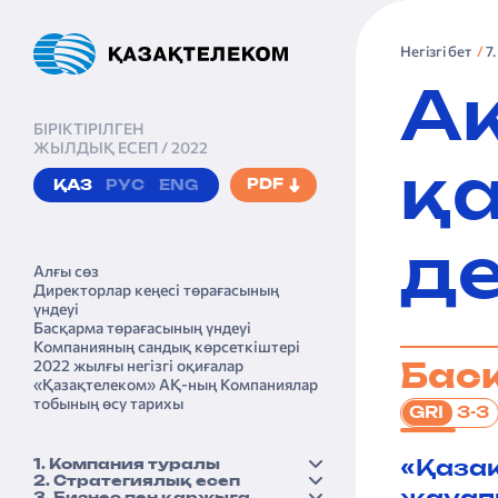
Негізгі бет
7
А
БІРІКТІРІЛГЕН
ЖЫЛДЫҚ ЕСЕП / 2022
қа
PDF
ҚАЗ
РУС
ENG
де
Алғы сөз
Директорлар кеңесі төрағасы­ның
үндеуі
Басқарма төрағасы­ның үндеуі
Компанияның сандық көрсеткіштері
2022 жылғы негізгі оқиғалар
Басқ
«Қазақтеле­ком» АҚ-ның Компаниялар
тобының өсу тарихы
3-3
GRI
1. Компания туралы
«Қазақ
2. Стратегиялық есеп
Қысқаша бейіні