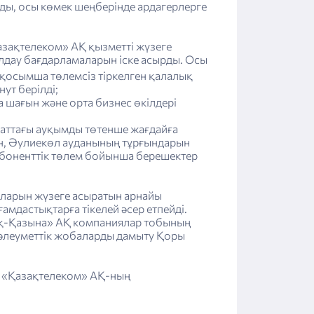
ды, осы көмек шеңберінде ардагерлерге
азақтелеком» АҚ қызметті жүзеге
олдау бағдарламаларын іске асырды. Осы
 қосымша төлемсіз тіркелген қалалық
ут берілді;
 шағын және орта бизнес өкілдері
паттағы ауқымды төтенше жағдайға
ін, Әулиекөл ауданының тұрғындарын
 абоненттік төлем бойынша берешектер
аларын жүзеге асыратын арнайы
мдастықтарға тікелей әсер етпейді.
қ-Қазына» АҚ компаниялар тобының
 әлеуметтік жобаларды дамыту Қоры
ті «Қазақтелеком» АҚ-ның