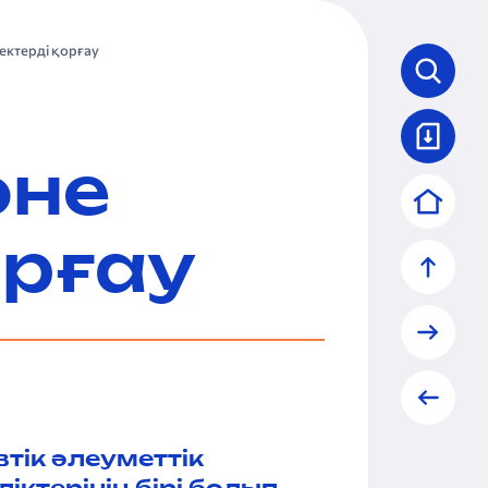
ектерді қорғау
әне
орғау
тік әлеуметтік