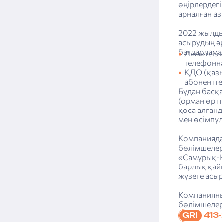
өңірлердегі
есептілік
арналған аз
2022 жылды
асырудың әр
бағдарламал
Лимитсіз 
телефонна
ҚДО (қазы
абонентте
Бұдан басқ
(орман өрт
қоса алғанд
мен өсімпұл
Компанияда
бөлімшелер 
«Самұрық-Қ
барлық қай
жүзеге асы
Компанияны
бөлімшелер
413
GRI