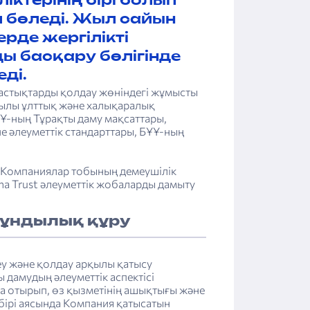
ктерінің бірі ­болып
л бөледі. Жыл сайын
де ­жергілікті
 басқару ­бөлігінде
ді.
дастықтарды қолдау жөніндегі жұмысты
мылы ұлттық және халықаралық
ҰҰ-ның Тұрақты даму мақсаттары,
 әлеуметтік стандарттары, БҰҰ-ның
 Компаниялар тобының демеушілік
na Trust әлеуметтік жобаларды дамыту
құндылық құру
еу және қолдау арқылы қатысу
ы дамудың әлеуметтік аспектісі
ра отырып, өз қызметінің ашықтығы және
бірі аясында Компания қатысатын