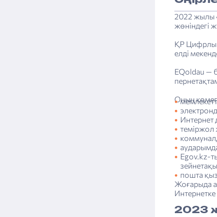
Өңірл
2022 жылы 
жөніндегі ж
ҚР Цифрлық
елді мекенд
ЕQoldau — 
пернетақта
Оның көмег
мемлекетт
электронд
Интернет 
теміржол 
коммуналд
аударымда
Egov.kz-т
зейнетақы
пошта қыз
Жоғарыда ат
Интернетке
2023 