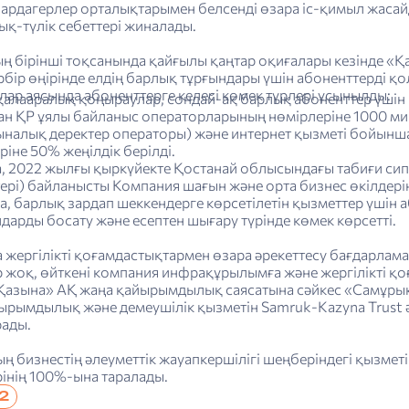
 ардагерлер орталықтарымен белсенді өзара іс-қимыл жасай
ық-түлік себеттері жиналады.
ң бірінші тоқсанында қайғылы қаңтар оқиғалары кезінде «Қ
бір өңірінде елдің барлық тұрғындары үшін абоненттерді қ
ар аясында абоненттерге келесі көмек түрлері ұсынылды:
қалааралық қоңыраулар, сондай-ақ барлық абоненттер үшін
н ҚР ұялы байланыс операторларының нөмірлеріне 1000 мин
налық деректер операторы) және интернет қызметі бойынша
ріне 50% жеңілдік берілді.
а, 2022 жылғы қыркүйекте Қостанай облысындағы табиғи си
тері) байланысты Компания шағын және орта бизнес өкілдер
а, барлық зардап шеккендерге көрсетілетін қызметтер үшін
дарды босату және есептен шығару түрінде көмек көрсетті.
 жергілікті қоғамдастықтармен өзара әрекеттесу бағдарлам
жоқ, өйткені компания инфрақұрылымға және жергілікті қоға
азына» АҚ жаңа қайырымдылық саясатына сәйкес «Самұры
ырымдылық және демеушілік қызметін Samruk-Kazyna Trust
рады.
ң бизнестің әлеуметтік жауапкершілігі шеңберіндегі қызме
інің 100%-ына таралады.
-2