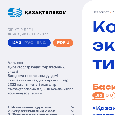
Негізгі бет
7
К
БІРІКТІРІЛГЕН
ЖЫЛДЫҚ ЕСЕП / 2022
э
PDF
ҚАЗ
РУС
ENG
ти
Алғы сөз
Директорлар кеңесі төрағасы­ның
үндеуі
Басқарма төрағасы­ның үндеуі
Компанияның сандық көрсеткіштері
2022 жылғы негізгі оқиғалар
Басқ
«Қазақтеле­ком» АҚ-ның Компаниялар
тобының өсу тарихы
3-3
GRI
1. Компания туралы
«Қазақ
2. Стратегиялық есеп
Қысқаша бейіні