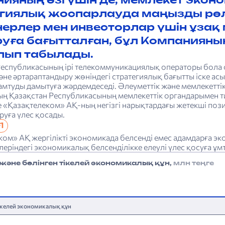
ияның өзі үшін де, мемлекет экон
егиялық жоспарлауда маңызды рөл
ерлер мен инвесторлар үшін ұзақ 
уға бағытталған, бұл Компаниян
олып табылады.
Республикасының ірі телекоммуникациялық операторы бола
не әртараптандыру жөніндегі стратегиялық бағытты іске асы
қамтуды дамытуға жәрдемдеседі. Әлеуметтік және мемлекетті
ң Қазақстан Республикасының мемлекеттік органдарымен ти
е «Қазақтелеком» АҚ-ның негізгі нарықтардағы жетекші поз
руға үлес қосады.
1
ом» АҚ жергілікті экономикада белсенді емес адамдарға эк
леріндегі экономикалық белсенділікке елеулі үлес қосуға ұм
және бөлінген тікелей экономикалық құн,
млн теңге
тікелей экономикалық құн