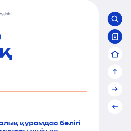
ділігі
ң
қ
алық құрамдас бөлігі