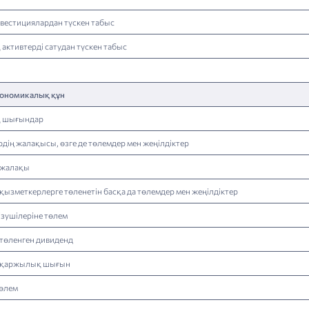
естициялардан түскен табыс
активтерді сатудан түскен табыс
экономикалық құн
 шығындар
дің жалақысы, өзге де төлемдер мен жеңілдіктер
е жалақы
 қызметкерлерге төленетін басқа да төлемдер мен жеңілдіктер
ізушілеріне төлем
 төленген дивиденд
е қаржылық шығын
өлем