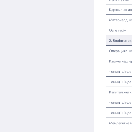
есептілік
Қаржылық инв
Материалдық 
Өзге түсім
2. Бөлінген 
Операциялық
Қызметкерлер
- оның ішінд
- оның ішінде
Капитал жетк
- оның ішінде
- оның ішінд
Мемлекетке т