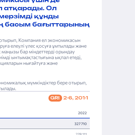
омикасы үшін де
 атқарады. Ол
мерзімді құнды
ың басым бағыттарының
 отырып, Компания ел экономикасын
руға елеулі үлес қосуға ұмтылады және
к маңызы бар міндеттерді орындау
імді ынтымақтастығына ықпал етеді,
ицияларын нығайтуға және
ономикалық мүмкіндіктер бере отырып,
тылады.
2-6, 201-1
GRI
2022
327 710
278 111