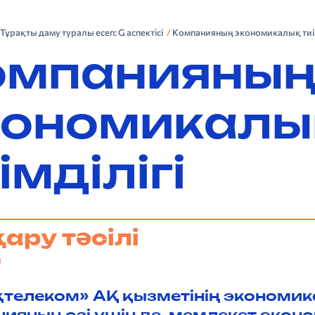
. Тұрақты даму туралы есеп: G аспектісі
Компанияның экономикалық тиім
омпанияны
кономикалы
імділігі
ару тәсілі
телеком» АҚ қызметінің экономик