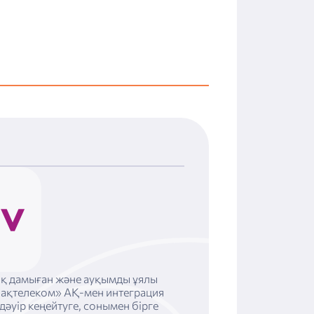
ық дамыған және ауқымды ұялы
Қазақтелеком» АҚ-мен интеграция
дәуір кеңейтуге, сонымен бірге