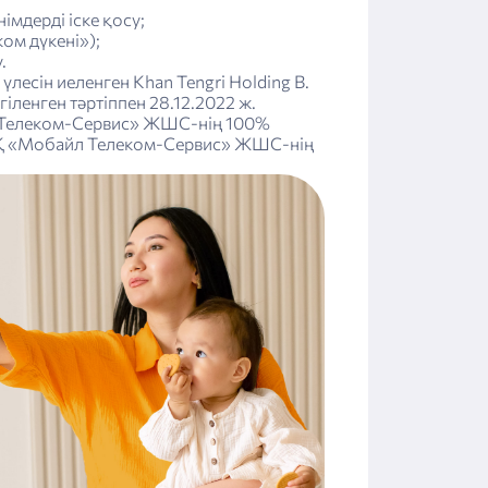
імдерді іске қосу;
ом дүкені»);
.
сін иеленген Khan Tengri Holding B.
ленген тәртіппен 28.12.2022 ж.
йл Телеком-Сервис» ЖШС-нің 100%
» АҚ «Мобайл Телеком-Сервис» ЖШС-нің