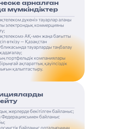
неске арналған
а мүмкіндіктер
қтелеком дүкені» тауарлар алаңы
лы электрондық коммерцияны
ту;
ақтелеком» АҚ-мен жаңа бағытты
сіп өткізу — Қазақстан
убликасында тауарларды таңбалау
қадағалау;
ың портфельдік компаниялары
бірыңғай ақпараттық қауіпсіздік
лығын қалыптастыру.
ицияларды
ейту
ық жерлерде бекітілген байланыс;
й Федерациясымен байланыс
бы;
орсингтік байланыс орталығының