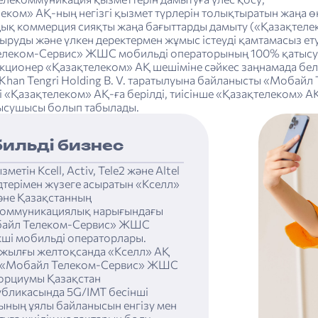
еком» АҚ-ның негізгі қызмет түрлерін толықтыратын жаңа өн
ық коммерция сияқты жаңа бағыттарды дамыту («Қазақтелек
руды және үлкен деректермен жұмыс істеуді қамтамасыз ету
леком-Сервис» ЖШС мобильді операторының 100% қатысу үле
кционер «Қазақтелеком» АҚ шешіміне сәйкес заңнамада белгі
 Khan Tengri Holding B. V. таратылуына байланысты «Моба
сі «Қазақтелеком» АҚ-ға берілді, тиісінше «Қазақтелеком
ысушысы болып табылады.
ильді бизнес
зметін Kcell, Activ, Tele2 және Altel
терімен жүзеге асыратын «Кселл»
әне Қазақстанның
коммуникациялық нарығындағы
айл Телеком-Сервис» ЖШС
кші мобильді операторлары.
 жылғы желтоқсанда «Кселл» АҚ
 «Мобайл Телеком-Сервис» ЖШС
орциумы Қазақстан
убликасында 5G/IMT бесінші
ының ұялы байланысын енгізу мен