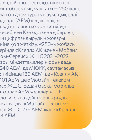
лықтай прогреске қол жеткізді.
+» жобасының мақсаты — 250 және
да көп адам тұратын ауылдық елді
ндерде (АЕМ) кең жолақты
ьді интернетке қол жеткізуді
 есебінен Қазақстанның барлық
ын цифрландырудың жоғары
йіне қол жеткізу. «250+» жобасы
ерінде «Кселл» АҚ және «Мобайл
ком-Сервис» ЖШС 2021-2022
ары міндеттемелерін орындады
 240 АЕМ-де МКЖҚ қамтамасыз
і: тиісінше 139 АЕМ-де «Кселл» АҚ
 101 АЕМ-де «Мобайл Телеком-
ис» ЖШС. Бұдан басқа, мобильді
аторлар АЕМ желілерін LTE
ологиясына дейін жаңғыртуды
ге асырды: «Мобайл Телеком-
ис» ЖШС 276 АЕМ және «Кселл»
08 АЕМ.