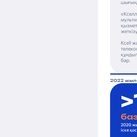
шығынд
«Кселл
мульти
қызмет
жеткіз
Kcell ж
телеко
құндыл
бар.
2022 жылғ
>
ба
2020 жы
іске қо