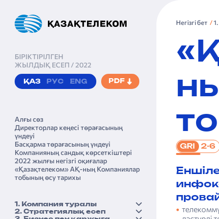
Негізгі бет
1
«Қ
БІРІКТІРІЛГЕН
ЖЫЛДЫҚ ЕСЕП / 2022
н
PDF
ҚАЗ
РУС
ENG
т
Алғы сөз
Директорлар кеңесі төрағасы­ның
үндеуі
Басқарма төрағасы­ның үндеуі
2-6
GRI
Компанияның сандық көрсеткіштері
2022 жылғы негізгі оқиғалар
«Қазақтеле­ком» АҚ-ның Компаниялар
Еншіл
тобының өсу тарихы
инфок
провай
1. Компания туралы
телекомму
2. Стратегиялық есеп
Қысқаша бейіні
дәстүрлі 