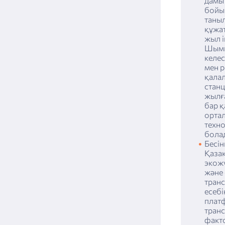
дамыт
есептілік
бойы
таны
құжат
жыл і
Шымк
келес
мен 
қала
станц
жылғ
бар 
орта
техно
бола
Бесін
Қаза
экожү
және 
тран
есебі
плат
тран
факт