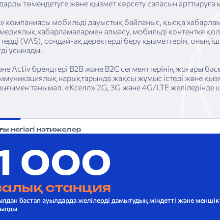
арды төмендетуге және қызмет көрсету сапасын арттыруға м
» компаниясы мобильді дауыстық байланыс, қысқа хабарлам
медиялық хабарламалармен алмасу, мобильді контентке қол
терді (VAS), сондай-ақ деректерді беру қызметтерін, оның іш
уді ұсынады.
әне Activ брендтері B2B және B2C сегменттерінің жоғары бәсе
ммуникациялық нарықтарында жақсы жұмыс істеді және қызм
ығымен танымал. «Кселл» 2G, 3G және 4G/LTE желілерінде ш
ы негізгі нәтижелер
1 000
залық станция
лдан бастап ауылдарда желілерді дамытудың міндетті және менші
сылды