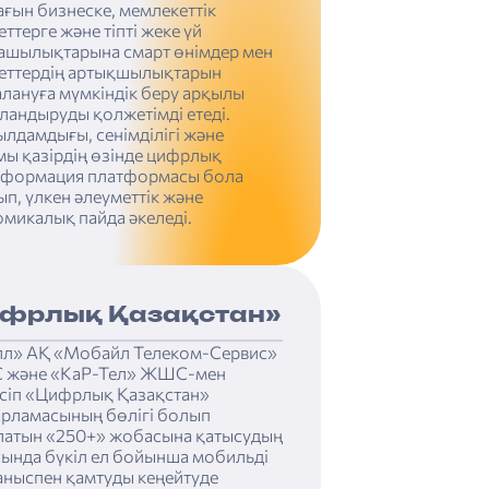
ғын бизнеске, мемлекеттік
ттерге және тіпті жеке үй
ашылықтарына смарт өнімдер мен
еттердің артықшылықтарын
лануға мүмкіндік беру арқылы
андыруды қолжетімді етеді.
лдамдығы, сенімділігі және
ы қазірдің өзінде цифрлық
сформация платформасы бола
п, үлкен әлеуметтік және
микалық пайда әкеледі.
фрлық Қазақстан»
лл» АҚ «Мобайл Телеком-Сервис»
және «КаР-Тел» ЖШС-мен
есіп «Цифрлық Қазақстан»
арламасының бөлігі болып
латын «250+» жобасына қатысудың
ында бүкіл ел бойынша мобильді
аныспен қамтуды кеңейтуде