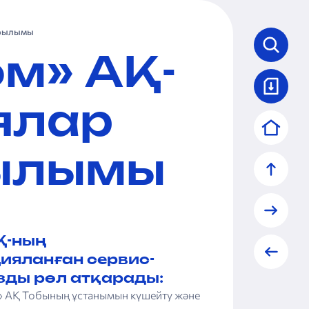
ұрылымы
ом» АҚ-
ялар
ылымы
Қ-ның
ияланған сервис-
зды рөл атқарады:
» АҚ Тобының ұстанымын күшейту және