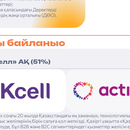
ттері;
а қаласындағы Деректерді
дің жаңа орталығы (ДӨО).
ы байланыс
елл» АҚ (51%)
» соңғы 20 жылда Қазақстандағы ең заманауи, технологиял
ыс желілерінің бірін салуға қол жеткізді. Қазіргі уақытта «
ілуде, бұл B2B және B2C сегменттеріндегі қызметтер желісін е