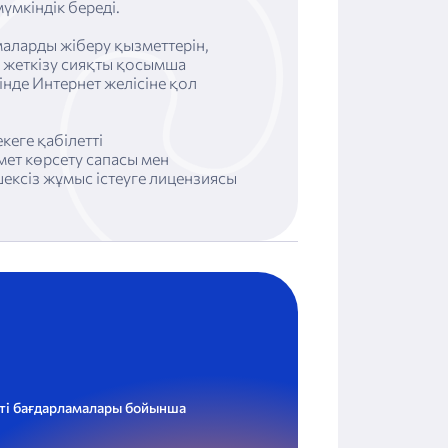
үмкіндік береді.
аларды жіберу қызметтерін,
 жеткізу сияқты қосымша
інде Интернет желісіне қол
кеге қабілетті
ет көрсету сапасы мен
ексіз жұмыс істеуге лицензиясы
кті бағдарламалары бойынша