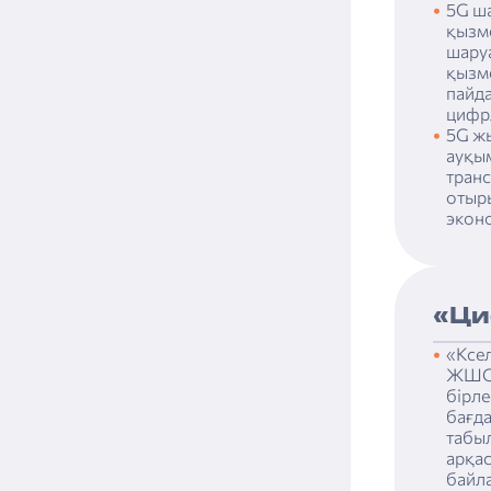
5G ша
қызме
шару
қызм
пайда
цифрл
5G жы
ауқым
тран
отыры
эконо
«Ци
«Ксе
ЖШС 
бірл
бағд
табы
арқас
байл