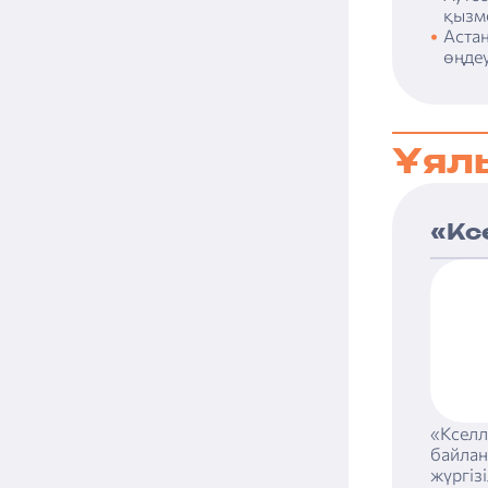
қызме
Астан
өңдеу
Ұял
«Кс
«Кселл
байлан
жүргіз