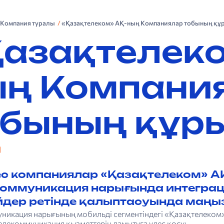
. Компания туралы
«Қазақ­теле­ком» АҚ-ның Компаниялар тобының қ
азақ­теле­к
ың Компани
обының құр
ес компаниялар «Қазақтелеком» А
оммуникация нарығында интеграц
дер ретінде қалыптасуында маңы
никация нарығының мобильді сегментіндегі «Қазақтелеком
телекоммуникация қызметтерін дамытуға үлес қосу;