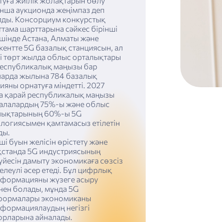
уға жиілік жолақтарын бөлу
нша аукционда жеңімпаз деп
лды. Консорциум конкурстық
тама шарттарына сәйкес бірінші
шінде Астана, Алматы және
ентте 5G базалық станциясын, ал
і төрт жылда облыс орталықтары
республикалық маңызы бар
ларда жылына 784 базалық
ияны орнатуға міндетті. 2027
а қарай республикалық маңызы
қалалардың 75%-ы және облыс
лықтарының 60%-ы 5G
логиясымен қамтамасыз етілетін
ды.
ші буын желісін өрістету және
қстанда 5G индустриясының
йесін дамыту экономикаға сөзсіз
елеулі әсер етеді. Бұл цифрлық
сформацияны жүзеге асыру
нен болады, мұнда 5G
формалары экономиканы
сформациялаудың негізгі
орларына айналады.