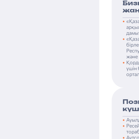
Биз
жаң
«Қаза
арқы
дамы
«Қаз
бірле
Респ
және 
Қорд
үшін 
орта
Поз
күш
Ауылд
Ресе
тора
Аутс