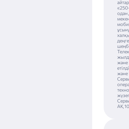
айтар
«250
одан 
меке
мобил
ұсыну
халқ
деңге
шеңб
Теле
жылд
және
етілд
және
Серв
опер
техн
жүзе
Серв
АҚ 1