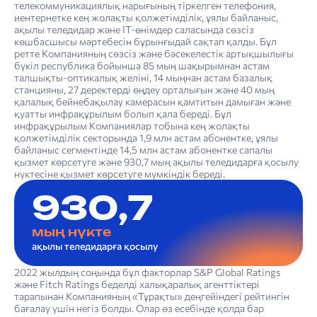
телекоммуникациялық нарығының тіркелген телефония,
иентернетке кең жолақты қолжетімділік, ұялы байланыс,
ақылы теледидар және IT-өнімдер саласында сөзсіз
көшбасшысы мәртебесін бұрынғыдай сақтап қалды. Бұл
ретте Компанияның сөзсіз және бәсекелестік артықшылығы
бүкіл республика бойынша 85 мың шақырымнан астам
талшықты-оптикалық желіні, 14 мыңнан астам базалық
станцияны, 27 деректерді өңдеу орталығын және 40 мың
қалалық бейнебақылау камерасын қамтитын дамыған және
қуатты инфрақұрылым болып қала береді. Бұл
инфрақұрылым Компаниялар тобына кең жолақты
қолжетімділік секторында 1,9 млн астам абонентке, ұялы
байланыс сегментінде 14,5 млн астам абонентке сапалы
қызмет көрсетуге және 930,7 мың ақылы теледидарға қосылу
нүктесіне қызмет көрсетуге мүмкіндік береді.
930,7
мың нүкте
ақылы теледидарға қосылу
«Қазақ­теле­ком» АҚ-ның Компаниялар тобының құрылымы
4. Тұрақты даму туралы есеп: тұрақты дамуды басқару
«Қазақтелеком» АҚ-ның Корпоративтік басқару кодексінің 2022 жылғы қағидалары мен ережелерінің сақталуы туралы есеп
Шектеулі сенімділікті қамтамасыз ететін тәуелсіз тексеру нәтижелері туралы есеп
2022 жылдың соңында бұл факторлар S&P Global Ratings
және Fitch Ratings беделді халықаралық агенттіктері
тарапынан Компанияның «Тұрақты» деңгейіндегі рейтингін
бағалау үшін негіз болды. Олар өз есебінде қолда бар