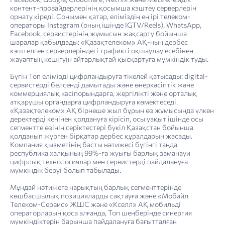
контент-провайдерлерінің қосымша кэштеу серверлерін
орнату кіреді. Сонымен қатар, еліміздің ең ірі телеком-
операторы Instagram (оның ішінде IGTV/Reels), WhatsАpp,
Facebook, сервистерінің жұмысын жақсарту бойынша
шаралар қабылдады: «Қазақтелеком» АҚ-ның дербес
кэштелген серверлеріндегі трафикті оқшаулау есебінен
жауаптың кешігуін айтарлықтай қысқартуға мүмкіндік туды.
Бүгін Топ елімізді цифрландыруға тікелей қатысады: digital-
сервистерді белсенді дамытады және өнеркәсіптік және
коммерциялық кәсіпорындарға, жергілікті және орталық
атқарушы органдарға цифрландыруға көмектеседі.
«Қазақтелеком» АҚ бірнеше жыл бұрын өз жұмысында үлкен
деректерді кеңінен қолдануға кірісіп, осы уақыт ішінде осы
сегментте өзінің серіктестері бүкіл Қазақстан бойынша
қолданып жүрген бірқатар дербес құралдарын жасады.
Компания қызметінің басты нәтижесі бүгінгі таңда
республика халқының 99%-ға жуығы барлық заманауи
цифрлық технологиялар мен сервистерді пайдалануға
мүмкіндік беруі болып табылады.
Мұндай нәтижеге нарықтың барлық сегменттерінде
көшбасшылық позицияларды сақтауға және «Мобайл
Телеком-Сервис» ЖШС және «Кселл» АҚ мобильді
операторларын қоса алғанда, Топ шеңберінде синергия
мүмкіндіктерін барынша пайдалануға бағытталған