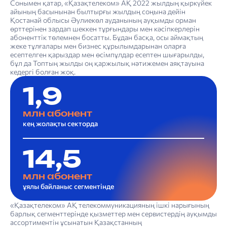
Сонымен қатар, «Қазақтелеком» АҚ 2022 жылдың қыркүйек
айының басынынан былтырғы жылдың соңына дейін
Қостанай облысы Әулиекөл ауданының ауқымды орман
өрттерінен зардап шеккен тұрғындары мен кәсіпкерлерін
абоненттік төлемнен босатты. Бұдан басқа, осы аймақтың
жеке тұлғалары мен бизнес құрылымдарынан оларға
есептелген қарыздар мен өсімпұлдар есептен шығарылды,
бұл да Топтың жылды оң қаржылық нәтижемен аяқтауына
кедергі болған жоқ.
1,9
млн абонент
кең жолақты секторда
14,5
млн абонент
ұялы байланыс сегментінде
«Қазақтелеком» АҚ телекоммуникацияның ішкі нарығының
барлық сегменттерінде қызметтер мен сервистердің ауқымды
ассортиментін ұсынатын Қазақстанның