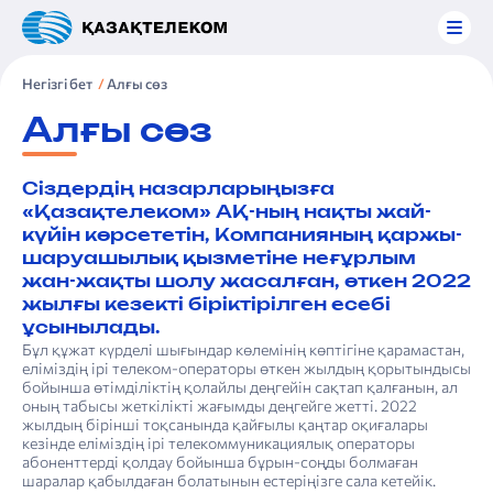
Негізгі бет
Алғы сөз
Алғы сөз
Сіздердің назарларыңызға
«Қазақтелеком» АҚ-ның нақты жай-
күйін көрсететін, Компанияның қаржы-
шаруашылық қызметіне неғұрлым
жан-жақты шолу жасалған, өткен 2022
жылғы кезекті біріктірілген есебі
ұсынылады.
Бұл құжат күрделі шығындар көлемінің көптігіне қарамастан,
еліміздің ірі телеком-операторы өткен жылдың қорытындысы
бойынша өтімділіктің қолайлы деңгейін сақтап қалғанын, ал
оның табысы жеткілікті жағымды деңгейге жетті. 2022
жылдың бірінші тоқсанында қайғылы қаңтар оқиғалары
кезінде еліміздің ірі телекоммуникациялық операторы
абоненттерді қолдау бойынша бұрын-соңды болмаған
шаралар қабылдаған болатынын естеріңізге сала кетейік.