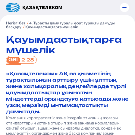
Негізгі бет
4. Тұрақты даму туралы есеп: тұрақты дамуды
басқару
Қауымдастықтарға мүшелік
Қауымдастықтарға
мүшелік
GRI
2-28
«Қазақтелеком» АҚ өз қызметінің
тұрақтылығын арттыру үшін ұлттық
және халықаралық деңгейлерде түрлі
қауымдастықтар ұсынатын
міндеттерді орындауға қатысады және
ұзақ мерзімді ынтымақтастықты
дамытады.
Компания корпоративтік және іскерлік этиканың жоғары
стандарттарын ұстана отырып және заңнама нормаларын
сақтай отырып, ашық және сындарлы диалогқа, сондай-ақ
мемлекеттік органдармен және басқа компаниялармен