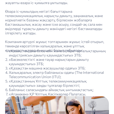
жауапты өзара іс-қимылға ұмтылады.
Өзара іс-қимылдың негізгі бағыттарына
телекоммуникациялық нарықты дамыту, заңнамалық және
нормативтік базаны жақсарту, бірлескен жобаларға
бастамашылық жасау және іске асыру, сондай-ақ сала мен
өңірлерді тұрақты дамыту жөніндегі негізгі бастамаларды
ілгерілету жатады.
Компания әртүрлі жұмыс топтарымен жұмыс істей отырып,
төменде көрсетілген халықаралық және ұлттық
«Қазақ­теле­ком» АҚ-ның Компаниялар тобының құрылымы
4. Тұрақты даму туралы есеп: тұрақты дамуды басқару
«Қазақтелеком» АҚ-ның Корпоративтік басқару кодексінің 2022 жылғы қағидалары мен ережелерінің сақталуы туралы есеп
Шектеулі сенімділікті қамтамасыз ететін тәуелсіз тексеру нәтижелері туралы есеп
қауымдастықтардың мүшесі болып табылады:
«Қазақстандағы блокчейн және ақпарат орталықтарының
индустриясын дамыту қауымдастығы» ЗТБ;
«Бәсекелестікті және тауар нарықтарын дамыту
қауымдастығы» ЗТБ;
«Қазақстан машина жасаушылар одағы» ЗТБ;
Халықаралық электр байланысы одағы (The International
Telecommunication Union (ITU);
«Қазақстанның Ұлттық телекоммуникациялық
қауымдастығы» заңды тұлғалар бірлестігі;
Байланыс саласындағы аймақтық ынтымақтастық;
«Атамекен» ҚР Ұлттық Кәсіпкерлер Палатасы.