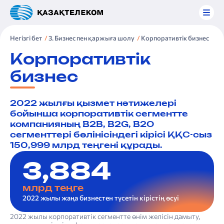
Негізгі бет
3. Бизнес пен қаржыға шолу
Корпоративтік бизнес
Корпоративтік
бизнес
2022 жылғы қызмет нәтижелері
бойынша корпоративтік сегментте
компанияның B2B, B2G, B2O
сегменттері бөлінісіндегі кірісі ҚҚС-сыз
150,999 млрд теңгені құрады.
3,884
млрд теңге
2022 жылы жаңа бизнестен түсетін кірістің өсуі
2022 жылы корпоративтік сегментте өнім желісін дамыту,