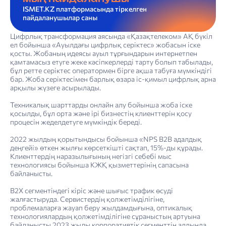
ISMET.KZ платформасында тіркелген
пайдаланушылар саны
Цифрлық трансформация аясында «Қазақтелеком» АҚ бүкіл
ел бойынша «Ауылдағы цифрлық серіктес» жобасын іске
қосты. Жобаның идеясы ауыл тұрғындарын интернетпен
қамтамасыз етуге жеке кәсіпкерлерді тарту болып табылады,
бұл ретте серіктес оператормен бірге ақша табуға мүмкіндігі
бар. Жоба серіктесімен барлық өзара іс-қимыл цифрлық арна
арқылы жүзеге асырылады.
Техникалық шарттарды онлайн алу бойынша жоба іске
қосылды, бұл орта және ірі бизнестің клиенттерін қосу
процесін жеделдетуге мүмкіндік береді.
2022 жылдың қорытындысы бойынша «NPS В2В адалдық
деңгейі» өткен жылғы көрсеткішті сақтап, 15%-ды құрады.
Клиенттердің наразылығының негізгі себебі мыс
технологиясы бойынша КЖҚ қызметтерінің сапасына
байланысты.
В2Х сегментіндегі кіріс және шығыс трафик өсуді
жалғастыруда. Сервистердің қолжетімділігіне,
проблемаларға жауап беру жылдамдығына, оптикалық
технологиялардың қолжетімділігіне сұраныстың артуына
байланысты 2023 жылы корпоративтік сегменттің алдында