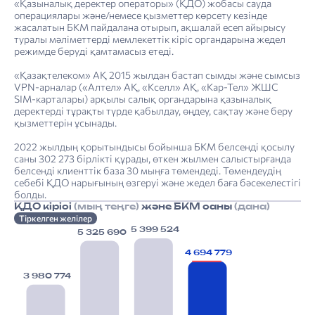
«Қазыналық деректер операторы» (ҚДО) жобасы сауда
операциялары және/немесе қызметтер көрсету кезінде
жасалатын БКМ пайдалана отырып, ақшалай есеп айырысу
туралы мәліметтерді мемлекеттік кіріс органдарына жедел
режимде беруді қамтамасыз етеді.
«Қазақтелеком» АҚ 2015 жылдан бастап сымды және сымсыз
VPN-арналар («Алтел» АҚ, «Кселл» АҚ, «Кар-Тел» ЖШС
SIM-карталары) арқылы салық органдарына қазыналық
деректерді тұрақты түрде қабылдау, өңдеу, сақтау және беру
қызметтерін ұсынады.
2022 жылдың қорытындысы бойынша БКМ белсенді қосылу
саны 302 273 бірлікті құрады, өткен жылмен салыстырғанда
белсенді клиенттік база 30 мыңға төмендеді. Төмендеудің
себебі ҚДО нарығының өзгеруі және жедел баға бәсекелестігі
болды.
ҚДО кірісі
(мың теңге)
және БКМ саны
(дана)
Тіркелген желілер
5 399 524
5 325 690
4 694 779
3 980 774