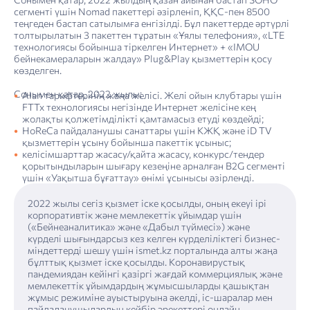
сегменті үшін Nomad пакеттері әзірленіп, ҚҚС-пен 8500
теңгеден бастап сатылымға енгізілді. Бұл пакеттерде әртүрлі
толтырылатын 3 пакеттен тұратын «Ұялы телефония», «LTE
технологиясы бойын­ша тіркелген Интернет» + «IMOU
бейнекамераларын жалдау» Plug&Play қызметтерін қосу
көзделген.
Сонымен қатар, 2022 жылы:
Alan тарифтерінің жаңа желісі. Желі ойын клубтары үшін
FTTx технологиясы негізінде Интернет желісіне кең
жолақты қолжетімділікті қамтамасыз етуді көздейді;
HoReCa пайдаланушы санаттары үшін КЖҚ және iD TV
қызметтерін ұсыну бойынша пакеттік ұсыныс;
келісімшарттар жасасу/қайта жасасу, конкурс/тендер
қорытындыларын шығару кезеңіне арналған B2G сегменті
үшін «Уақытша бұғаттау» өнімі ұсынысы әзірленді.
2022 жылы сегіз қызмет іске қосылды, оның екеуі ірі
корпоративтік және мемлекеттік ұйымдар үшін
(«Бейнеаналитика» және «Дабыл түймесі») және
күрделі шығындарсыз кез келген күрделіліктегі бизнес-
міндеттерді шешу үшін ismet.kz порталында алты жаңа
бұлттық қызмет іске қосылды. Коронавирустық
пандемиядан кейінгі қазіргі жағдай коммерциялық және
мемлекеттік ұйымдардың жұмысшыларды қашықтан
жұмыс режиміне ауыстыруына әкелді, іс-шаралар мен
пайдаланушылардың кейбір әрекеттері онлайн