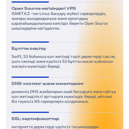
Open Source негізіндегі VPS
ISMET.KZ -тен Linux басқару жүйесі серверлердің
жоғары жылдамдығына және орнатудың
қарапайымдылығына кепілдік беретін Open Source
«Қазақ­теле­ком» АҚ-ның Компаниялар тобының құрылымы
4. Тұрақты даму туралы есеп: тұрақты дамуды басқару
«Қазақтелеком» АҚ-ның Корпоративтік басқару кодексінің 2022 жылғы қағидалары мен ережелерінің сақталуы туралы есеп
Шектеулі сенімділікті қамтамасыз ететін тәуелсіз тексеру нәтижелері туралы есеп
шешімдеріне негізделген.
Бұлтты сақтау
Swift, S3 бойынша қол жетімді түрлі деректерді сақтау
үшін сенімді және қауіпсіз S3 бұлтты нысан қоймасын
жасауға мүмкіндік береді.
DNS-хостинг және мониторинг
доменнің DNS жазбаларын оңай басқаруға және сайтқа
қол жетімділікті арттыруға мүмкіндік береді, өйткені
біз тәуелсіз NS серверлерін қолданамыз.
SSL-сертификаттар
интернетте деректерді қауіпсіз тасымалдауды