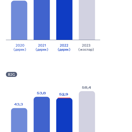
2020
2021
2022
2023
(дерек)
(дерек)
(дерек)
(жоспар)
B2G
58,4
53,8
52,9
43,3