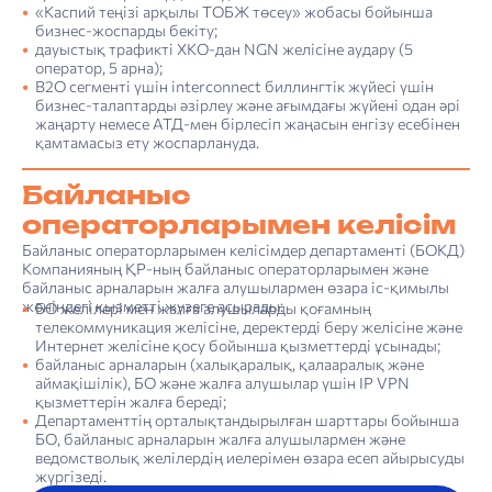
«Каспий теңізі арқылы ТОБЖ төсеу» жобасы бойынша
бизнес-жоспарды бекіту;
дауыстық трафикті ХКО-дан NGN желісіне аудару (5
оператор, 5 арна);
B2O сегменті үшін interconnect биллингтік жүйесі үшін
бизнес-талаптарды әзірлеу және ағымдағы жүйені одан әрі
жаңарту немесе АТД-мен бірлесіп жаңасын енгізу есебінен
қамтамасыз ету жоспарлануда.
Байланыс
операторларымен келісім
Байланыс операторларымен келісімдер департаменті (БОКД)
Компанияның ҚР-ның байланыс операторларымен және
байланыс арналарын жалға алушылармен өзара іс-қимылы
жөніндегі қызметті жүзеге асырады:
БО желілері мен жалға алушыларды қоғамның
телекоммуникация желісіне, деректерді беру желісіне және
Интернет желісіне қосу бойынша қызметтерді ұсынады;
байланыс арналарын (халықаралық, қалааралық және
аймақішілік), БО және жалға алушылар үшін IP VPN
қызметтерін жалға береді;
Департаменттің орталықтандырылған шарттары бойынша
БО, байланыс арналарын жалға алушылармен және
ведомстволық желілердің иелерімен өзара есеп айырысуды
жүргізеді.