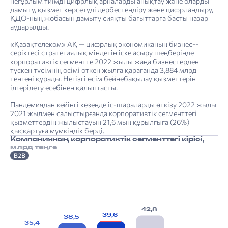
неғұрлым тиімді цифрлық арналарды анықтау және оларды
дамыту, қызмет көрсетуді дербестендіру және цифрландыру,
ҚДО-ның жобасын дамыту сияқты бағыттарға басты назар
аударылды.
«Қазақтелеком» АҚ — цифрлық экономиканың бизнес-­
серіктесі стратегиялық міндетін іске асыру шеңберінде
корпоративтік сегментте 2022 жылы жаңа бизнестерден
түскен түсімнің өсімі өткен жылға қарағанда 3,884 млрд
теңгені құрады. Негізгі өсім бейнебақылау қызметтерін
ілгерілету есебінен қалыптасты.
Пандемиядан кейінгі кезеңде іс-шараларды өткізу 2022 жылы
2021 жылмен салыстырғанда корпоративтік сегменттегі
қызметтердің жылыстауын 21,6 мың құрылғыға (26%)
қысқартуға мүмкіндік берді.
Компанияның корпоративтік сегменттегі кірісі,
млрд теңге
B2B
42,8
39,6
38,5
35,4