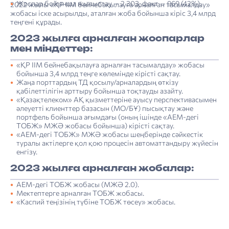
Жоспар бойынша жылыстау — 2 303, факт — 969 (42%).
2022 жылы «ҚР ІІМ бейнебақылауға арналған тасымалдау»
жобасы іске асырылды, аталған жоба бойынша кіріс 3,4 млрд
теңгені құрады.
2023 жылға арналған жоспарлар
мен міндеттер:
«ҚР ІІМ бейнебақылауға арналған тасымалдау» жобасы
бойынша 3,4 млрд теңге көлемінде кірісті сақтау.
Жаңа порттардың ТД қосылу/арналардың өткізу
қабілеттілігін арттыру бойынша тоқтауды азайту.
«Қазақтелеком» АҚ қызметтеріне ауысу перспективасымен
әлеуетті клиенттер базасын (МО/БҰ) пысықтау және
портфель бойынша ағымдағы (оның ішінде «АЕМ-дегі
ТОБЖ» МЖӘ жобасы бойынша) кірісті сақтау.
«АЕМ-дегі ТОБЖ» МЖӘ жобасы шеңберінде сәйкестік
туралы актілерге қол қою процесін автоматтандыру жүйесін
енгізу.
2023 жылға арналған жобалар:
АЕМ-дегі ТОБЖ жобасы (МЖӘ 2.0).
Мектептерге арналған ТОБЖ жобасы.
«Каспий теңізінің түбіне ТОБЖ төсеу» жобасы.