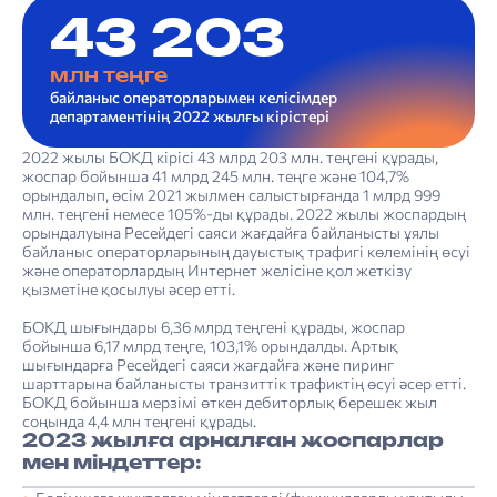
43 203
млн теңге
байланыс операторларымен келісімдер
департаментінің 2022 жылғы кірістері
2022 жылы БОКД кірісі 43 млрд 203 млн. теңгені құрады,
жоспар бойынша 41 млрд 245 млн. теңге және 104,7%
орындалып, өсім 2021 жылмен салыстырғанда 1 млрд 999
млн. теңгені немесе 105%-ды құрады. 2022 жылы жоспардың
орындалуына Ресейдегі саяси жағдайға байланысты ұялы
байланыс операторларының дауыстық трафигі көлемінің өсуі
және операторлардың Интернет желісіне қол жеткізу
қызметіне қосылуы әсер етті.
БОКД шығындары 6,36 млрд теңгені құрады, жоспар
бойынша 6,17 млрд теңге, 103,1% орындалды. Артық
шығындарға Ресейдегі саяси жағдайға және пиринг
шарттарына байланысты транзиттік трафиктің өсуі әсер етті.
БОКД бойынша мерзімі өткен дебиторлық берешек жыл
соңында 4,4 млн теңгені құрады.
2023 жылға арналған жоспарлар
мен міндеттер: