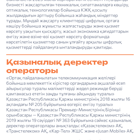
бизнесті жақсартылған техникалық сипаттамаларға көшіру,
оптикалық технологиялар бойынша КЖҚ қосылу
жылдамдығын арттыру бойынша жаһандық міндеттер
тұрады. Мұндай жақсарту клиенттерді цифрлық ортаға
көшіру бойынша жұмысты жалғастыруды және қызмет
көрсету уақытын қысқарту, жасыл экономика қағидаттарын
енгізу және өзіне-өзі қызмет көрсету форматында
көрсетілетін қызметтер санын ұлғайту арқылы цифрлық
қызметтерді пайдалануға ынталандыруды қамтиды.
Қазыналық деректер
операторы
«Ортақ пайдаланылатын телекоммуникация желілері
бойынша мемлекеттік кірістер органдарына ақшалай есеп
айырысулар туралы мәліметтерді жедел режимде беруді
қамтамасыз ететін заңды тұлғаны айқындау туралы»
Қазақстан Республикасы Қаржы министрінің 2018 жылғы 16
ақпандағы № 205 бұйрығына өзгеріс енгізу туралы»
Қазақстан Республикасы Премьер-Министрінің Бірінші
орынбасары — Қазақстан Республикасы Қаржы министрінің
2019 жылғы 19 сәуірдегі № 363 бұйрығына сәйкес қазыналық
деректер операторлары анықталды: «Қазақтелеком» АҚ,
«Транстелеком» АҚ, «Кар-Тел» ЖШС және «Jusan Mobile» АҚ.