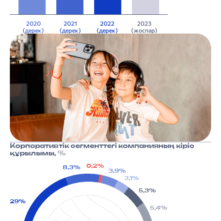
2020
2021
2022
2023
(дерек)
(дерек)
(дерек)
(жоспар)
Корпоративтік сегменттегі компанияның кіріс
құрылымы,
%
0,2%
8,3%
3,9%
3,1%
5,3%
29%
5,4%