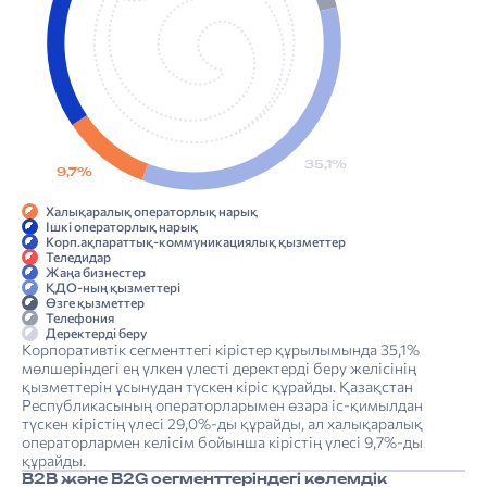
35,1%
9,7%
Халықаралық операторлық нарық
Ішкі операторлық нарық
Корп.ақпараттық-коммуникациялық қызметтер
Теледидар
Жаңа бизнестер
ҚДО-ның қызметтері
Өзге қызметтер
Телефония
Деректерді беру
Корпоративтік сегменттегі кірістер құрылымында 35,1%
мөлшеріндегі ең үлкен үлесті деректерді беру желісінің
қызметтерін ұсынудан түскен кіріс құрайды. Қазақстан
Республикасының операторларымен өзара іс-қимылдан
түскен кірістің үлесі 29,0%-ды құрайды, ал халықаралық
операторлармен келісім бойынша кірістің үлесі 9,7%-ды
құрайды.
B2B және B2G сегменттеріндегі көлемдік