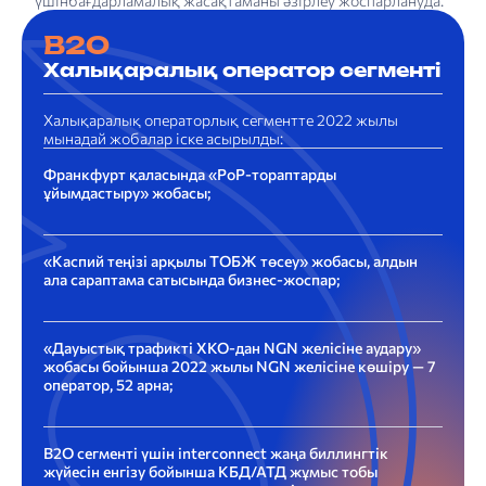
үшінбағдарламалық жасақтаманы әзірлеу жоспарлануда.
B2O
Халықаралық оператор сегменті
Халықаралық операторлық сегментте 2022 жылы
мынадай жобалар іске асырылды:
Франкфурт қаласында «PoP-тораптарды
ұйымдастыру» жобасы;
«Каспий теңізі арқылы ТОБЖ төсеу» жобасы, алдын
ала сараптама сатысында бизнес-жоспар;
«Дауыстық трафикті ХКО-дан NGN желісіне аудару»
жобасы бойынша 2022 жылы NGN желісіне көшіру — 7
оператор, 52 арна;
B2O сегменті үшін interconnect жаңа биллингтік
жүйесін енгізу бойынша КБД/АТД жұмыс тобы