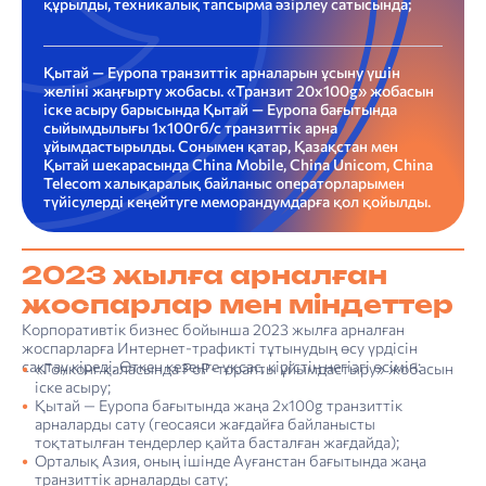
құрылды, техникалық тапсырма әзірлеу сатысында;
Қытай — Еуропа транзиттік арналарын ұсыну үшін
желіні жаңғырту жобасы. «Транзит 20х100g» жобасын
іске асыру барысында Қытай — Еуропа бағытында
сыйымдылығы 1х100гб/с транзиттік арна
ұйымдастырылды. Сонымен қатар, Қазақстан мен
Қытай шекарасында China Mobile, China Unicom, China
Telecom халықаралық байланыс операторларымен
түйісулерді кеңейтуге меморандумдарға қол қойылды.
2023 жылға арналған
жоспарлар мен міндеттер
Корпоративтік бизнес бойынша 2023 жылға арналған
жоспарларға Интернет-трафикті тұтынудың өсу үрдісін
сақтау кіреді. Өткен кезеңге ұқсас, кірістің негізгі өсімін:
«Гонконг қаласында PoP-торапты ұйымдастыру» жобасын
іске асыру;
Қытай — Еуропа бағытында жаңа 2х100g транзиттік
арналарды сату (геосаяси жағдайға байланысты
тоқтатылған тендерлер қайта басталған жағдайда);
Орталық Азия, оның ішінде Ауғанстан бағытында жаңа
транзиттік арналарды сату;