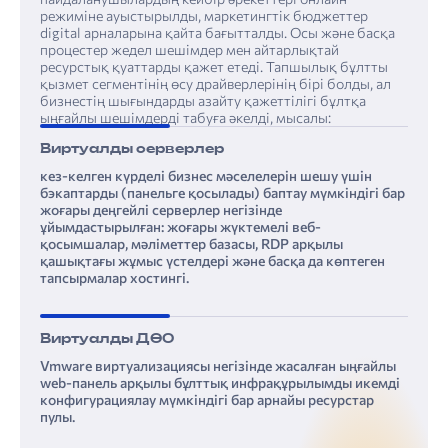
режиміне ауыстырылды, маркетингтік бюджеттер
digital арналарына қайта бағытталды. Осы және басқа
процестер жедел шешімдер мен айтарлықтай
ресурстық қуаттарды қажет етеді. Тапшылық бұлтты
қызмет сегментінің өсу драйверлерінің бірі болды, ал
бизнестің шығындарды азайту қажеттілігі бұлтқа
ыңғайлы шешімдерді табуға әкелді, мысалы:
Виртуалды серверлер
кез-келген күрделі бизнес мәселелерін шешу үшін
бэкаптарды (панельге қосылады) баптау мүмкіндігі бар
жоғары деңгейлі серверлер негізінде
ұйымдастырылған: жоғары жүктемелі веб-
қосымшалар, мәліметтер базасы, RDP арқылы
қашықтағы жұмыс үстелдері және басқа да көптеген
тапсырмалар хостингі.
Виртуалды ДӨО
Vmware виртуализациясы негізінде жасалған ыңғайлы
web-панель арқылы бұлттық инфрақұрылымды икемді
конфигурациялау мүмкіндігі бар арнайы ресурстар
пулы.