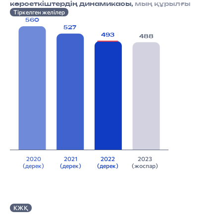
көрсеткіштердің динамикасы,
мың құрылғы
Тіркелген желілер
560
527
493
488
2020
2021
2022
2023
(дерек)
(дерек)
(дерек)
(жоспар)
КЖҚ