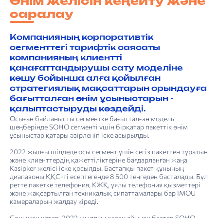
Өнім желісін кеңейту және
саралау
Компанияның корпоративтік
сегменттегі тарифтік саясаты
компанияның клиентті
қанағаттандырушы сату моделіне
көшу бойынша алға қойылған
стратегиялық мақсаттарын орындауға
бағытталған өнім ұсыныстарын ­
қалыптастыруды көздейді.
Осыған байланысты сегментке бағытталған модель
шеңберінде SOHO сегменті үшін бірқатар пакеттік өнім
ұсыныстар қатары әзірленіп іске асырылды.
2022 жылғы шілдеде осы сегмент үшін сегіз пакеттен тұратын
және клиенттердің қажеттіліктеріне бағдарланған жаңа
Kasipker желісі іске қосылды. Бастапқы пакет құнының
диапазоны ҚҚС-ті есептегенде 8 500 теңгеден басталады. Бұл
ретте пакетке телефония, КЖҚ, ұялы телефония қызметтері
және жақсартылған техникалық сипаттамалары бар IMOU
камераларын жалдау кіреді.
Сонымен қатар, 2022 жылдың қазан айынан бастап SOHO