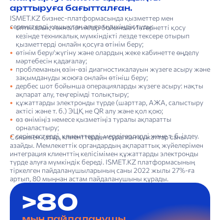
арттыруға бағытталған.
ISMET.KZ бизнес-платформасында қызметтер мен
сервистерді қашықтан алуға мүмкіндік туды:
оптикалық технологиялар бойынша Интернетті қосу
кезінде техникалық мүмкіндікті лезде тексере отырып
қызметтерді онлайн қосуға өтінім беру;
өтінім беру/жүгіну және олардың жеке кабинетте өңделу
мәртебесін қадағалау;
проблеманың өзін-өзі диагностикалауын жүзеге асыру және
зақымдануды жоюға онлайн өтініш беру;
дербес шот бойынша операцияларды жүзеге асыру: нақты
ақпарат алу, теңгерімді толықтыру;
құжаттарды электронды түрде (шарттар, АЖА, салыстыру
актісі және т. б.) ЭЦҚ не QR алу және қол қою;
өз өніміңіз немесе қызметіңіз туралы ақпаратты
орналастыру;
серіктестерді, клиенттерді, мердігерлерді және т. б. іздеу.
Сонымен қатар, клиенттерден сұралған құжаттар саны
азайды. Мемлекеттік органдардың ақпараттық жүйелерімен
интеграция клиенттің келісімімен құжаттарды электронды
түрде алуға мүмкіндік береді. ISMET.KZ платформасының
тіркелген пайдаланушыларының саны 2022 жылы 27%-ға
артып, 80 мыңнан астам пайдаланушыны құрады.
>80
мың пайдаланушы