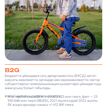
B2G
Бюджеттік ұйымдарға сату департаментінің (БҰСД) негізгі
мақсаты мемлекеттік органдар мен квазимемлекеттік сектор
субъектілеріне телекоммуникация қызметтерін ұйымдастыру
және ұсыну болып табылады.
Негізгі көрсеткіштердің орындалуы:
Жоспар бойынша ЕКЖ — 23 922 525 млн теңге, факт — 23
593 646 млн теңге (98,6%), 2021 жылға қарай 2022 жылғы
ЕК асыра орындау сомасы +1 412 891 теңге.