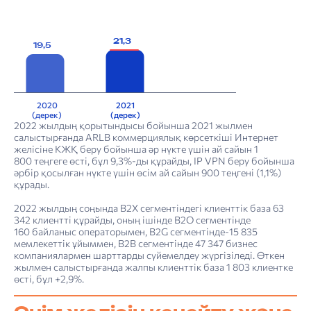
21,3
19,5
2020
2021
(дерек)
(дерек)
2022 жылдың қорытындысы бойынша 2021 жылмен
салыстырғанда ARLB коммерциялық көрсеткіші Интернет
желісіне КЖҚ беру бойынша әр нүкте үшін ай сайын 1
800 теңгеге өсті, бұл 9,3%-ды құрайды, IP VPN беру бойынша
әрбір қосылған нүкте үшін өсім ай сайын 900 теңгені (1,1%)
құрады.
2022 жылдың соңында В2Х сегментіндегі клиенттік база 63
342 клиентті құрайды, оның ішінде В2О сегментінде
160 байланыс операторымен, В2G сегментінде-15 835
мемлекеттік ұйыммен, В2В сегментінде 47 347 бизнес
компаниялармен шарттарды сүйемелдеу жүргізіледі. Өткен
жылмен салыстырғанда жалпы клиенттік база 1 803 клиентке
өсті, бұл +2,9%.