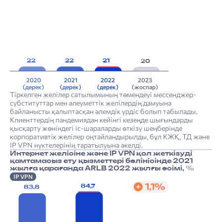
22
22
21
20
2020
2021
2022
2023
(дерек)
(дерек)
(дерек)
(жоспар)
Тіркелген желілер сатылымының төмендеуі мессенджер-
субституттар мен әлеуметтік желілердің дамуына
байланысты қалыптасқан әлемдік үрдіс болып табылады.
Клиенттердің пандемиядан кейінгі кезеңде шығындарды
қысқарту жөніндегі іс-шараларды өткізу шеңберінде
корпоративтік желілер оңтайландырылды, бұл КЖҚ, ТД және
IP VPN нүктелерінің таратылуына әкелді.
Интернет желісіне және IP VPN қол жеткізуді
қамтамасыз ету қызметтері бөлінісінде 2021
жылға қарағанда ARLB 2022 жылғы өсімі,
%
IP VPN
1,1%
84,7
83,8