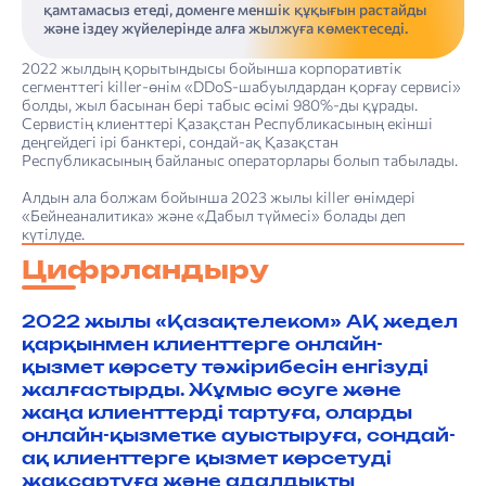
қамтамасыз етеді, доменге меншік құқығын растайды
және іздеу жүйелерінде алға жылжуға көмектеседі.
2022 жылдың қорытындысы бойынша корпоративтік
сегменттегі killer-өнім «DDoS-шабуылдардан қорғау сервисі»
болды, жыл басынан бері табыс өсімі 980%-ды құрады.
Сервистің клиенттері Қазақстан Республикасының екінші
деңгейдегі ірі банктері, сондай-ақ Қазақстан
Республикасының байланыс операторлары болып табылады.
Алдын ала болжам бойынша 2023 жылы killer өнімдері
«Бейнеаналитика» және «Дабыл түймесі» болады деп
күтілуде.
Цифрландыру
2022 жылы «Қазақтелеком» АҚ жедел
қарқынмен клиенттерге онлайн-
қызмет көрсету тәжірибесін енгізуді
жалғастырды. Жұмыс өсуге және
жаңа клиенттерді тартуға, оларды
онлайн-қызметке ауыстыруға, сондай-
ақ клиенттерге қызмет көрсетуді
жақсартуға және адалдықты