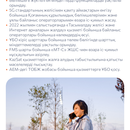
Бөлімшеге жүктелген міндеттерді/функцияларды уақтылы
орындау.
5G стандартының желісімен қамту аймақтарын енгізу
бойынша Қоғамның құрылымдық бөлімшелерімен және
ұялы байланыс операторларымен өзара іс-қимыл жасау.
2022 жылмен салыстырғанда «Тасымалдау желісі және
Интернет арналарын жалдау» қызметі бойынша байланыс
операторлары бойынша көлемдердің өсуі.
ҰБО кіріс шарттары бойынша төлем бөлігінде шарттық
міндеттемелерді уақтылы орындау.
FMS шарты бойынша «МТ-С» ЖШС-мен өзара іс-қимыл
нұсқаулығын әзірлеу.
KazSat қызметтерін жалға алудың табыстылығына қатысты
мәселелерді пысықтау.
АЕМ-дегі ТОБЖ жобасы бойынша қызметтерге ҰБО қосу.