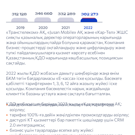
346 660
332 289
312 128
302 273
2019
2020
2021
2022
«Транстелеком» АҚ, «Jusan Mobile» АҚ және «Кар-Тел» ЖШС
сияқты қазыналық деректер операторларының нарығында
жаңа ойыншылардың пайда болуына қарамастан, Компания
бизнес-процестерді оңтайландыру және цифрландыру және
түпкі пайдаланушыларға қызмет көрсету есебінен
Қазақстанның ҚДО нарығында көшбасшылық позициясын
сақтайды.
2022 жылы ҚДО жобасын дамыту шеңберінде жаңа өнім
БКМ тегін бағдарламасы «Е-касса» іске қосылды. Бәсекеге
қабілетті тарифтермен 1, 3, 6, 12 айға жазылу жүйесі іске
қосылды. Компания бәсекелестік нарық жағдайында
клиенттік базаны ұстауға және сақтауға бағытталған.
ҚДО жобасы шеңберінде 2023 жылы «Қазақтелеком» АҚ:
пейдтен кейінгі, жылдық келісімшарттық тарифтерді
әзірлеу;
тарифке 100%-ға дейін жеңілдікпен промокодтарды әзірлеу;
дәстүрлі КТ қызметтері бар пакеттік шешімдер үшін CRM
2.0 интеграциясы;
бизнес үшін тауарларды есепке алу жүйесі