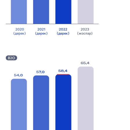
2020
2021
2022
2023
(дерек)
(дерек)
(дерек)
(жоспар)
B2O
65,4
58,4
57,0
54,0