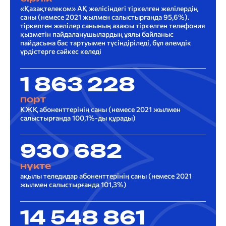
«Қазақтелеком» АҚ желісіндегі тіркелген желілердің
саны (немесе 2021 жылмен салыстырғанда 95,6%).
тіркелген желілер санының азаюы тіркелген телефония
қызметін пайдаланушылардың ұялы байланыс
пайдасына бас тартуымен түсіндіріледі, бұл әлемдік
үрдістерге сәйкес келеді
1 863 228
порт
КЖҚ абоненттерінің саны (немесе 2021 жылмен
салыстырғанда 100,1%-ды құрады)
930 682
нүкте
ақылы теледидар абоненттерінің саны (немесе 2021
жылмен салыстырғанда 101,3%)
14 548 861