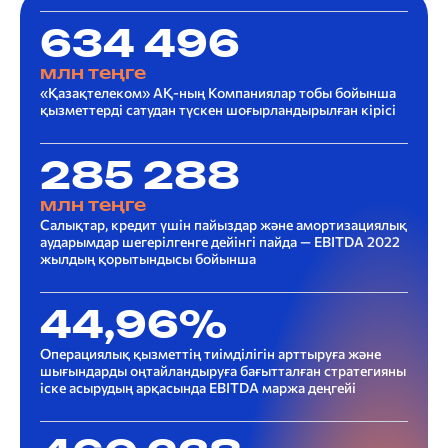
634 496
млн теңге
«Қазақтелеком» АҚ-ның Компаниялар тобы бойынша
қызметтерді сатудан түскен шоғырландырылған кірісі
285 288
млн теңге
Салықтар, кредит үшін пайыздар және амортизациялық
аударымдар шегерілгенге дейінгі пайда — EBITDA 2022
жылдың қорытындысы бойынша
44,96%
Операциялық қызметтің тиімділігін арттыруға және
шығындарды оңтайландыруға бағытталған стратегияны
іске асырудың арқасында ЕBITDA маржа деңгейі