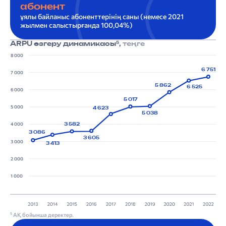
абонент
ұялы байланыс абоненттерінің саны (немесе 2021
жылмен салыстырғанда 100,04%)
5
ARPU өзгеру динамикасы
,
теңге
8 000
6 751
7 000
5 862
6 525
6 000
5 017
5 000
4 623
5 038
4 000
3 582
3 086
3 605
3 000
3 413
2 000
1 000
АҚ бойынша деректер.
5