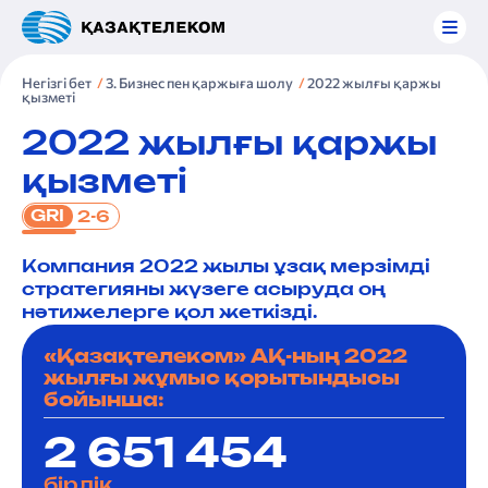
Негізгі бет
3. Бизнес пен қаржыға шолу
2022 жылғы қаржы
қызметі
2022 жылғы қаржы
қызметі
GRI
2-6
Компания 2022 жылы ұзақ мерзімді
стратегияны жүзеге асыруда оң
нәтижелерге қол жеткізді.
«Қазақтелеком» АҚ-ның 2022
жылғы жұмыс қорытындысы
бойынша:
2 651 454
бірлік