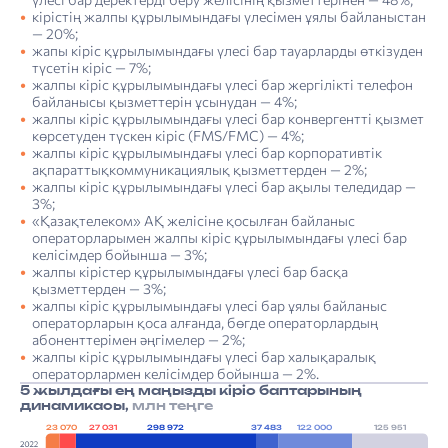
кірістің жалпы құрылымындағы үлесімен ұялы байланыстан
— 20%;
жапы кіріс құрылымындағы үлесі бар тауарларды өткізуден
түсетін кіріс — 7%;
жалпы кіріс құрылымындағы үлесі бар жергілікті телефон
байланысы қызметтерін ұсынудан — 4%;
жалпы кіріс құрылымындағы үлесі бар конвергентті қызмет
көрсетуден түскен кіріс (FMS/FMC) — 4%;
жалпы кіріс құрылымындағы үлесі бар корпоративтік
ақпараттықкоммуникациялық қызметтерден — 2%;
жалпы кіріс құрылымындағы үлесі бар ақылы теледидар —
3%;
«Қазақтелеком» АҚ желісіне қосылған байланыс
операторларымен жалпы кіріс құрылымындағы үлесі бар
келісімдер бойынша — 3%;
жалпы кірістер құрылымындағы үлесі бар басқа
қызметтерден — 3%;
жалпы кіріс құрылымындағы үлесі бар ұялы байланыс
операторларын қоса алғанда, бөгде операторлардың
абоненттерімен әңгімелер — 2%;
жалпы кіріс құрылымындағы үлесі бар халықаралық
операторлармен келісімдер бойынша — 2%.
5 жылдағы ең маңызды кіріс баптарының
динамикасы,
млн теңге
23 070
27 031
298 972
37 483
122 000
125 951