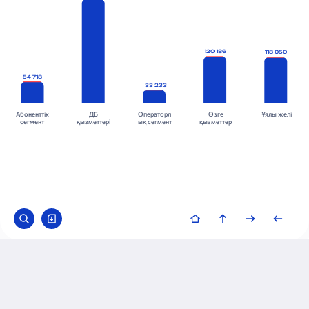
120 186
118 050
54 718
33 233
Абоненттік
ДБ
Операторл
Өзге
Ұялы желі
сегмент
қызметтері
ық сегмент
қызметтер