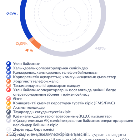
20%
0,5%
48%
4%
Ұялы байланыс
Халықаралық операторлармен келісімдер
Қалааралық, халықаралық телефон байланысы
Корпоративтік ақпараттық-коммуникациялық қызметтер
Жергілікті телефон желісі
Тасымалдау желісі арналарын жалдау
Ұялы байланыс операторларын қоса алғанда, үшінші бөгде
операторларының абоненттерімен сөйлесу
Өзге
Конвергентті қызмет көрсетуден түсетін кіріс (FMS/FMC)
Ақылы теледидар
Тауарларды сатудан түсетін кіріс
Қазыналық деректер операторының (ҚДО) қызметтері
«Қазақтелеком» АҚ желісіне қосылған байланыс операторларымен
келісімдер бойынша кіріс
Деректерді беру желісі
2022 жылы ең үлкен үлес кіріске тиесілі:
«Қазақтелеком» АҚ табысының жалпы құрылымындағы
үлесі бар деректерді беру желісінің қызметтерінен — 48%;