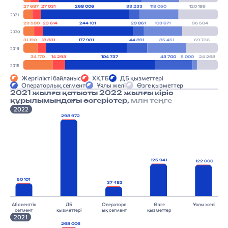
27 687
27 031
268 006
33 233
118 050
120 186
29 580
23 614
244 101
29 861
103 671
96 504
31 190
18 831
177 981
44 891
85 451
69 736
34 170
14 293
104 737
43 700
5 000
24 268
Жергілікті байланыс
ХҚТБ
ДБ қызметтері
Операторлық сегмент
Ұялы желі
Өзге қызметтер
2021 жылға қатысты 2022 жылғы кіріс
құрылымындағы өзгерістер,
млн теңге
2022
298 972
125 941
122 000
50 101
37 483
Абоненттік
ДБ
Операторл
Өзге
Ұялы желі
сегмент
қызметтері
ық сегмент
қызметтер
2021
268 006