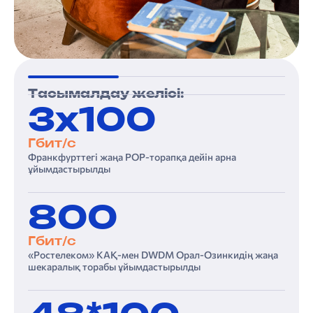
Тасымалдау желісі:
3х100
Гбит/с
Франкфурттегі жаңа POP-торапқа дейін арна
ұйымдастырылды
800
Гбит/с
«Ростелеком» КАҚ-мен DWDM Орал-Озинкидің жаңа
шекаралық торабы ұйымдастырылды