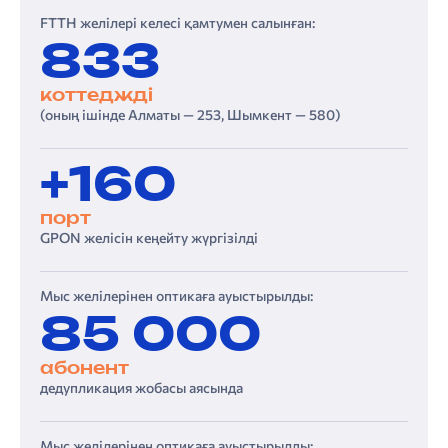
FTTH желілері келесі қамтумен салынған:
833
коттеджді
(оның ішінде Алматы — 253, Шымкент — 580)
+160
порт
GPON желісін кеңейту жүргізілді
Мыс желілерінен оптикаға ауыстырылды:
85 000
абонент
дедупликация жобасы аясында
Мыс желілерінен оптикаға ауыстырылды: