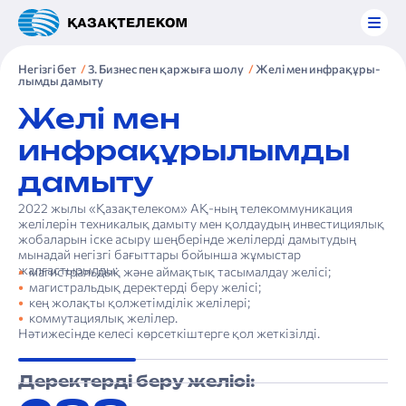
Негізгі бет
3. Бизнес пен қаржыға шолу
Желі мен инфрақұры­
лымды дамыту
Желі мен
инфрақұры­лымды
дамыту
2022 жылы «Қазақтелеком» АҚ-ның телекоммуникация
желілерін техникалық дамыту мен қолдаудың инвестициялық
жобаларын іске асыру шеңберінде желілерді дамытудың
мынадай негізгі бағыттары бойынша жұмыстар
жалғастырылды:
магистральдық және аймақтық тасымалдау желісі;
магистральдық деректерді беру желісі;
кең жолақты қолжетімділік желілері;
коммутациялық желілер.
Нәтижесінде келесі көрсеткіштерге қол жеткізілді.
Деректерді беру желісі: