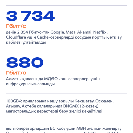
3 734
Гбит/с
дейін 2 854 Гбит/с-тан Google, Meta, Akamai, Netflix,
Cloudflare үшін Cache-серверлерді қосудың порттық өткізу
қабілеті ұлғайтылды
880
Гбит/с
Алматы қаласында МДӨО кэш-серверлері үшін
инфрақұрылым салынды
100GB/c арналарына көшу арқылы Көкшетау, Өскемен,
Атырау, Ақтөбе қалаларында BNGMX (2-кезең)
магистральдық деректерді беру желісі кеңейтілді
ұялы операторлардың БС қосу үшін MBH желісін жаңғырту