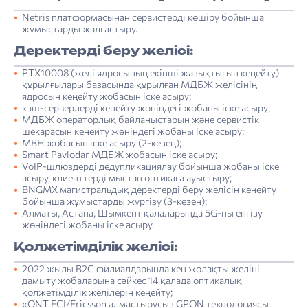
Netris платформасынан сервистерді көшіру бойынша
жұмыстарды жалғастыру.
Деректерді беру желісі:
PTX10008 (желі ядросының екінші жазықтығын кеңейту)
құрылғылары базасында құрылған МДБЖ желісінің
ядросын кеңейту жобасын іске асыру;
кэш-серверлерді кеңейту жөніндегі жобаны іске асыру;
МДБЖ операторлық байланыстарын және сервистік
шекарасын кеңейту жөніндегі жобаны іске асыру;
MBH жобасын іске асыру (2-кезең);
Smart Pavlodar МДБЖ жобасын іске асыру;
VoIP-шлюздерді дедупликациялау бойынша жобаны іске
асыру, клиенттерді мыстан оптикаға ауыстыру;
BNGMX магистральдық деректерді беру желісін кеңейту
бойынша жұмыстарды жүргізу (3-кезең);
Алматы, Астана, Шымкент қалаларында 5G-ны енгізу
жөніндегі жобаны іске асыру.
Қолжетімділік желісі:
2022 жылы B2C филиалдарында кең жолақты желіні
дамыту жобаларына сәйкес 14 қалада оптикалық
қолжетімділік желілерін кеңейту;
«ONT ECI/Ericsson алмастырусыз GPON технологиясы