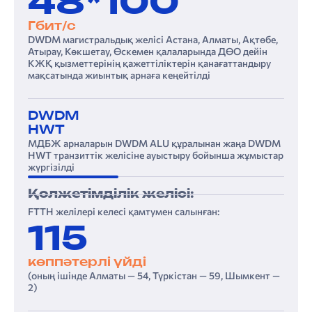
48*100
Гбит/с
DWDM магистральдық желісі Астана, Алматы, Ақтөбе,
Атырау, Көкшетау, Өскемен қалаларында ДӨО дейін
КЖҚ қызметтерінің қажеттіліктерін қанағаттандыру
мақсатында жиынтық арнаға кеңейтілді
DWDM
HWT
МДБЖ арналарын DWDM ALU құралынан жаңа DWDM
HWT транзиттік желісіне ауыстыру бойынша жұмыстар
жүргізілді
Қолжетімділік желісі:
FTTH желілері келесі қамтумен салынған:
115
көп­пәтер­лі үйді
«Қазақ­теле­ком» АҚ-ның Компаниялар тобының құрылымы
4. Тұрақты даму туралы есеп: тұрақты дамуды басқару
«Қазақтелеком» АҚ-ның Корпоративтік басқару кодексінің 2022 жылғы қағидалары мен ережелерінің сақталуы туралы есеп
Шектеулі сенімділікті қамтамасыз ететін тәуелсіз тексеру нәтижелері туралы есеп
(оның ішінде Алматы — 54, Түркістан — 59, Шымкент —
2)