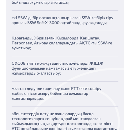
бойынша жұмыстар аяқталды;
екі SSW-ді бір орталықтандырылған SSW-ге біріктіру
арқылы SSW SoftX-3000 оңтайландыру аяқталды;
Қарағанды, Жезқазған, Қызылорда, Көкшетау,
Петропавл, Атырау қалаларындағы АҚТС-ты SSW-ге
ауыстыру;
C&C08 типті коммутациялық жүйелерді ЖІШЖ
функционалымен қамтамасыз ету жөніндегі
жұмыстарды жалғастыру;
мыстан дедупликациялау және FTTx-ке көшіру
жобасын іске асыру бойынша жұмыстар
жалғастырылды;
абоненттердің кетуіне және олардың басқа
технологияларға көшуіне қарай монтаждалған
сыйымдылықты қысқартуды қоса алғанда, жергілікті
АТС оңтайландыру жөніндегі жұмыстарды жалғастыру.