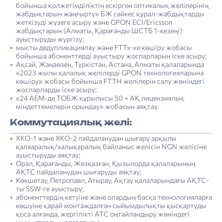
бойынша қолжетімділіктің ескірген оптикалық желілерінің
жабдықтарын жаңғырту» БЖ сәйкес құрал-жабдықтарды
жеткізуді жүзеге асыру және GPON ECI/Ericsson
жабдықтарын (Алматы, Қарағанды ШСТБ 1-кезеңі)
ауыстыруды жүргізу;
мысты дедупликациялау және FTTx-ке көшіру жобасы
бойынша абоненттерді ауыстыру жоспарларын іске асыру;
Ақсай, Жаңаөзен, Түркістан, Астана, Алматы қалаларында
«2023 жылы қалалық желілерді GPON технологияларына
көшіру» жобасы бойынша FTTH желілерін салу жөніндегі
жоспарларды іске асыру;
«24 АЕМ-де ТОБЖ құрылысы 50 + АҚ лицензиялық
міндеттемелерін орындау» жобасын аяқтау.
Коммутациялық желі:
ХКО-1 және ХКО-2 пайдаланудан шығару арқылы
қалааралық/халықаралық байланыс желісін NGN желісіне
ауыстыруды аяқтау;
Орал, Қарағанды, Жезқазған, Қызылорда қалаларының
АҚТС пайдаланудан шығаруды аяқтау;
Көкшетау, Петропавл, Атырау, Ақтау қалаларындағы АҚТС-
ты SSW-ге ауыстыру;
абоненттердің кетуіне және олардың басқа технологияларға
көшуіне қарай монтаждалған сыйымдылықты қысқартуды
қоса алғанда, жергілікті АТС оңтайландыру жөніндегі