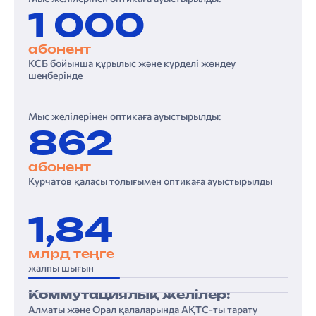
1 000
абонент
КСБ бойынша құрылыс және күрделі жөндеу
шеңберінде
Мыс желілерінен оптикаға ауыстырылды:
862
абонент
Курчатов қаласы толығымен оптикаға ауыстырылды
1,84
млрд теңге
жалпы шығын
Коммутациялық желілер:
Алматы және Орал қалаларында АҚТС-ты тарату