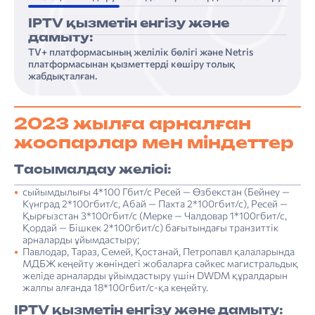
IPTV қызметін енгізу және
дамыту:
TV+ платформасының желілік бөлігі және Netris
платформасынан қызметтерді көшіру толық
жабдықталған.
2023 жылға арналған
жоспарлар мен міндеттер
Тасымалдау желісі:
сыйымдылығы 4*100 Гбит/с Ресей — ­Өзбекстан (Бейнеу —
Күнград 2*100гбит/с, Абай — Пахта 2*100гбит/с), Ресей —
Қырғызстан 3*100гбит/с (Мерке — Чалдовар 1*100гбит/с,
Қордай — Бішкек 2*100гбит/с) бағытындағы транзиттік
арналарды ұйымдастыру;
Павлодар, Тараз, Семей, Қостанай, Петропавл қалаларында
МДБЖ кеңейту жөніндегі жобаларға сәйкес магистральдық
желіде арналарды ұйымдастыру үшін DWDM құралдарын
жалпы алғанда 18*100гбит/с-қа кеңейту.
IPTV қызметін енгізу және дамыту: