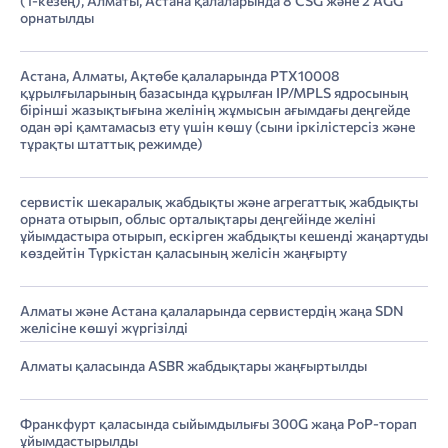
(1-кезең), Алматы, Астана қалаларында 8 CSG және 2 AGG
орнатылды
Астана, Алматы, Ақтөбе қалаларында PTX10008
құрылғыларының базасында құрылған IP/MPLS ядросының
бірінші жазықтығына желінің жұмысын ағымдағы деңгейде
одан әрі қамтамасыз ету үшін көшу (сыни іркілістерсіз және
тұрақты штаттық режимде)
сервистік шекаралық жабдықты және агрегаттық жабдықты
орната отырып, облыс орталықтары деңгейінде желіні
ұйымдастыра отырып, ескірген жабдықты кешенді жаңартуды
көздейтін Түркістан қаласының желісін жаңғырту
Алматы және Астана қалаларында сервистердің жаңа SDN
желісіне көшуі жүргізілді
Алматы қаласында ASBR жабдықтары жаңғыртылды
Франкфурт қаласында сыйымдылығы 300G жаңа PoP-торап
ұйымдастырылды