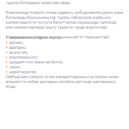
туралы білімдерін үнемі растайды.
Компанияда Іскерлік этика кодексін, омбудсменнің рөлін және
болжамды бұзушылықтар туралы хабарлама жүйесінің
қолжетімділігін түсінуге бағытталған лауазымды тұлғалар
мен қызметкерлерді оқыту тұрақты түрде жүргізіледі.
«Қазақ­теле­ком» АҚ-ның Компаниялар тобының құрылымы
4. Тұрақты даму туралы есеп: тұрақты дамуды басқару
«Қазақтелеком» АҚ-ның Корпоративтік басқару кодексінің 2022 жылғы қағидалары мен ережелерінің сақталуы туралы есеп
Шектеулі сенімділікті қамтамасыз ететін тәуелсіз тексеру нәтижелері туралы есеп
Компанияның іскерлік этикасының негізгі принциптері:
заңнама талаптарын сақтау;
әділдік;
адалдық;
ашықтық;
жауапкершілік;
құзыреттілік және кәсібилік;
сенім;
меритократия.
Омбудсмен іскерлік этика қағидаттарының сақталуын және
әлеуметтік-еңбек дауларын оңтайлы реттеуді қамтамасыз
етеді.