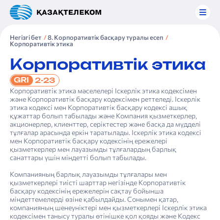
Негізгі бет
8. Корпоративтік басқару туралы есеп
Корпоративтік этика
Корпоративтік этика
GRI
2-23
Корпоративтік этика мәселелері Іскерлік этика кодексімен
және Корпоративтік басқару кодексімен реттеледі. Іскерлік
этика кодексі мен Корпоративтік басқару кодексі ашық
құжаттар болып табылады және Компания қызметкерлер,
акционерлер, клиенттер, серіктестер және басқа да мүдделі
тұлғалар арасында еркін таратылады. Іскерлік этика кодексі
мен Корпоративтік басқару кодексінің ережелері
қызметкерлер мен лауазымды тұлғалардың барлық
санаттары үшін міндетті болып табылады.
Компанияның барлық лауазымды тұлғалары мен
қызметкерлері тиісті шарттар негізінде Корпоративтік
басқару кодексінің ережелерін сақтау бойынша
міндеттемелерді өзіне қабылдайды. Сонымен қатар,
компанияның шенеуніктері мен қызметкерлері Іскерлік этика
кодексімен танысу туралы өтінішке қол қояды және Кодекс