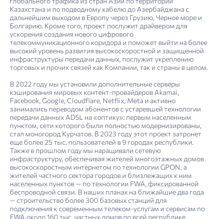
глобального трафика из стран Азии по территории
Казахстана и по подводному кабелю до Азербайджана с
дальнейшим выходом в Европу через Грузию, Черное море и
Болгарию. Кроме того, проект послужит драйвером для
ускорения создания нового цифрового
телекоммуникационного коридора и поможет выйти на более
высокий уровень развития высокоскоростной и защищенной
инфраструктуры передачи данных, послужит укреплению
торговых и прочих связей как Компании, так и страны в целом.
В 2022 году мы установили дополнительные серверы
кэширования мировых контент-провайдеров Akamai,
Facebook, Google, Cloudflare, Netflix, Meta и активно
занимались переводом абонентов с устаревшей технологии
передачи данных ADSL на «оптику»: первым населенным
пунктом, сети которого были полностью модернизированы,
стал моногород Курчатов. В 2023 году этот проект затронет
еще более 25 тыс. пользователей в 9 городах республики.
Также в прошлом году мы наращивали сетевую
инфраструктуру, обеспечивая жителей многоэтажных домов
высокоскоростным интернетом по технологии GPON, а
жителей частного сектора городов и близлежащих к ним
населенных пунктов — по технологии FWA, фиксированной
беспроводной связи. В наших планах на ближайшие два года
— строительство более 300 базовых станций для
подключения к современным телеком-услугам и сервисам по
FWA около 160 тыс. частных домов по всей республике.