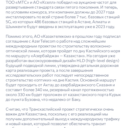
ТОО «МТС» и АО «Кселл» победил на аукционе частот для
развертывания стандарта связи пятого поколения. И теперь,
по условиям конкурса, эти компании должны до 2027 года
инсталлировать по всей стране более 7 тыс. базовых станций
5G, из которых 486 базовых станций в Астане, Алматы и
Шымкенте будут введены в эксплуатацию уже в 2023 году.
Помимо этого, АО «Казахтелеком» в прошлом году подписал
соглашение с AzerTelecom о работе над сложнейшим
международным проектом по строительству волоконно-
оптической линии, которая пройдет по дну ­Каспийского моря
по маршруту «Азербайджан — ­Казахстан». На сегодня уже
разработан высокоуровневый дизайн HLD (high-level design)
будущей подводной линии, утверждена детальная дорожная
карта реализации проекта, а после завершения
исследовательских работ последует непосредственное
строительство «оптики» на дне Каспия. Основной маршрут
будет проходить от Актау до азербайджанского Сиазаня и
составит более 340 км, резервный канал протяженностью
около 330 км будет проложен от казахстанского порта Курык
до пункта ­Бузовна, что недалеко от Баку.
Считаю, что Транскаспийский проект стратегически очень
важен для Казахстана, поскольку с его реализацией мы
получим дополнительный выход к международному трафику
и новый канал, который позволит обеспечить транзит