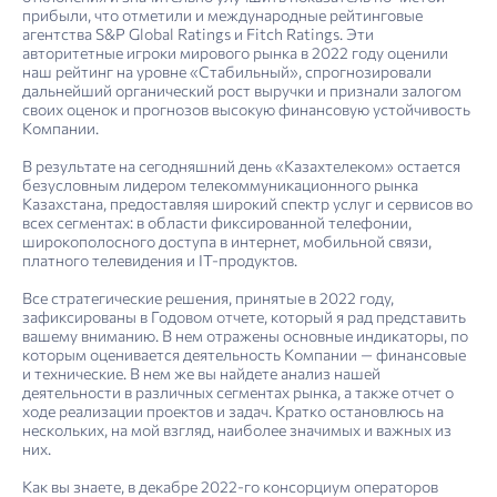
прибыли, что отметили и международные рейтинговые
агентства S&P Global Ratings и Fitch Ratings. Эти
авторитетные игроки мирового рынка в 2022 году оценили
наш рейтинг на уровне «Стабильный», спрогнозировали
дальнейший органический рост выручки и признали залогом
своих оценок и прогнозов высокую финансовую устойчивость
Компании.
В результате на сегодняшний день «Казахтелеком» остается
безусловным лидером телекоммуникационного рынка
Казахстана, предоставляя широкий спектр услуг и сервисов во
всех сегментах: в области фиксированной телефонии,
широкополосного доступа в интернет, мобильной связи,
платного телевидения и IT-продуктов.
Все стратегические решения, принятые в 2022 году,
4. Отчет об устойчивом развитии: управление устойчивым развитием
Риск-ориенти­рован­ный подход в области устойчивого развития
Информация о сделках, в совершении которых имеется заинтересо­ван­ность
Отчет о соблюдении принципов и положений Кодекса корпоративного управления АО «Казах­телеком» за 2022 год
Отчет о результатах независимой проверки, обеспечивающей ограниченную уверенность
зафиксированы в Годовом отчете, который я рад представить
вашему вниманию. В нем отражены основные индикаторы, по
которым оценивается деятельность Компании — финансовые
и технические. В нем же вы найдете анализ нашей
деятельности в различных сегментах рынка, а также отчет о
ходе реализации проектов и задач. Кратко остановлюсь на
нескольких, на мой взгляд, наиболее значимых и важных из
них.
Как вы знаете, в декабре 2022-го консорциум операторов