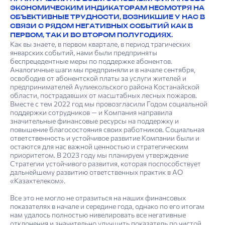
ЭКОНОМИЧЕСКИМ ИНДИКАТОРАМ НЕСМОТРЯ НА
ОБЪЕКТИВНЫЕ ТРУД­НОСТИ, ВОЗНИКШИЕ У НАС В
СВЯЗИ С РЯДОМ НЕГАТИВНЫХ СОБЫТИЙ КАК В
ПЕРВОМ, ТАК И ВО ВТОРОМ ПОЛУГОДИЯХ.
Как вы знаете, в первом квартале, в период трагических
январских событий, нами были предприняты
беспрецедентные меры по поддержке абонентов.
Аналогичные шаги мы предприняли и в начале сентября,
освободив от абонентской платы за услуги жителей и
предпринимателей Аулиекольского района Костанайской
области, пострадавших от масштабных лесных пожаров.
Вместе с тем 2022 год мы провозгласили Годом социальной
поддержки сотрудников — и Компания направила
значительные финансовые ресурсы на поддержку и
повышение благосостояния своих работников. Социальная
ответственность и устойчивое развитие Компании были и
остаются для нас важной ценностью и стратегическим
приоритетом. В 2023 году мы планируем утверждение
Стратегии устойчивого развития, которая поспособствует
дальнейшему развитию ответственных практик в АО
«Казахтелеком».
Все это не могло не отразиться на наших финансовых
показателях в начале и середине года, однако по его итогам
нам удалось полностью нивелировать все негативные
отклонения и значительно улучшить показатель по чистой