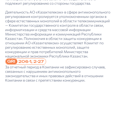
подлежит регулированию со стороны государства.
Деятельность АО «Казахтелеком» в сфере антимонопольного
регулирования контролируется уполномоченным органом в
сфере естественных монополий в области телекоммуникаций
— Комитетом государственного контроля в области связи,
4. Отчет об устойчивом развитии: управление устойчивым развитием
Риск-ориенти­рован­ный подход в области устойчивого развития
Информация о сделках, в совершении которых имеется заинтересо­ван­ность
Отчет о соблюдении принципов и положений Кодекса корпоративного управления АО «Казах­телеком» за 2022 год
Отчет о результатах независимой проверки, обеспечивающей ограниченную уверенность
информатизации и средств массовой информации
Министерства информации и коммуникаций Республики
Казахстан. Полномочия в области защиты конкуренции в
отношении АО «Казахтелеком» осуществляет Комитет по
регулированию естественных монополий, защите
конкуренции и прав потребителей Министерства
национальной экономики Республики Казахстан.
GRI
206-1, 2-27
За отчетный период в Компании не зафиксировано случаев,
связанных с нарушением антимонопольного
законодательства и иных правовых действий в отношении
Компании в связи с препятствием конкуренции.