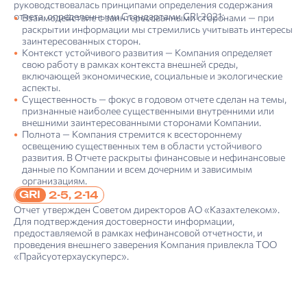
руководствовалась принципами определения содержания
отчета, определенными Стандартами GRI 2021:
Взаимодействие с заинтересованными сторонами — при
раскрытии информации мы стремились учитывать интересы
заинтересованных сторон.
Контекст устойчивого развития — Компания определяет
свою работу в рамках контекста внешней среды,
включающей экономические, социальные и экологические
аспекты.
Существенность — фокус в годовом отчете сделан на темы,
признанные наиболее существенными внутренними или
внешними заинтересованными сторонами Компании.
Полнота — Компания стремится к всестороннему
освещению существенных тем в области устойчивого
развития. В Отчете раскрыты финансовые и нефинансовые
данные по Компании и всем дочерним и зависимым
организациям.
GRI
2-5, 2-14
Отчет утвержден Советом директоров АО «Казахтелеком».
Для подтверждения достоверности информации,
предоставляемой в рамках нефинансовой отчетности, и
проведения внешнего заверения Компания привлекла ТОО
«Прайсуотерхаускуперс».