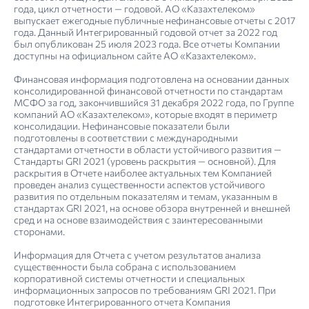
года, цикл отчетности — годовой. АО «Казахтелеком»
выпускает ежегодные публичные нефинансовые отчеты с 2017
года. Данный Интегрированный годовой отчет за 2022 год
был опубликован 25 июля 2023 года. Все отчеты Компании
доступны на официальном сайте АО «Казахтелеком».
Финансовая информация подготовлена на основании данных
консолидированной финансовой отчетности по стандартам
МСФО за год, закончившийся 31 декабря 2022 года, по Группе
компаний АО «Казахтелеком», которые входят в периметр
консолидации. Нефинансовые показатели были
подготовлены в соответствии с международными
стандартами отчетности в области устойчивого развития —
Стандарты GRI 2021 (уровень раскрытия — основной). Для
раскрытия в Отчете наиболее актуальных тем Компанией
проведен анализ существенности аспектов устойчивого
развития по отдельным показателям и темам, указанным в
стандартах GRI 2021, на основе обзора внутренней и внешней
4. Отчет об устойчивом развитии: управление устойчивым развитием
Риск-ориенти­рован­ный подход в области устойчивого развития
Информация о сделках, в совершении которых имеется заинтересо­ван­ность
Отчет о соблюдении принципов и положений Кодекса корпоративного управления АО «Казах­телеком» за 2022 год
Отчет о результатах независимой проверки, обеспечивающей ограниченную уверенность
сред и на основе взаимодействия с заинтересованными
сторонами.
Информация для Отчета с учетом результатов анализа
существенности была собрана с использованием
корпоративной системы отчетности и специальных
информационных запросов по требованиям GRI 2021. При
подготовке Интегрированного отчета Компания