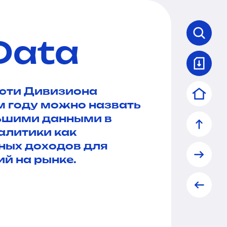
Data
ости Дивизиона
 году можно назвать
льшими данными в
алитики как
ных доходов для
й на рынке.