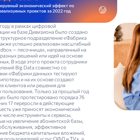
зируемый экономический эффект по
реализуемых проектов за 2022 год
году в рамках цифровой
ции на базе Дивизиона было создано
структурное подразделение «Фабрика
 также успешно реализован масштабный
ndbox — песочница», направленный на
разных решений или идей на основе
ных. В ходе этого проекта сотрудники
лений Big Data совместно со
ами «Фабрики данных» тестируют
ипотезы и на их основе создают
ля клиентов или решения для
о пользования. Только за прошлый год
це» было протестировано порядка 76
 них 17 переросли в действующие
 шесть уже приносят экономический
х числе инструменты и сервисы,
ые на увеличение абонентской базы,
обслуживания, эффективное
ние бюджета капитальных вложений,
е пользователей услуг ОФД и TV+, а