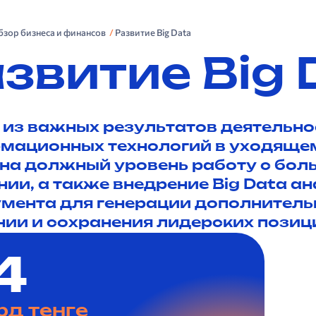
Обзор бизнеса и финансов
Развитие Big Data
звитие Big 
из важных результатов деятельн
мационных технологий в уходящем
на должный уровень работу с бо
ии, а также внедрение Big Data ан
мента для генерации дополнитель
ии и сохранения лидерских позици
4
рд тенге