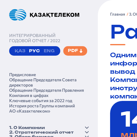
Главная
3. 
Ра
ИНТЕГРИРОВАННЫЙ
ГОДОВОЙ ОТЧЕТ / 2022
PDF
ҚАЗ
РУС
ENG
Одним 
инфор
вывод 
Предисловие
Обращение Председателя Совета
Компан
директоров
инстру
Обращение Председателя Правления
Компания в цифрах
компан
Ключевые события за 2022 год
История роста Группы компаний
АО «Казах­телеком»
1
1. О Компании
2. Стратегический отчет
Краткий профиль
мл